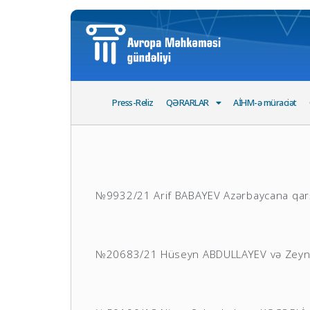
Press-Reliz
QƏRARLAR
AİHM-ə müraciət
№9932/21 Arif BABAYEV Azərbaycana qar
№20683/21 Hüseyn ABDULLAYEV və Zeynə