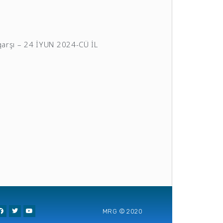
rşı – 24 İYUN 2024-CÜ İL
MRG © 2020