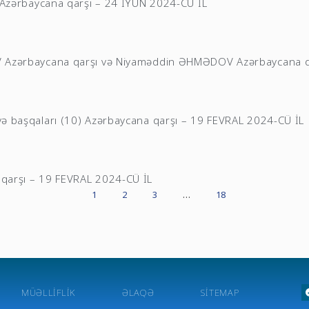
Azərbaycana qarşı – 24 İYUN 2024-CÜ İL
zərbaycana qarşı və Niyaməddin ƏHMƏDOV Azərbaycana qa
başqaları (10) Azərbaycana qarşı – 19 FEVRAL 2024-CÜ İL
arşı – 19 FEVRAL 2024-CÜ İL
1
2
3
…
18
MÜƏLLIFLIK
ƏLAQƏ
SITEMAP