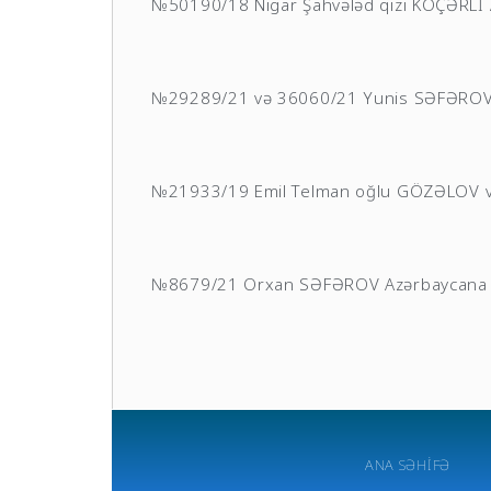
№50190/18 Nigar Şahvələd qızı KOÇƏRLİ 
№29289/21 və 36060/21 Yunis SƏFƏROV A
№21933/19 Emil Telman oğlu GÖZƏLOV və 
№8679/21 Orxan SƏFƏROV Azərbaycana q
ANA SƏHIFƏ