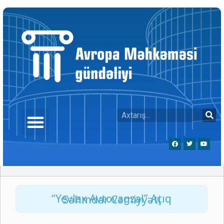
“Yevlax Avtovagzal” Açıq Səhmdar Cəmiyyəti