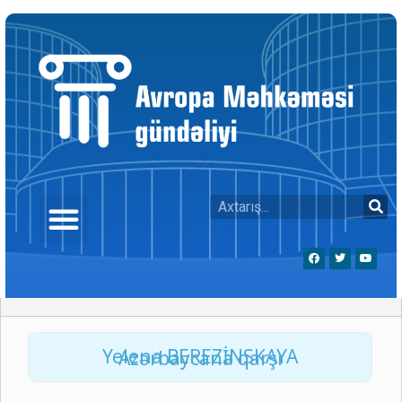
Yelena BEREZİNSKAYA Azərbaycana qarşı