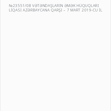
№23551/08 VƏTƏNDAŞLARIN ƏMƏK HÜQUQLARI
LİQASI AZƏRBAYCANA QARŞI – 7 MART 2019-CU İL