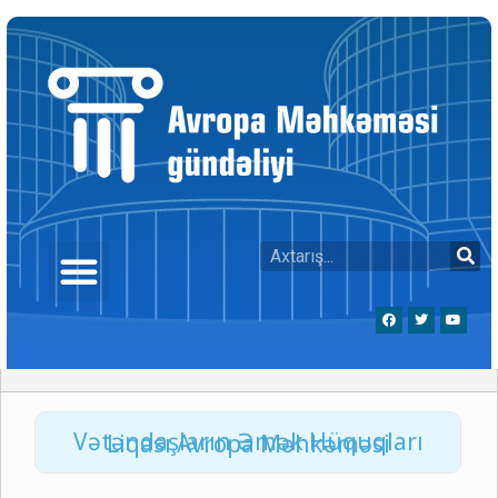
Vətəndaşların Əmək Hüquqları Liqası Avropa Məhkəməsi