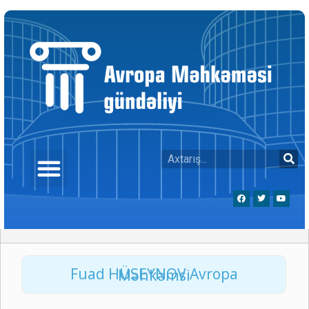
Fuad HÜSEYNOV Avropa Məhkəmsi