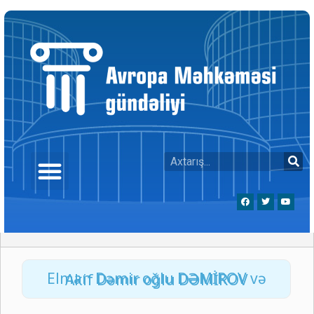
Elman Dəmir oğlu DƏMİROV və Akif Dəmir oğlu DƏMİROV