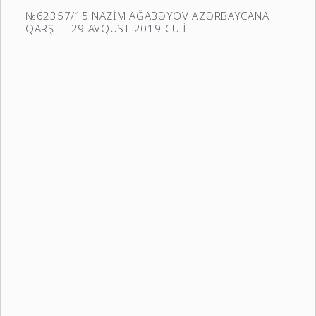
№62357/15 NAZİM AĞABƏYOV AZƏRBAYCANA
QARŞI – 29 AVQUST 2019-CU İL