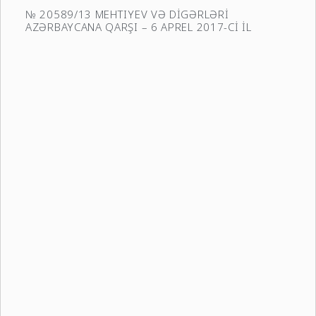
№ 20589/13 MEHTIYEV VƏ DİGƏRLƏRİ
AZƏRBAYCANA QARŞI – 6 APREL 2017-Cİ İL