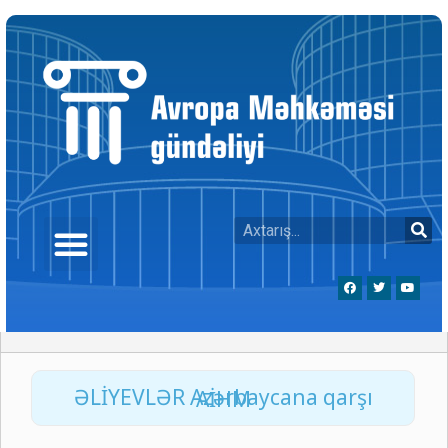
ƏLİYEVLƏR Azərbaycana qarşı AİHM