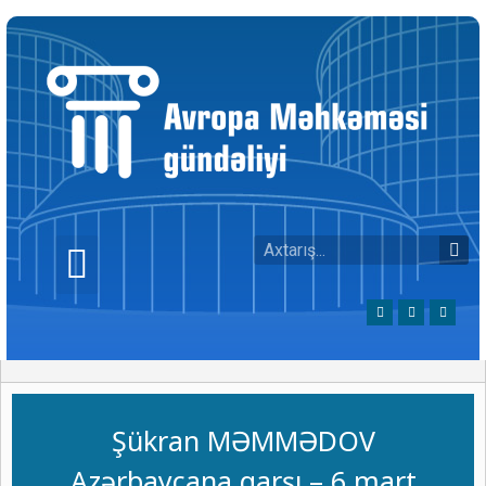
Şükran MƏMMƏDOV
Azərbaycana qarşı – 6 mart