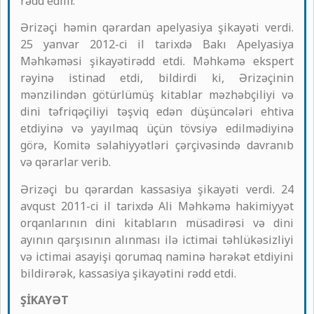
rədd edilir.
Ərizəçi həmin qərardan apelyasiya şikayəti verdi.
25 yanvar 2012-ci il tarixdə Bakı Apelyasiya
Məhkəməsi şikayətirədd etdi. Məhkəmə ekspert
rəyinə istinad etdi, bildirdi ki, Ərizəçinin
mənzilindən götürlümüş kitablar məzhəbçiliyi və
dini təfriqəçiliyi təşviq edən düşüncələri ehtiva
etdiyinə və yayılmaq üçün tövsiyə edilmədiyinə
görə, Komitə səlahiyyətləri çərçivəsində davranıb
və qərarlar verib.
Ərizəçi bu qərardan kassasiya şikayəti verdi. 24
avqust 2011-ci il tarixdə Ali Məhkəmə hakimiyyət
orqanlarının dini kitabların müsadirəsi və dini
ayının qarşısının alınması ilə ictimai təhlükəsizliyi
və ictimai asayişi qorumaq naminə hərəkət etdiyini
bildirərək, kassasiya şikayətini rədd etdi.
ŞİKAYƏT