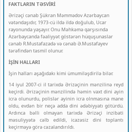
FAKTLARIN TƏSVİRİ
Ərizəçi cənab Şükran Məmmədov Azərbaycan
vətəndaşıdır, 1973-cü ildə ildə doğulub, Ucar
rayonunda yaşayır. Onu Məhkəmə qarşısında
Azərbaycanda fəaliyyət göstərən hüquşunaslar
cənab R.Mustafazadə və cənab Ə.Mustafayev
tərəfindən təsmil olunur.
İŞİN HALLARI
İşin halları aşağıdakı kimi ümumiləşdirilə bilər.
14 iyul 2007-ci il tarixdə Ərizəçinin mənzilinə reyd
keçirdi. Ərizəçinin mənzilində həmin vaxt dini ayin
icra olunurdu, polislər ayinin icra olnmasına mane
oldu, evdən bir neçə adda dini ədəbiyyatı götürdü.
Ardınca bəlli olmayan tarixdə Ərizəçi inzibati
məsuliyyətə cəlb edildi, icazəsiz dini toplantı
keçirməyə görə cəzalandırıldı.