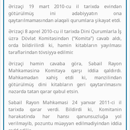
Ərizəçi 19 mart 2010-cu il tarixdə evindən
götürülmüş ini ədəbiyyatın ona
qaytarılmamasından əlaqəli qurumlara şikayət etdi.
Ərizəçi 8 aprel 2010-cu il tarixdə Dini Qurumlarla İş
üzrə Dövlət Komitəsindən (“Komitə”) cavab aldı,
orda bildirilirdi ki, həmin kitabların yayılması
tərəflərindən tövsiyyə edilmir.
Ərizəçi həmin cavaba görə, Səbail Rayon
Məhkəməsinə Komitəyə qarşı iddia qaldırdı.
Məhkəmədən xahiş etdi ki, mənzilindən
götürülmüş dini kitabların geri qaytarılmasını
nəzərdə tatan qərar qəbul etsin.
Səbail Rayon Məhkəməsi 24 yanvar 2011-ci il
tarixdə qərar verdi. Bildirdi ki, Komitənin
hərəkətində hər hansı qanunsuzluğa yol
verilməyib, pozuntu müəyyən edilmədiyindən iddia