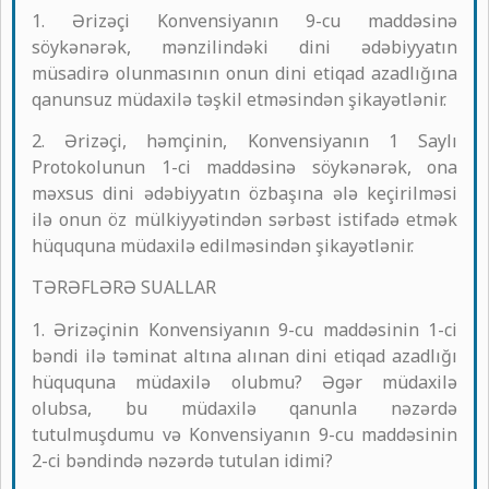
1. Ərizəçi Konvensiyanın 9-cu maddəsinə
söykənərək, mənzilindəki dini ədəbiyyatın
müsadirə olunmasının onun dini etiqad azadlığına
qanunsuz müdaxilə təşkil etməsindən şikayətlənir.
2. Ərizəçi, həmçinin, Konvensiyanın 1 Saylı
Protokolunun 1-ci maddəsinə söykənərək, ona
məxsus dini ədəbiyyatın özbaşına ələ keçirilməsi
ilə onun öz mülkiyyətindən sərbəst istifadə etmək
hüququna müdaxilə edilməsindən şikayətlənir.
TƏRƏFLƏRƏ SUALLAR
1. Ərizəçinin Konvensiyanın 9-cu maddəsinin 1-ci
bəndi ilə təminat altına alınan dini etiqad azadlığı
hüququna müdaxilə olubmu? Əgər müdaxilə
olubsa, bu müdaxilə qanunla nəzərdə
tutulmuşdumu və Konvensiyanın 9-cu maddəsinin
2-ci bəndində nəzərdə tutulan idimi?