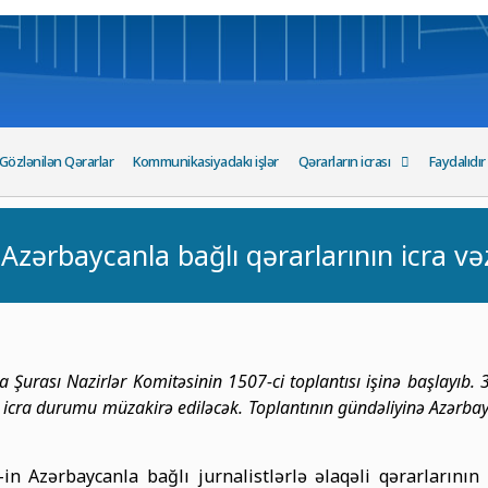
Gözlənilən Qərarlar
Kommunikasiyadakı işlər
Qərarların icrası
Faydalıdır
zərbaycanla bağlı qərarlarının icra vəz
 Şurası Nazirlər Komitəsinin 1507-ci toplantısı işinə başlayıb
icra durumu müzakirə ediləcək. Toplantının gündəliyinə Azərbay
in Azərbaycanla bağlı jurnalistlərlə əlaqəli qərarlarının 