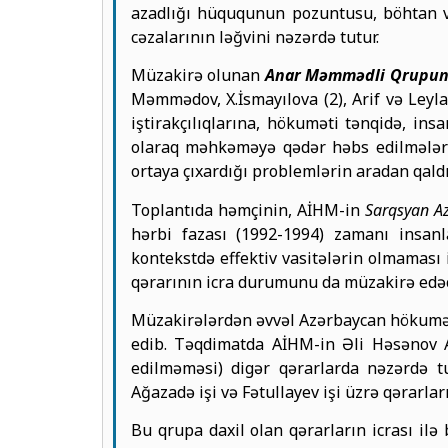
azadlığı hüququnun pozuntusu, böhtan və
cəzalarının ləğvini nəzərdə tutur.
Müzakirə olunan
Anar Məmmədli Qrupu
Məmmədov, X.İsmayılova (2), Arif və Leyla 
iştirakçılıqlarına, hökuməti tənqidə, in
olaraq məhkəməyə qədər həbs edilmələri 
ortaya çıxardığı problemlərin aradan qald
Toplantıda həmçinin, AİHM-in
Sarqsyan A
hərbi fazası (1992-1994) zamanı insan
kontekstdə effektiv vasitələrin olmaması
qərarının icra durumunu da müzakirə edə
Müzakirələrdən əvvəl Azərbaycan hökumə
edib. Təqdimatda AİHM-in Əli Həsənov Az
edilməməsi) digər qərarlarda nəzərdə 
Ağazadə işi və Fətullayev işi üzrə qərarla
Bu qrupa daxil olan qərarların icrası il