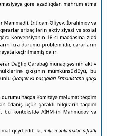
defamasiyaya görə azadlıqdan məhrum etmə
ar Məmmədli, İntiqam Əliyev, İbrahimov və
ərarlar ərizəçilərin aktiv siyasi və sosial
ə görə Konvensiyanın 18-ci maddəsinə zidd
rın icra durumu problemlidir, qərarların
əyata keçirilməmiş qalır.
qərar Dağlıq Qarabağ münaqişəsinin aktiv
mülklərinə çıxışının mümkünsüzlüyü, bu
zmunlu
Çıraqov və başqaları Ermənistana qarşı
ra durumu haqda Komitəyə məlumat təqdim
ən ödəniş üçün gərəkli bilgilərin təqdim
umət bu kontekstdə AİHM-in Mahmudov və
kumət qeyd edib ki,
milli məhkəmələr nifrətli