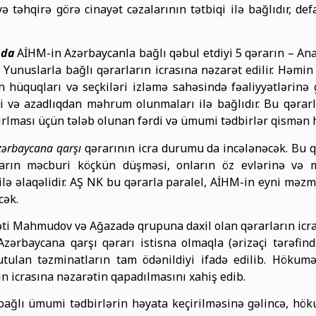
 təhqirə görə cinayət cəzalarının tətbiqi ilə bağlıdır, 
nda
AİHM-in Azərbaycanla bağlı qəbul etdiyi 5 qərarın – An
Yunuslarla bağlı qərarların icrasına nəzarət edilir. Həmin q
san hüquqları və seçkiləri izləmə sahəsində fəaliyyətlərin
və azadlıqdan məhrum olunmaları ilə bağlıdır. Bu qərarla
ırlması üçün tələb olunan fərdi və ümumi tədbirlər qismən h
zərbaycana qarşı
qərarının icra durumu da incələnəcək. Bu 
ların məcburi köçkün düşməsi, onların öz evlərinə və 
 ilə əlaqəlidir. AŞ NK bu qərarla paralel, AİHM-in eyni mə
cək.
ti Mahmudov və Ağazadə qrupuna daxil olan qərarların ic
ərbaycana qarşı qərarı istisna olmaqla (ərizəçi tərəfind
tutulan təzminatların tam ödənildiyi ifadə edilib. Hök
rın icrasına nəzarətin qapadılmasını xahiş edib.
ə bağlı ümumi tədbirlərin həyata keçirilməsinə gəlincə, hö