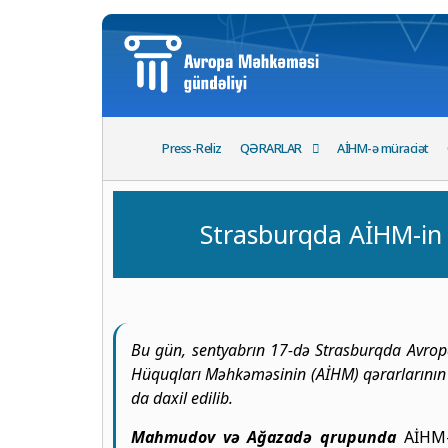
Press-Reliz
QƏRARLAR
AİHM-ə müraciət
Strasburqda AİHM-in A
Bu gün, sentyabrın 17-də Strasburqda Avropa
Hüquqları Məhkəməsinin (AİHM) qərarlarının 
da daxil edilib.
Mahmudov və Ağazadə qrupunda
AİHM-