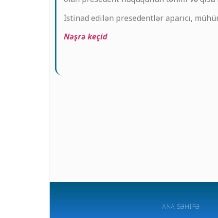
İstinad edilən presedentlər aparıcı, mühüm
Nəşrə keçid
ANA SƏHIFƏ