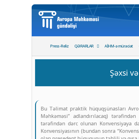
Press-Reliz
QƏRARLAR
AİHM-ə müraciət
Şəxsi v
Bu Təlimat praktik hüquqşünasları Avr
Məhkəməsi” adlandırılacaq) tərəfində
tərəfindən dərc olunan Konvensiyaya dai
Konvensiyasının (bundan sonra “Konvensiy
olan presedent hüququnun təhlili və qısa i