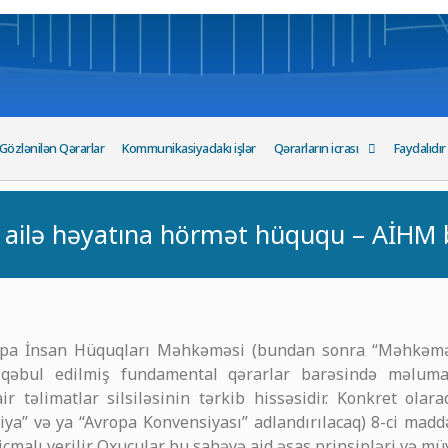
Gözlənilən Qərarlar
Kommunikasiyadakı işlər
Qərarların icrası
Faydalıdır
ə ailə həyatına hörmət hüququ – AİHM b
opa İnsan Hüquqları Məhkəməsi (bundan sonra “Məhkəmə
n qəbul edilmiş fundamental qərarlar barəsində məlu
r təlimatlar silsiləsinin tərkib hissəsidir. Konkret ol
a” və ya “Avropa Konvensiyası” adlandırılacaq) 8-ci madd
cmalı verilir. Oxucular bu sahəyə aid əsas prinsipləri və mü