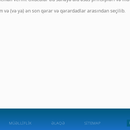
 və (və ya) ən son qərar və qərardadlar arasından seçilib.
MÜƏLLIFLIK
ƏLAQƏ
SITEMAP