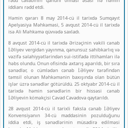
rədd cavabının qanuni olması əsası ilə həmin
iddianı rədd etdi.
Həmin qərarı 8 may 2014-cü il tarixdə Sumqayıt
Apelyasiya Məhkəməsi, 5 avqust 2014-cü il tarixdə
isə Ali Məhkəmə qüvvədə saxladı.
8 avqust 2014-cü il tarixdə Ərizəçinin vəkili cənab
İ.Əliyev vergidən yayınma, qanunsuz sahibkarlıq və
vəzifə səlahiyyətlərindən sui-istifadə ittihamları ilə
həbs olundu. Onun ofisində axtarış aparıldı, bir sıra
sənədlər, o cümlədən cənab İ.Əliyev tərəfindən
təmsil olunan Məhkəmənin baxışında olan bütün
işlər üzrə sənədlər götürüldü. 25 oktyabr 2014-cü il
tarixdə həmin sənədlərin bir hissəsi cənab
İ.Əliyevin köməkçisi Cavad Cavadova qaytarıldı.
28 avqust 2014-cü il tarixli faksla cənab İ.Əliyev
Konvensiyanın 34-cü maddəsinin pozulduğunu
iddia etdi, iş sənədlərinin müsadirə edilməsi