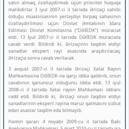
satın almaq, özəlləşdirmək üçün prioritet hüquqa
malikdirlər. 3 iyul 2007-ci il tarixdə Ərizəçi sahibi
olduğu müəssisəsinin yerləşdiyi torpaq sahəsinin
özəlləşdirilməsi üçün Dövlət Əmlakının İdarə
Edilməsi Dövlət Komitəsinə (“DƏİEDK”) müraciət
etdi. 13 İyul 2007-ci il tarixdə DƏİEDK müraciətə
cavab verdi. Bildirdi ki, Ərizəçinin təqdim etdiyi
sənədlər ekspert rəyi əsasında araşdırılacaq,
Ərizəçiə sonra cavab veriləcək.
3 avqust 2007-ci il tarixdə Ərizəçi Xətai Rayon
Məhkəməsinə DƏİEDK-nə qarşı iddia qaldırdı, onun
cavabının qanunsuz olduğunu iddia etdi. 13 iyul
2008-ci il tarixdə Xətai rayon Məhkəməsi iddianı
rədd etdi. Bildirdi ki, Ərizəçi onun təqdim etdiyi
sənədlərinin ekspert rəyinə məruz qalmasını sübut
edən əsaslar təqdim edə bilməyib.
Həmin qərarı 4 noyabr 2009-cu il tarixdə Bakı
Apelyasiya Məhkəməsi, 5 mart 2010-cu il tarixdə isə