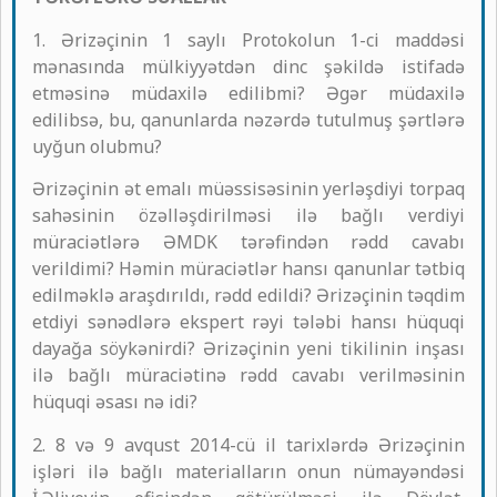
1. Ərizəçinin 1 saylı Protokolun 1-ci maddəsi
mənasında mülkiyyətdən dinc şəkildə istifadə
etməsinə müdaxilə edilibmi? Əgər müdaxilə
edilibsə, bu, qanunlarda nəzərdə tutulmuş şərtlərə
uyğun olubmu?
Ərizəçinin ət emalı müəssisəsinin yerləşdiyi torpaq
sahəsinin özəlləşdirilməsi ilə bağlı verdiyi
müraciətlərə ƏMDK tərəfindən rədd cavabı
verildimi? Həmin müraciətlər hansı qanunlar tətbiq
edilməklə araşdırıldı, rədd edildi? Ərizəçinin təqdim
etdiyi sənədlərə ekspert rəyi tələbi hansı hüquqi
dayağa söykənirdi? Ərizəçinin yeni tikilinin inşası
ilə bağlı müraciətinə rədd cavabı verilməsinin
hüquqi əsası nə idi?
2. 8 və 9 avqust 2014-cü il tarixlərdə Ərizəçinin
işləri ilə bağlı materialların onun nümayəndəsi