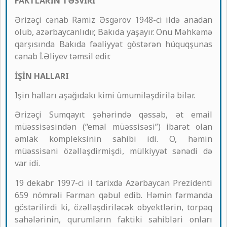
FAKTLARIN TƏSVİRİ
Ərizəçi cənab Ramiz Əsgərov 1948-ci ildə anadan
olub, azərbaycanlıdır, Bakıda yaşayır. Onu Məhkəmə
qarşısında Bakıda fəaliyyət göstərən hüquqşunas
cənab İ.Əliyev təmsil edir.
İŞİN HALLARI
Işin halları aşağıdakı kimi ümumiləşdirilə bilər.
Ərizəçi Sumqayıt şəhərində qəssab, ət email
müəssisəsindən (“emal müəssisəsi”) ibarət olan
əmlak kompleksinin sahibi idi. O, həmin
müəssisəni özəlləşdirmişdi, mülkiyyət sənədi də
var idi.
19 dekabr 1997-ci il tarixdə Azərbaycan Prezidenti
659 nömrəli Fərman qəbul edib. Həmin fərmanda
göstərilirdi ki, özəlləşdiriləcək obyektlərin, torpaq
sahələrinin, qurumların faktiki sahibləri onları