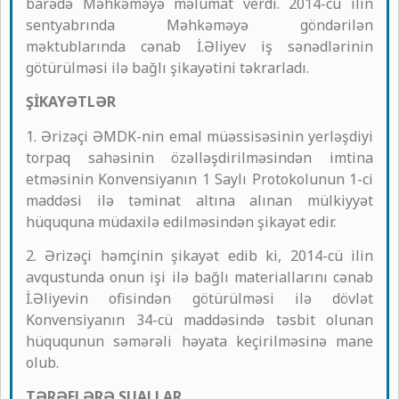
barədə Məhkəməyə məlumat verdi. 2014-cü ilin
sentyabrında Məhkəməyə göndərilən
məktublarında cənab İ.Əliyev iş sənədlərinin
götürülməsi ilə bağlı şikayətini təkrarladı.
ŞİKAYƏTLƏR
1. Ərizəçi ƏMDK-nin emal müəssisəsinin yerləşdiyi
torpaq sahəsinin özəlləşdirilməsindən imtina
etməsinin Konvensiyanın 1 Saylı Protokolunun 1-ci
maddəsi ilə təminat altına alınan mülkiyyət
hüququna müdaxilə edilməsindən şikayət edir.
2. Ərizəçi həmçinin şikayət edib ki, 2014-cü ilin
avqustunda onun işi ilə bağlı materiallarını cənab
İ.Əliyevin ofisindən götürülməsi ilə dövlət
Konvensiyanın 34-cü maddəsində təsbit olunan
hüququnun səmərəli həyata keçirilməsinə mane
olub.
TƏRƏFLƏRƏ SUALLAR