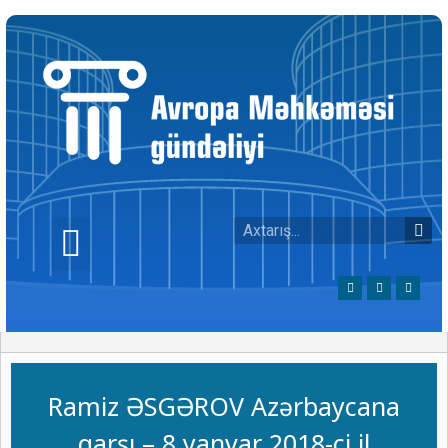
Ramiz ƏSGƏROV Azərbaycana
qarşı – 8 yanvar 2018-ci il