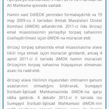
Ali Məhkəmə qüvvədə saxladı.
Həmin vaxt DƏİEDK yenindən formalaşdırldı və 19
may 2009-cu il tarixdən Əmlak Məsələləri Dövlət
Komitəsi (ƏMDK) adlandırıldı. 2011-ci ildə Ərizəçi
emal müəssisəsinin yerləşdiyi torpaq sahəsinin
özəlləşdirilməsi üçün ƏMDK-nə müraciət etdi.
Ərizəçi torpaq sahəsində emal müəssisəsinə əlavə
tikili inşa etmək üçün müraciət göndərdi, ancaq 4
aprel 2011-ci il tarixdə ƏMDK həmin müraciəti
Ərizəçinin torpaq sahəsinə hüququnun olmaması
əsası ilə rədd etdi.
Ərizəçi əlavə tikilinin inşasından imtinanın qanuni
əsaslarının olmadığını bildirərək, Sumqayıt
İnzibati-İqtisadi Məhkəməsində ƏMDK-nə qarşı
iddia qaldırdı. 4 dekabr 2012-ci il tarixdə isə
Sumqayıt İnzibati-İqtisad Məhkəməsi ƏMDK-nin