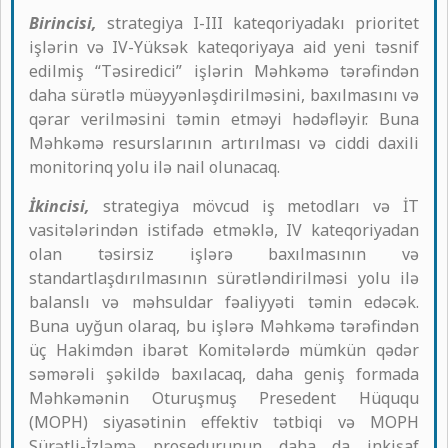
Birincisi,
strategiya I-III kateqoriyadakı prioritet
işlərin və IV-Yüksək kateqoriyaya aid yeni təsnif
edilmiş “Təsiredici” işlərin Məhkəmə tərəfindən
daha sürətlə müəyyənləşdirilməsini, baxılmasını və
qərar verilməsini təmin etməyi hədəfləyir. Buna
Məhkəmə resurslarının artırılması və ciddi daxili
monitorinq yolu ilə nail olunacaq.
İkincisi,
strategiya mövcud iş metodları və İT
vasitələrindən istifadə etməklə, IV kateqoriyadan
olan təsirsiz işlərə baxılmasının və
standartlaşdırılmasının sürətləndirilməsi yolu ilə
balanslı və məhsuldar fəaliyyəti təmin edəcək.
Buna uyğun olaraq, bu işlərə Məhkəmə tərəfindən
üç Hakimdən ibarət Komitələrdə mümkün qədər
səmərəli şəkildə baxılacaq, daha geniş formada
Məhkəmənin Oturuşmuş Presedent Hüququ
(MOPH) siyasətinin effektiv tətbiqi və MOPH
Sürətli-İzləmə prosedurunun daha da inkişaf