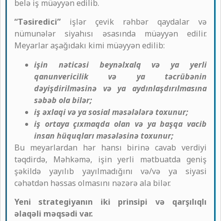
belə iş müəyyən edilib.
“Təsiredici”
işlər çevik rəhbər qaydalar və
nümunələr siyahısı əsasında müəyyən edilir.
Meyarlar aşağıdakı kimi müəyyən edilib:
işin nəticəsi beynəlxalq və ya yerli
qanunvericilik və ya təcrübənin
dəyişdirilməsinə və ya aydınlaşdırılmasına
səbəb ola bilər;
iş əxlaqi və ya sosial məsələlərə toxunur;
iş ortaya çıxmaqda olan və ya başqa vacib
insan hüquqları məsələsinə toxunur;
Bu meyarlardan hər hansı birinə cavab verdiyi
təqdirdə, Məhkəmə, işin yerli mətbuatda geniş
şəkildə yayılıb yayılmadığını və/və ya siyasi
cəhətdən həssas olmasını nəzərə ala bilər.
Yeni strategiyanın iki prinsipi və qarşılıqlı
əlaqəli məqsədi var.