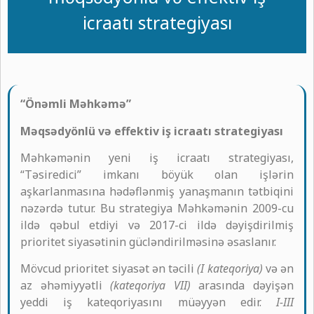
icraatı strategiyası
“Önəmli Məhkəmə”
Məqsədyönlü və effektiv iş icraatı strategiyası
Məhkəmənin yeni iş icraatı strategiyası,
“Təsiredici” imkanı böyük olan işlərin
aşkarlanmasına hədəflənmiş yanaşmanın tətbiqini
nəzərdə tutur. Bu strategiya Məhkəmənin 2009-cu
ildə qəbul etdiyi və 2017-ci ildə dəyişdirilmiş
prioritet siyasətinin gücləndirilməsinə əsaslanır.
Mövcud prioritet siyasət ən təcili
(I kateqoriya)
və ən
az əhəmiyyətli
(kateqoriya VII)
arasında dəyişən
yeddi iş kateqoriyasını müəyyən edir.
I-III