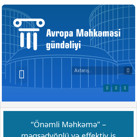
“Önəmli Məhkəmə” –
məqsədyönlü və effektiv iş