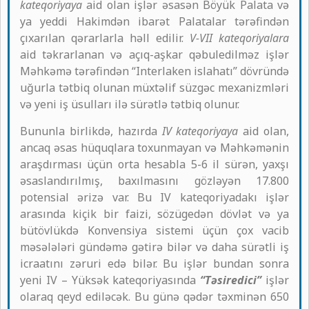
kateqoriyaya
aid olan işlər əsasən Böyük Palata və
ya yeddi Hakimdən ibarət Palatalar tərəfindən
çıxarılan qərarlarla həll edilir.
V-VII kateqoriyalara
aid təkrarlanan və açıq-aşkar qəbuledilməz işlər
Məhkəmə tərəfindən “Interlaken islahatı” dövründə
uğurla tətbiq olunan müxtəlif süzgəc mexanizmləri
və yeni iş üsulları ilə sürətlə tətbiq olunur.
Bununla birlikdə, hazırda
IV kateqoriyaya
aid olan,
ancaq əsas hüquqlara toxunmayan və Məhkəmənin
araşdırması üçün orta hesabla 5-6 il sürən, yaxşı
əsaslandırılmış, baxılmasını gözləyən 17.800
potensial ərizə var. Bu IV kateqoriyadakı işlər
arasında kiçik bir faizi, sözügedən dövlət və ya
bütövlükdə Konvensiya sistemi üçün çox vacib
məsələləri gündəmə gətirə bilər və daha sürətli iş
icraatını zəruri edə bilər. Bu işlər bundan sonra
yeni IV – Yüksək kateqoriyasında
“Təsiredici”
işlər
olaraq qeyd ediləcək. Bu günə qədər təxminən 650