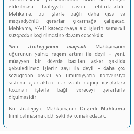
etdirilməsi fəaliyyəti davam etdiriləcəkdir.
Məhkəmə, bu işlərlə bağlı daha qısa və
məqsədyönlü qərarlar çıxarmağa çalışacaq.
Məhkəmə, V-VII kateqoriyaya aid işlərin səmərəli
süzgəcdən keçirilməsinə davam edəcəkdir.
Yeni strategiyanın məqsədi
Məhkəmənin
uğurunun yalnız rəqəm artımı ilə deyil – yəni,
müəyyən bir dövrdə baxılan aşkar şəkildə
qəbuledilməz işlərin sayı ilə deyil – daha çox
sözügedən dövlət və ümumiyyətlə Konvensiya
sistemi üçün aktual olan vacib hüquqi məsələlərə
toxunan işlərlə bağlı verəcəyi qərarlarla
ölçülməsidir.
Bu strategiya, Məhkəmənin
Önəmli Məhkəmə
kimi qalmasına ciddi şəkildə kömək edəcək.