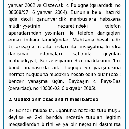
yanvar 2002 və Ciszewski c. Pologne (qərardad), no
38668/97, 6 yanvar 2004). Bununla belə, hazırki
işdə daxili qanunvericlik məhbuslara həbsxana
müdiriyyətinin nəzarətindəki telefon
aparatlarından yaxınları ilə telefon danışıqları
etmək imkanı tanıdığından, Məhkəmə hesab edir
ki, ərizəçilərin ailə üzvləri ilə ünsiyyətinə kürdcə
danışmaq istəmələri səbəbilə, qoyulan
məhdudiyyət, Konvensiyanın 8-ci maddəsinin 1-ci
bəndi mənasında ailə hüququ və yazışmasına
hörmət hüququna müdaxilə hesab edilə bilər (bax :
bənzər yanaşma üçün, Baybaşın c. Pays-Bas
(qərardad), no 13600/02, 6 oktyabr 2005).
2. Müdaxilənin əsaslandırılması barədə
37. Bənzər müdaxilə, « qanunla nəzərdə tutulmuş »
deyilsə və 2-ci bənddə nəzərdə tutulan legitim
məqsədlərdən birini və ya bir neçəsini daşımırsa