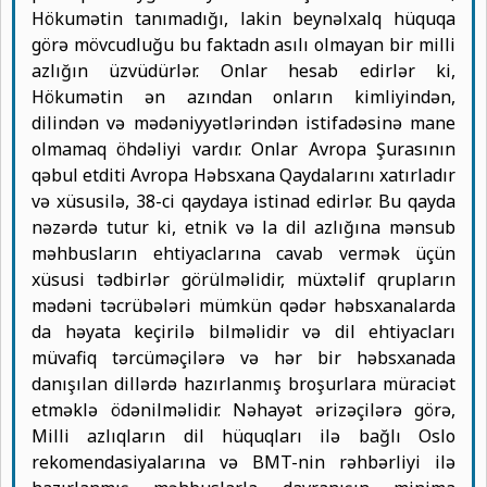
Hökumətin tanımadığı, lakin beynəlxalq hüquqa
görə mövcudluğu bu faktadn asılı olmayan bir milli
azlığın üzvüdürlər. Onlar hesab edirlər ki,
Hökumətin ən azından onların kimliyindən,
dilindən və mədəniyyətlərindən istifadəsinə mane
olmamaq öhdəliyi vardır. Onlar Avropa Şurasının
qəbul etditi Avropa Həbsxana Qaydalarını xatırladır
və xüsusilə, 38-ci qaydaya istinad edirlər. Bu qayda
nəzərdə tutur ki, etnik və la dil azlığına mənsub
məhbusların ehtiyaclarına cavab vermək üçün
xüsusi tədbirlər görülməlidir, müxtəlif qrupların
mədəni təcrübələri mümkün qədər həbsxanalarda
da həyata keçirilə bilməlidir və dil ehtiyacları
müvafiq tərcüməçilərə və hər bir həbsxanada
danışılan dillərdə hazırlanmış broşurlara müraciət
etməklə ödənilməlidir. Nəhayət ərizəçilərə görə,
Milli azlıqların dil hüquqları ilə bağlı Oslo
rekomendasiyalarına və BMT-nin rəhbərliyi ilə