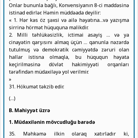
Onlar bununla bağlı, Konvensiyanın 8-ci maddəsinə
istinad edirlər. Həmin müddəada deyilir:
« 1. Hər kəs öz şəxsi və ailə həyatına…və yazışma
sirrinə hörmət hüququna malikdir.
2. Milli təhlükəsizlik, ictimai asayiş … və ya
cinayətin qarşısını almaq üçün … qanunla nəzərdə
tutulmuş və demokratik cəmiyyətdə zəruri olan
hallar istisna olmaqla, bu hüququn həyata
keçirilməsinə dövlət hakimiyyəti orqanları
tərəfindən müdaxiləyə yol verilmir.
»
31. Hökumət təkzib edir.
(…)
B. Mahiyyət üzrə
1. Müdaxilənin mövcudluğu barədə
35. Məhkəmə ilkin olaraq xatırladır ki,