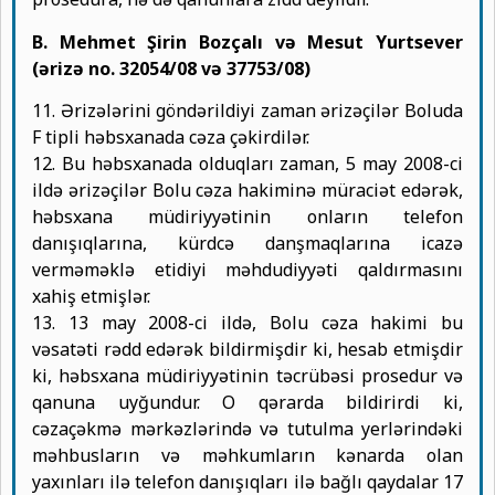
B. Mehmet Şirin Bozçalı və Mesut Yurtsever
(ərizə no. 32054/08 və 37753/08)
11. Ərizələrini göndərildiyi zaman ərizəçilər Boluda
F tipli həbsxanada cəza çəkirdilər.
12. Bu həbsxanada olduqları zaman, 5 may 2008-ci
ildə ərizəçilər Bolu cəza hakiminə müraciət edərək,
həbsxana müdiriyyətinin onların telefon
danışıqlarına, kürdcə danşmaqlarına icazə
verməməklə etidiyi məhdudiyyəti qaldırmasını
xahiş etmişlər.
13. 13 may 2008-ci ildə, Bolu cəza hakimi bu
vəsatəti rədd edərək bildirmişdir ki, hesab etmişdir
ki, həbsxana müdiriyyətinin təcrübəsi prosedur və
qanuna uyğundur. O qərarda bildirirdi ki,
cəzaçəkmə mərkəzlərində və tutulma yerlərindəki
məhbusların və məhkumların kənarda olan
yaxınları ilə telefon danışıqları ilə bağlı qaydalar 17