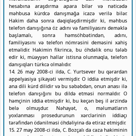
hesabına araşdırma apara bilər və nəticədə
məhbusa kürdcə danışmağa icazə verilə bilər.
Hakim daha sonra dəqiqləşdirmişdir ki, məhbus
telefon danışığına öz adını və familiyasını deməklə
başlamalı, sonra həmsöhbətindən, adını,
familiyasını və telefon nömrəsini deməsini xahiş
etməlidir. Hakimin fikrincə, bu öhdəlik onu tələb
edir ki, müəyyən hallar istisna olunmaqla, telefon
danışıqları türkcə olmalıdır.
14. 26 may 2008-ci ildə, C. Yurtsever bu qərardan
appelyasiya şikayəti vermişdir. O iddia etmişdir ki,
ana dili kürd dilidir və bu səbəbdən, onun anası ilə
telefon danışığını bu dildə etməsi normaldır. O
həmçinin iddia etmişdir ki, bu keçən beş il ərzində
belə olmuşdur. Nəhayət, o, məlumatların
yoxlanması prosedurunun xərclərinin iddiaçı
tərəfindən ödənilməsi öhdəliyinə də etiraz etmişdir.
15. 27 may 2008-ci ildə, C. Bozçalı da cəza hakiminin