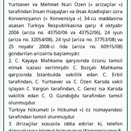
Yurtsever və Mehmet Nuri Özen (« ərizəçilər »)
tərəfindən İnsan Hüquqları və Əsas Azadlıqları üzrə
Konvensiyanın (« Konvensiya ») 34-cü maddəsinə
əsasən Türkiyə Respublikasına qarşı 4 oktyabr
2006 (ərizə no. 43750/06 və 43752/06), 24 iyun
(ərizə no. 32054/08), 24 iyul (ərizə no. 37753/08) və
25 noyabr 2008-ci ildə (ərizə no. 60915/08)
göndərilən ərizəlrlə başlamışdır.
2. C. Kayaya Məhkəmə qarşısında özünü təmsil
etmək icazəsi verilmişdir. C. Bozçalı Məhkəmə
qarşısında İstanbulda vəkillik edən C. Erbil
tərəfindən, C. Yurtsever və C. Özen Karsda vəkil
işləyən C. Vargün tərəfindən, C. Gerez isə Karsda
vəkillik edən C. O. Gündoğdu tərəfindən təmsil
olunmuşdur.
Türkiyə hökuməti (« Hökumət ») öz nümayəndəsi
tərəfindən təmsil olunmuşdur.
3. Ərizəçilər xüsusilə iddia edirlər ki, telefon
danışıqlarına hörmət hüququnun (Konvensiyanın 8-