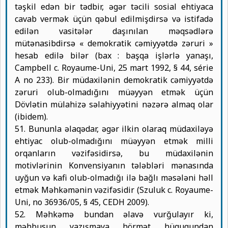
təşkil edən bir tədbir, əgər təcili sosial ehtiyaca
cavab vermək üçün qəbul edilmişdirsə və istifadə
edilən vasitələr daşınılan məqsədlərə
mütənasibdirsə « demokratik cəmiyyətdə zəruri »
hesab edilə bilər (bax : başqa işlərlə yanaşı,
Campbell c. Royaume-Uni, 25 mart 1992, § 44, série
A no 233). Bir müdaxilənin demokratik cəmiyyətdə
zəruri olub-olmadığını müəyyən etmək üçün
Dövlətin mülahizə səlahiyyətini nəzərə almaq olar
(ibidem).
51. Bununla əlaqədar, əgər ilkin olaraq müdaxiləyə
ehtiyac olub-olmadığını müəyyən etmək milli
orqanların vəzifəsidirsə, bu müdaxilənin
motivlərinin Konvensiyanın tələbləri mənasında
uyğun və kafi olub-olmadığı ilə bağlı məsələni həll
etmək Məhkəmənin vəzifəsidir (Szuluk c. Royaume-
Uni, no 36936/05, § 45, CEDH 2009).
52. Məhkəmə bundan əlavə vurğulayır ki,
məhbusun yazışmaya hörmət hüququndan