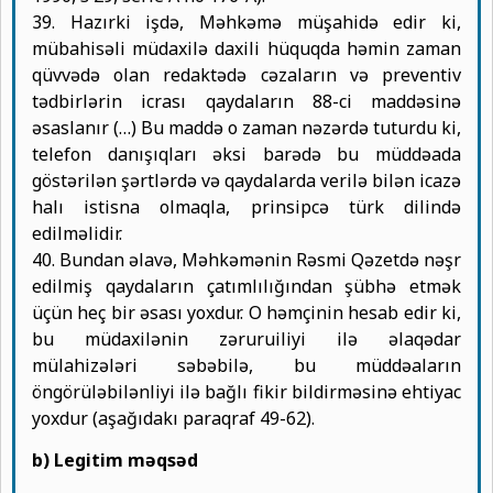
39. Hazırki işdə, Məhkəmə müşahidə edir ki,
mübahisəli müdaxilə daxili hüquqda həmin zaman
qüvvədə olan redaktədə cəzaların və preventiv
tədbirlərin icrası qaydaların 88-ci maddəsinə
əsaslanır (…) Bu maddə o zaman nəzərdə tuturdu ki,
telefon danışıqları əksi barədə bu müddəada
göstərilən şərtlərdə və qaydalarda verilə bilən icazə
halı istisna olmaqla, prinsipcə türk dilində
edilməlidir.
40. Bundan əlavə, Məhkəmənin Rəsmi Qəzetdə nəşr
edilmiş qaydaların çatımlılığından şübhə etmək
üçün heç bir əsası yoxdur. O həmçinin hesab edir ki,
bu müdaxilənin zəruruiliyi ilə əlaqədar
mülahizələri səbəbilə, bu müddəaların
öngörüləbilənliyi ilə bağlı fikir bildirməsinə ehtiyac
yoxdur (aşağıdakı paraqraf 49-62).
b) Legitim məqsəd