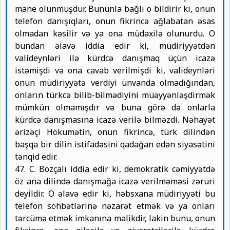
mane olunmuşdur. Bununla bağlı o bildirir ki, onun
telefon danışıqları, onun fikrincə ağlabatan əsas
olmadan kəsilir və ya ona müdaxilə olunurdu. O
bundan əlavə iddia edir ki, müdiriyyətdən
valideynləri ilə kürdcə danışmaq üçün icazə
istəmişdi və ona cavab verilmişdi ki, valideynləri
onun müdiriyyətə verdiyi ünvanda olmadığından,
onların türkcə bilib-bilmədiyini müəyyənləşdirmək
mümkün olmamışdır və buna görə də onlarla
kürdcə danışmasına icazə verilə bilməzdi. Nəhayət
ərizəçi Hökumətin, onun fikrincə, türk dilindən
başqa bir dilin istifadəsini qadağan edən siyasətini
tənqid edir.
47. C. Bozçalı iddia edir ki, demokratik cəmiyyətdə
öz ana dilində danışmağa icazə verilməməsi zəruri
deyildir. O əlavə edir ki, həbsxana müdiriyyəti bu
telefon söhbətlərinə nəzarət etmək və ya onları
tərcümə etmək imkanına malikdir, lakin bunu, onun