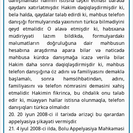
danışmaması halının istisna təşkil etməsi barədə
qaydanı xatırlatmışdır. Hakim dəqiqləşdirmişdir ki,
belə halda, qaydalar tələb edirdi ki, məhbus telefon
danışığı formulyarında yaxınının türkcə bilmədiyini
qeyd etməlidir. O əlavə etmişdir ki, həbsxana
müdiriyyəti lazım bildikdə, formulyardakı
məlumatların doğruluğuna dair məhbusun
hesabına araşdırma apara bilər və nəticədə
məhbusa kürdcə danışmağa icazə verilə bilər.
Hakim daha sonra dəqiqləşdirmişdir ki, məhbus
telefon danışığına öz adını və familiyasını deməklə
başlamalı, sonra həmsöhbətindən, adını,
familiyasını və telefon nömrəsini deməsini xahiş
etməlidir. Hakimin fikrincə, bu öhdəlik onu tələb
edir ki, müəyyən hallar istisna olunmaqla, telefon
danışıqları türkcə olmalıdır.
20. 20 iyun 2008-ci il tarixdə ərizəçi bu qərardan
appelyasiya şikayəti vermişdir.
21. 4 iyul 2008-ci ildə, Bolu Appelyasiya Məhkəməsi