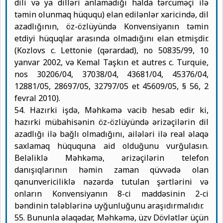
dili və ya dilləri anlamadığı halda tərcüməçi ilə
təmin olunmaq hüququ) elan edilənlər xaricində, dil
azadlığının, öz-özlüyündə Konvensiyanın təmin
etdiyi hüquqlar arasında olmadığını elan etmişdir.
(Kozlovs c. Lettonie (qərardad), no 50835/99, 10
yanvar 2002, və Kemal Taşkın et autres c. Turquie,
nos 30206/04, 37038/04, 43681/04, 45376/04,
12881/05, 28697/05, 32797/05 et 45609/05, § 56, 2
fevral 2010).
54. Hazırki işdə, Məhkəmə vacib hesab edir ki,
hazırki mübahisənin öz-özlüyündə ərizəçilərin dil
azadlığı ilə bağlı olmadığını, ailələri ilə real əlaqə
saxlamaq hüququna aid olduğunu vurğulasın.
Beləliklə Məhkəmə, ərizəçilərin telefon
danışıqlarının həmin zaman qüvvədə olan
qanunvericiliklə nəzərdə tutulan şərtlərini və
onların Konvensiyanın 8-ci maddəsinin 2-ci
bəndinin tələblərinə uyğunluğunu araşıdırmalıdır.
55. Bununla əlaqədar, Məhkəmə, üzv Dövlətlər üçün