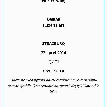
və 60915/08)
QƏRAR
[Çıxarışlar]
STRAZBURQ
22 aprel 2014
QƏTİ
08/09/2014
Qərar Konvensiyanın 44-cü maddəsinin 2-ci bəndinə
əsasən qətidir. Ona redaktə xarakterli dəyişikliklər edilə
bilər.