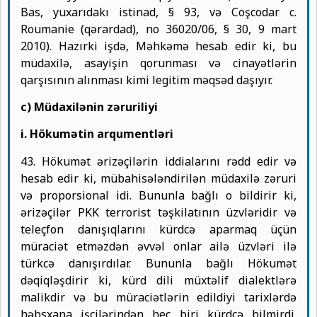
Bas, yuxarıdakı istinad, § 93, və Coşcodar c.
Roumanie (qərardad), no 36020/06, § 30, 9 mart
2010). Hazırki işdə, Məhkəmə hesab edir ki, bu
müdaxilə, asayişin qorunması və cinayətlərin
qarşısının alınması kimi legitim məqsəd daşıyır.
c) Müdaxilənin zəruriliyi
i. Hökumətin arqumentləri
43. Hökumət ərizəçilərin iddialarını rədd edir və
hesab edir ki, mübahisələndirilən müdaxilə zəruri
və proporsional idi. Bununla bağlı o bildirir ki,
ərizəçilər PKK terrorist təşkilatının üzvləridir və
teleçfon danışıqlarını kürdcə aparmaq üçün
müraciət etməzdən əvvəl onlar ailə üzvləri ilə
türkcə danışırdılar. Bununla bağlı Hökumət
dəqiqləşdirir ki, kürd dili müxtəlif dialektlərə
malikdir və bu müraciətlərin edildiyi tarixlərdə
həbsxana işçilərindən heç biri kürdcə bilmirdi.