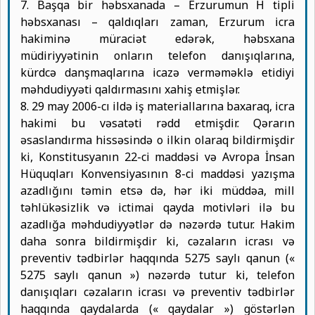
7. Başqa bir həbsxanada – Erzurumun H tipli
həbsxanası – qaldıqları zaman, Erzurum icra
hakiminə müraciət edərək, həbsxana
müdiriyyətinin onların telefon danışıqlarına,
kürdcə danşmaqlarına icazə verməməklə etidiyi
məhdudiyyəti qaldırmasını xahiş etmişlər.
8. 29 may 2006-cı ildə iş materiallarına baxaraq, icra
hakimi bu vəsatəti rədd etmişdir. Qərarın
əsaslandırma hissəsində o ilkin olaraq bildirmişdir
ki, Konstitusyanın 22-ci maddəsi və Avropa İnsan
Hüquqları Konvensiyasının 8-ci maddəsi yazışma
azadlığını təmin etsə də, hər iki müddəa, mill
təhlükəsizlik və ictimai qayda motivləri ilə bu
azadlığa məhdudiyyətlər də nəzərdə tutur. Hakim
daha sonra bildirmişdir ki, cəzaların icrası və
preventiv tədbirlər haqqında 5275 saylı qanun («
5275 saylı qanun ») nəzərdə tutur ki, telefon
danışıqları cəzaların icrası və preventiv tədbirlər
haqqında qaydalarda (« qaydalar ») göstərlən