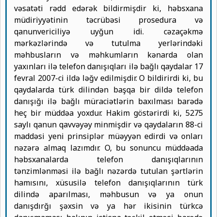
vəsatəti rədd edərək bildirmişdir ki, həbsxana
müdiriyyətinin təcrübəsi prosedura və
qanunvericiliyə uyğun idi. cəzaçəkmə
mərkəzlərində və tutulma yerlərindəki
məhbusların və məhkumların kənarda olan
yaxınları ilə telefon danışıqları ilə bağlı qaydalar 17
fevral 2007-ci ildə ləğv edilmişdir. O bildirirdi ki, bu
qaydalarda türk dilindən başqa bir dildə telefon
danışığı ilə bağlı müraciətlərin baxılması barədə
heç bir müddəa yoxdur. Hakim göstərirdi ki, 5275
saylı qanun qavvəyəy minmişdir və qaydaların 88-ci
maddəsi yeni prinsiplər müəyyən edirdi və onları
nəzərə almaq lazımdır. O, bu sonuncu müddəada
həbsxanalarda telefon danışıqlarının
tənzimlənməsi ilə bağlı nəzərdə tutulan şərtlərin
hamısını, xüsusilə telefon danışıqlarının türk
dilində aparılması, məhbusun və ya onun
danışdırğı şəxsin və ya hər ikisinin türkcə