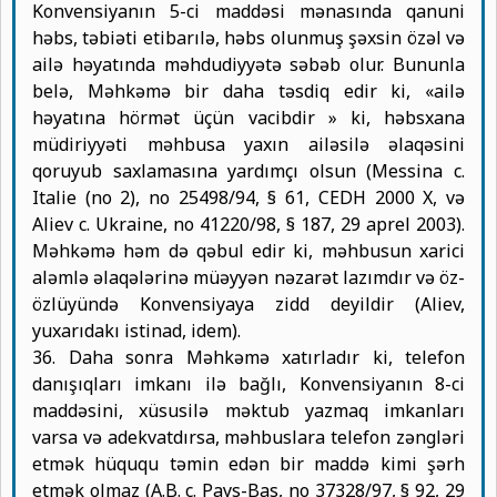
Konvensiyanın 5-ci maddəsi mənasında qanuni
həbs, təbiəti etibarılə, həbs olunmuş şəxsin özəl və
ailə həyatında məhdudiyyətə səbəb olur. Bununla
belə, Məhkəmə bir daha təsdiq edir ki, «ailə
həyatına hörmət üçün vacibdir » ki, həbsxana
müdiriyyəti məhbusa yaxın ailəsilə əlaqəsini
qoruyub saxlamasına yardımçı olsun (Messina c.
Italie (no 2), no 25498/94, § 61, CEDH 2000 X, və
Aliev c. Ukraine, no 41220/98, § 187, 29 aprel 2003).
Məhkəmə həm də qəbul edir ki, məhbusun xarici
aləmlə əlaqələrinə müəyyən nəzarət lazımdır və öz-
özlüyündə Konvensiyaya zidd deyildir (Aliev,
yuxarıdakı istinad, idem).
36. Daha sonra Məhkəmə xatırladır ki, telefon
danışıqları imkanı ilə bağlı, Konvensiyanın 8-ci
maddəsini, xüsusilə məktub yazmaq imkanları
varsa və adekvatdırsa, məhbuslara telefon zəngləri
etmək hüququ təmin edən bir maddə kimi şərh
etmək olmaz (A.B. c. Pays-Bas, no 37328/97, § 92, 29