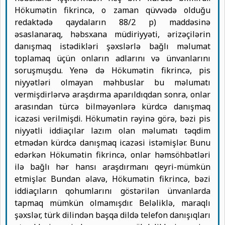
Hökumətin fikrincə, o zaman qüvvədə olduğu
redaktədə qaydaların 88/2 p) maddəsinə
əsaslanaraq, həbsxana müdiriyyəti, ərizəçilərin
danışmaq istədikləri şəxslərlə bağlı məlumat
toplamaq üçün onların adlarını və ünvanlarını
soruşmuşdu. Yenə də Hökumətin fikrincə, pis
niyyətləri olmayan məhbuslar bu məlumatı
vermişdirlərvə araşdırma aparıldıqdan sonra, onlar
arasından türcə bilməyənlərə kürdcə danışmaq
icazəsi verilmişdi. Hökumətin rəyinə görə, bəzi pis
niyyətli iddiaçılar lazım olan məlumatı təqdim
etmədən kürdcə danışmaq icazəsi istəmişlər. Bunu
edərkən Hökumətin fikrincə, onlar həmsöhbətləri
ilə bağlı hər hansı araşdırmanı qeyri-mümkün
etmişlər. Bundan əlavə, Hökumətin fikrincə, bəzi
iddiaçıların qohumlarını göstərilən ünvanlarda
tapmaq mümkün olmamışdır. Beləliklə, maraqlı
şəxslər, türk dilindən başqa dildə telefon danışıqları