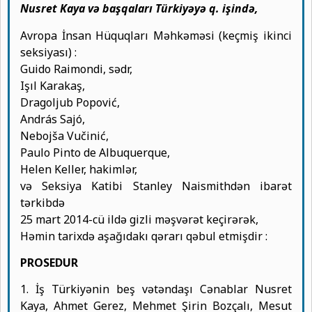
Nusret Kaya və başqaları Türkiyəyə q. işində,
Avropa İnsan Hüquqları Məhkəməsi (keçmiş ikinci
seksiyası) :
Guido Raimondi, sədr,
Işıl Karakaş,
Dragoljub Popović,
András Sajó,
Nebojša Vučinić,
Paulo Pinto de Albuquerque,
Helen Keller, hakimlər,
və Seksiya Katibi Stanley Naismithdən ibarət
tərkibdə
25 mart 2014-cü ildə gizli məşvərət keçirərək,
Həmin tarixdə aşağıdakı qərarı qəbul etmişdir :
PROSEDUR
1. İş Türkiyənin beş vətəndaşı Cənablar Nusret
Kaya, Ahmet Gerez, Mehmet Şirin Bozçalı, Mesut