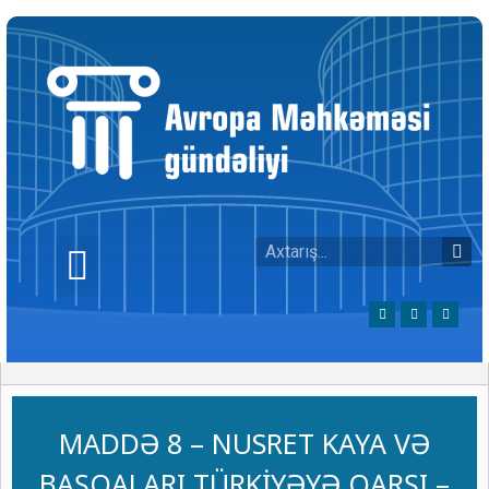
MADDƏ 8 – NUSRET KAYA VƏ
BAŞQALARI TÜRKİYƏYƏ QARŞI –