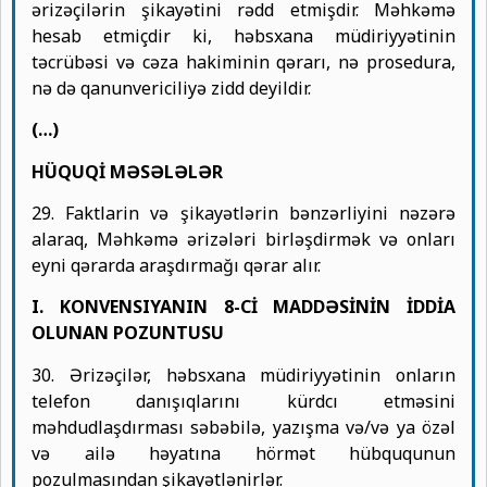
ərizəçilərin şikayətini rədd etmişdir. Məhkəmə
hesab etmiçdir ki, həbsxana müdiriyyətinin
təcrübəsi və cəza hakiminin qərarı, nə prosedura,
nə də qanunvericiliyə zidd deyildir.
(…)
HÜQUQİ MƏSƏLƏLƏR
29. Faktlarin və şikayətlərin bənzərliyini nəzərə
alaraq, Məhkəmə ərizələri birləşdirmək və onları
eyni qərarda araşdırmağı qərar alır.
I. KONVENSIYANIN 8-Cİ MADDƏSİNİN İDDİA
OLUNAN POZUNTUSU
30. Ərizəçilər, həbsxana müdiriyyətinin onların
telefon danışıqlarını kürdcı etməsini
məhdudlaşdırması səbəbilə, yazışma və/və ya özəl
və ailə həyatına hörmət hübququnun
pozulmasından şikayətlənirlər.