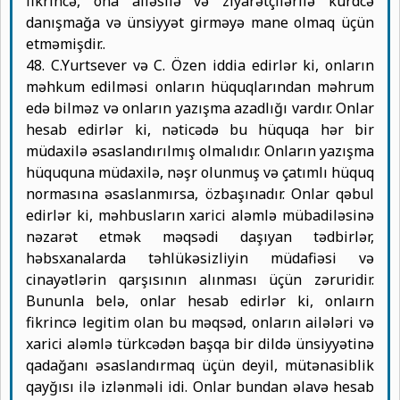
fikrincə, ona ailəsilə və ziyarətçilərilə kürdcə
danışmağa və ünsiyyət girməyə mane olmaq üçün
etməmişdir..
48. C.Yurtsever və C. Özen iddia edirlər ki, onların
məhkum edilməsi onların hüquqlarından məhrum
edə bilməz və onların yazışma azadlığı vardır. Onlar
hesab edirlər ki, nəticədə bu hüquqa hər bir
müdaxilə əsaslandırılmış olmalıdır. Onların yazışma
hüququna müdaxilə, nəşr olunmuş və çatımlı hüquq
normasına əsaslanmırsa, özbaşınadır. Onlar qəbul
edirlər ki, məhbusların xarici aləmlə mübadiləsinə
nəzarət etmək məqsədi daşıyan tədbirlər,
həbsxanalarda təhlükəsizliyin müdafiəsi və
cinayətlərin qarşısının alınması üçün zəruridir.
Bununla belə, onlar hesab edirlər ki, onlaırn
fikrincə legitim olan bu məqsəd, onların ailələri və
xarici aləmlə türkcədən başqa bir dildə ünsiyyətinə
qadağanı əsaslandırmaq üçün deyil, mütənasiblik
qayğısı ilə izlənməli idi. Onlar bundan əlavə hesab