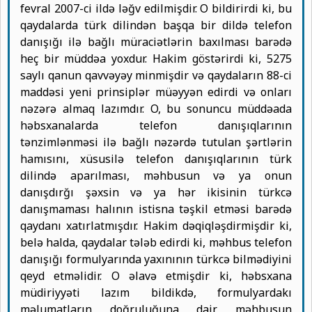
fevral 2007-ci ildə ləğv edilmişdir. O bildirirdi ki, bu
qaydalarda türk dilindən başqa bir dildə telefon
danışığı ilə bağlı müraciətlərin baxılması barədə
heç bir müddəa yoxdur. Hakim göstərirdi ki, 5275
saylı qanun qavvəyəy minmişdir və qaydaların 88-ci
maddəsi yeni prinsiplər müəyyən edirdi və onları
nəzərə almaq lazımdır. O, bu sonuncu müddəada
həbsxanalarda telefon danışıqlarının
tənzimlənməsi ilə bağlı nəzərdə tutulan şərtlərin
hamısını, xüsusilə telefon danışıqlarının türk
dilində aparılması, məhbusun və ya onun
danışdırğı şəxsin və ya hər ikisinin türkcə
danışmaması halının istisna təşkil etməsi barədə
qaydanı xatırlatmışdır. Hakim dəqiqləşdirmişdir ki,
belə halda, qaydalar tələb edirdi ki, məhbus telefon
danışığı formulyarında yaxınının türkcə bilmədiyini
qeyd etməlidir. O əlavə etmişdir ki, həbsxana
müdiriyyəti lazım bildikdə, formulyardakı
məlumatların doğruluğuna dair məhbusun