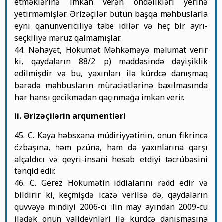
etməklərinə imkan verən öhdəlikləri yerinə
yetirməmişlər. Ərizəçilər bütün başqa məhbuslarla
eyni qanunvericiliyə tabe idilər və heç bir ayrı-
seçkiliyə məruz qalmamışlar.
44. Nəhayət, Hökumət Məhkəməyə məlumat verir
ki, qaydaların 88/2 p) maddəsində dəyişiklik
edilmişdir və bu, yaxınları ilə kürdcə danışmaq
barədə məhbusların müraciətlərinə baxılmasında
hər hansı gecikmədən qaçınmağa imkan verir.
ii. Ərizəçilərin arqumentləri
45. C. Kaya həbsxana müdiriyyətinin, onun fikrincə
özbaşına, həm pzünə, həm də yaxınlarına qarşı
alçaldıcı və qeyri-insani hesab etdiyi təcrübəsini
tənqid edir.
46. C. Gerez Hökumətin iddialarını rədd edir və
bildirir ki, keçmişdə icazə verilsə də, qaydaların
qüvvəyə mindiyi 2006-cı ilin may ayından 2009-cu
ilədək onun valideynləri ilə kürdcə danışmasına