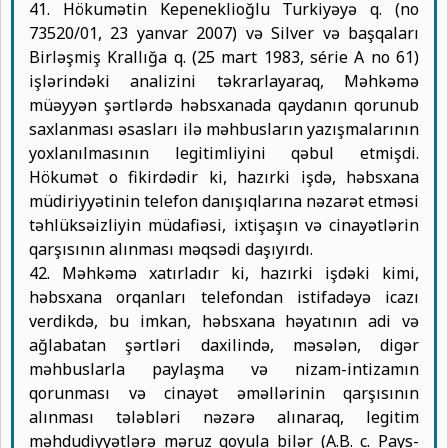
41. Hökumətin Kepeneklioğlu Turkiyəyə q. (no
73520/01, 23 yanvar 2007) və Silver və başqaları
Birləşmiş Krallığa q. (25 mart 1983, série A no 61)
işlərindəki analizini təkrarlayaraq, Məhkəmə
müəyyən şərtlərdə həbsxanada qaydanın qorunub
saxlanması əsasları ilə məhbusların yazışmalarının
yoxlanılmasının legitimliyini qəbul etmişdi.
Hökumət o fikirdədir ki, hazırki işdə, həbsxana
müdiriyyətinin telefon danışıqlarına nəzarət etməsi
təhlüksəizliyin müdafiəsi, ixtişaşın və cinayətlərin
qarşısının alınması məqsədi daşıyırdı.
42. Məhkəmə xatırladır ki, hazırki işdəki kimi,
həbsxana orqanları telefondan istifadəyə icazı
verdikdə, bu imkan, həbsxana həyatının adi və
ağlabatan şərtləri daxilində, məsələn, digər
məhbuslarla paylaşma və nizam-intizamın
qorunması və cinayət əməllərinin qarşısının
alınması tələbləri nəzərə alınaraq, legitim
məhdudiyyətlərə məruz qoyula bilər (A.B. c. Pays-