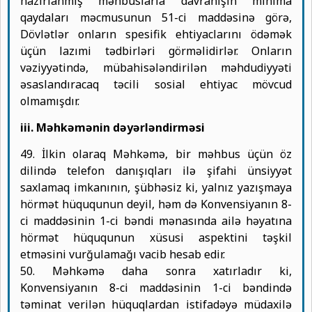
hazırlanmış məhbuslarla davranışın minima
qaydaları məcmusunun 51-ci maddəsinə görə,
Dövlətlər onların spesifik ehtiyaclarını ödəmək
üçün lazımi tədbirləri görməlidirlər. Onların
vəziyyətində, mübahisələndirilən məhdudiyyəti
əsaslandıracaq təcili sosial ehtiyac mövcud
olmamışdır.
iii. Məhkəmənin dəyərləndirməsi
49. İlkin olaraq Məhkəmə, bir məhbus üçün öz
dilində telefon danışıqları ilə şifahi ünsiyyət
saxlamaq imkanının, şübhəsiz ki, yalnız yazışmaya
hörmət hüququnun deyil, həm də Konvensiyanın 8-
ci maddəsinin 1-ci bəndi mənasında ailə həyatına
hörmət hüququnun xüsusi aspektini təşkil
etməsini vurğulamağı vacib hesab edir.
50. Məhkəmə daha sonra xatırladır ki,
Konvensiyanın 8-ci maddəsinin 1-ci bəndində
təminat verilən hüquqlardan istifadəyə müdaxilə