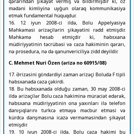
qərarından şikayət vermiş və bildirmişdir ki, öz
mədəni kimliyinə uyğun olaraq kommunikasiya
etmək fundamental hüquqdur.
16. 12 iyun 2008-ci ildə, Bolu Appelyasiya
Məhkəməsi ərizəçilərin şikayətini rədd etmişdir.
Məhkəmə hesab etmiçdir ki, həbsxana
müdiriyyətinin təcrübəsi və cəza hakiminin qərarı,
nə prosedura, nə də qanunvericiliyə zidd deyildir.
C. Mehmet Nuri Özen (ərizə no 60915/08)
17. Ərizəsini göndərdiyi zaman ərizəçi Boluda F tipli
həbsxanada cəza çəkirdi.
18. Bu həbsxanada olduğu zaman, 30 may 2008-ci
ildə ərizəçilər Bolu cəza hakiminə müraciət edərək,
həbsxana müdiriyyətinin ona yaxınları ilə telefon
danışıqlarını turkcə etməyə məcbur etməsi və
kürdcə danşmasına icazə verməməsindən şikayət
etmişdir.
19. 10 iyun 2008-ci ildə, Bolu cəza hakimi bu