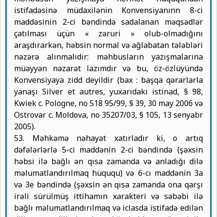
istifadəsinə müdaxilənin Konvensiyanınn 8-ci
maddəsinin 2-ci bəndində sadalanan məqsədlər
çatılması üçün « zəruri » olub-olmadığını
araşdırarkən, həbsin normal və ağlabatan tələbləri
nəzərə alınmalıdır: məhbusların yazışmalarına
müəyyən nəzarət lazımdır və bu, öz-özlüyündə
Konvensiyaya zidd deyildir (bax : başqa qərarlarla
yanaşı Silver et autres, yuxarıdakı istinad, § 98,
Kwiek c. Pologne, no 518 95/99, § 39, 30 may 2006 və
Ostrovar c. Moldova, no 35207/03, § 105, 13 senyabr
2005).
53. Məhkəmə nəhayət xatırladır ki, o artıq
dəfələrlərlə 5-ci maddənin 2-ci bəndində (şəxsin
həbsi ilə bağlı ən qısa zamanda və anladığı dilə
məlumatlandırılmaq hüququ) və 6-cı maddənin 3a
və 3e bəndində (şəxsin ən qısa zamanda ona qarşı
irəli sürülmüş ittihamın xarakteri və səbəbi ilə
bağlı məlumatlandırılmaq və iclasda istifadə edilən