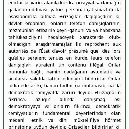
edirlər ki, xarici aləmlə kürdcə ünsiyyət saxlamağın
qadağan edilməsi, yalnız personal çatışmazlığı ilə
əsaslandırıla bilməz. Ərizəçilər dəqiqləşdirir ki,
dövlət orqanları, onların telefon danışıqlarının,
məzmunları etibarılə qeyri-qanuni və ya həbsxana
təhlükəsizliyini hədələcəyək xarakterdə olub-
olmadığını araşdırmamışlar. Ils reprochent aux
autorités de l’État d’avoir présumé que, dès lors
qu’elles seraient tenues en kurde, leurs telefon
danışıqları auraient un contenu illégal. Onlar
bununla bağlı, həmin qadağanın avtomatik və
ədalətsiz şəkildə tətbiq edildiyini bildirirlər. Onlar
iddia edirlər ki, həmin tədbir nə mütənasib, nə də
demokratik cəmiyyətdə zəruri deyildi. Ərizəçilərin
fikrincə, azlığın dilində danışmaq əsl
demokratiyaya və onlaırn fikrincə, demokratik
cəmiyyətlərin fundamental dəyərlərindən olan
mədəni, etnik və dini müxtəlifliyə hörmət
prinsipinə uyğun deyildir. Ərizəçilər bildirirlər ki,