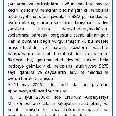
şərtlərdə və prinsiplərə uyğun şəkildə həyata
keçirilməlidir. O həmçinin bildirmişdir ki, həbsxana
müdiriyyəti hələ, bu qaydaların 88/2 p) maddəsinə
uyğun olaraq, maraqlı şəxslərin danışmaq istədiyi
şəxslərin türkcə danışıb-danışmadığının
yoxlanması barədəki sorğusuna cavab almamışdır.
Hakim bununla bağlı vurğulamışdır ki, bu məsələ
araşdırılmalıdır və maraqlı şəxslərin vəsatəti
həbsxananın ümumi təcrübəsi idi və hakimin
fikrincə, bu, qanuna zidd deyildi. Hakim belə
nəticəyə gəlmişdir ki, həbsxana müdiriyyəti 5275
saylı qanuna və qaydaların 88/2 p) maddəsinə
uyğun hərəkət etmişdir.
9. 11 may 2006-cı ildə, ərizəçilər bu qərardan
appelaysiya şikayəti vermişlər.
10. 12 iyul 2006-cı ildə Erzurum Appelyasiya
Məhkəməsi ərizəçilərin şikayətini rədd etmiş və
hesab etmişdir ki, cəza hakiminin qərarı nə
prosedura, nə də qanunlara zidd deyildir.