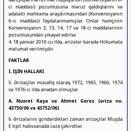
ci maddəsi) pozuntusuna məruz qaldıqlarını və
ədalətli məhkəmə araşdırmasından (Konvensiyanın
6-cı maddəsi) faydalanmamışlar. Onlar həmçinin
Konvensiyanın 3, 13, 14, 17 və 18-ci maddələrinin
pozuntusundan şikayət edirlər.
4. 18 yanvar 2010-cu ildə, ərizələr barədə Hökumətə
məlumat verilmişdir.
FAKTLAR
I. İŞİN HALLARI
5. Ərizəçilər müvafiq olaraq 1972, 1965, 1966, 1974
və 1976-cı ildə anadan olmuşlar.
A. Nusret Kaya və Ahmet Gerez (ərizə no.
43750/06 və 43752/06)
6. Ərizələrini göndərdikləri zaman ərizəçilər Muşda
E tipli həbsxanada cəza çəkirdilər.