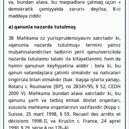
və, bundan əlavə, bu məqsədlərə çatmaq üçün «
demokratik çəmiyyətdə zəruri» deyilsə, 8-ci
maddəyə ziddir.
a) qanunla nəzərdə tutulmuş
38. Məhkəmə öz yurisprudensiyasını xatırladır ki,
«qanunla nəzərdə tutulmuş» termini yalnız
mübahisələndirilən tədbirin yerli qanunvericikdə
nəzərdə tutulamsı tələbi ilə kifayətlənmir, həm də
həmin qanunun keyfiyyətinə aiddir : belə ki, bu
qanun vətəndaşlara çatımlı olmalıdır və nəticələri
öngörülə bilən olmalıdır (bax : başqa işlərlə yanaşı,
Rotaru c. Roumanie [BP], no 28341/95, § 52, CEDH
2000 V). Məhkəmə bundan əlavə xatırladır ki, bu
qanunu şərh və tətbiq etmək dövlət orqanları,
xüsusilə məhkəmə orqanlarının vəzifəsidir (Kopp c.
Suisse, 25 mart 1998, § 59, Recueil des arrêts et
décisions 1998-II, və Kruslin c. France, 24 aprel
1990, § 29, série A no 176-A).