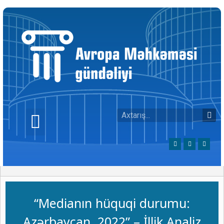
“Medianın hüquqi durumu:
Azərbaycan, 2022” – İllik Analiz