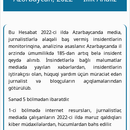
Bu Hesabat 2022-ci ildə Azərbaycanda media,
jurnalistlərlə əlaqəli baş vermiş insidentlərin
monitorinqinə, analizinə əsaslanır. Azərbaycanda il
ərzində ümumilikdə 185-dən artıq belə insident
qeydə alınıb. İnsindetlərlə bağlı məlumatlar
mediada yayılan xəbərlərdən, insidentlərin
iştirakçısı olan, hüquqi yardım üçün müraciət edən
jurnalist və bloqçuların açıqlamalarından
götürülüb.
Sənəd 5 bölmədən ibarətdir.
1-ci bölmədə internet resursları, jurnalistlər,
mediada çalışanların 2022-ci ildə məruz qaldıqları
kiber müdaxilələrdən, hücumlardan bəhs edilir.