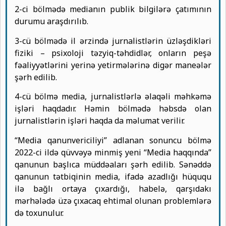
2-ci bölmədə medianın publik bilgilərə çatımının
durumu araşdırılıb.
3-cü bölmədə il ərzində jurnalistlərin üzləşdikləri
fiziki – psixoloji təzyiq-təhdidlər, onların peşə
fəaliyyətlərini yerinə yetirmələrinə digər maneələr
şərh edilib.
4-cü bölmə media, jurnalistlərlə əlaqəli məhkəmə
işləri haqdadır. Həmin bölmədə həbsdə olan
jurnalistlərin işləri haqda da məlumat verilir.
“Media qanunvericiliyi” adlanan sonuncu bölmə
2022-ci ildə qüvvəyə minmiş yeni “Media haqqında”
qanunun başlıca müddəaları şərh edilib. Sənəddə
qanunun tətbiqinin media, ifadə azadlığı hüququ
ilə bağlı ortaya çıxardığı, habelə, qarşıdakı
mərhələdə üzə çıxacaq ehtimal olunan problemlərə
də toxunulur.