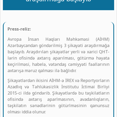
Press-reliz:
Avropa İnsan Haqları Məhkəməsi (AİHM)
Azərbaycandan göndərilmiş 3 şikayəti araşdırmağa
başlayıb. Araşdırılan şikayətlər yerli və xarici QHT-
lərin ofisində axtarış aparılması, götürmə həyata
keçirilməsi, habelə, vətəndaş cəmiyyəti fəallarının
axtarışa məruz qalması ilə bağlıdır.
Şikayətlərdən ikisini AİHM-ə İREX və Reportyorların
Azadlıq və Təhlükəsizlik İnstitutu İctimai Birliyi
2015-ci ildə göndərib. Şikayətlərdə bu təşkilatların
ofisində axtarış aparlmasının, avadanlıqların,
təşkilatın sənədlərinin götürlməsinin qanunsuz
olması iddia olunur.