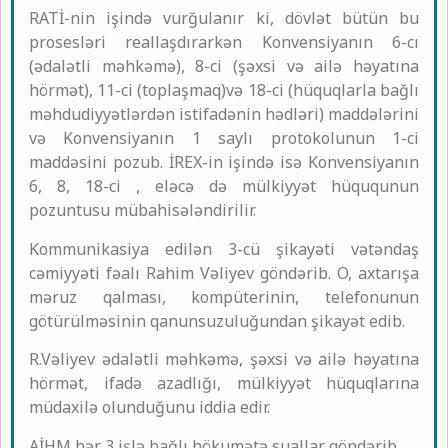
RATİ-nin işində vurğulanır ki, dövlət bütün bu
prosesləri reallaşdırarkən Konvensiyanın 6-cı
(ədalətli məhkəmə), 8-ci (şəxsi və ailə həyatına
hörmət), 11-ci (toplaşmaq)və 18-ci (hüquqlarla bağlı
məhdudiyyətlərdən istifadənin hədləri) maddələrini
və Konvensiyanın 1 saylı protokolunun 1-ci
maddəsini pozub. İREX-in işində isə Konvensiyanın
6, 8, 18-ci , eləcə də mülkiyyət hüququnun
pozuntusu mübahisələndirilir.
Kommunikasiya edilən 3-cü şikayəti vətəndaş
cəmiyyəti fəalı Rahim Vəliyev göndərib. O, axtarışa
məruz qalması, kompüterinin, telefonunun
götürülməsinin qanunsuzuluğundan şikayət edib.
R.Vəliyev ədalətli məhkəmə, şəxsi və ailə həyatına
hörmət, ifadə azadlığı, mülkiyyət hüquqlarına
müdaxilə olunduğunu iddia edir.
AİHM hər 3 işlə bağlı hökumətə suallar göndərib.