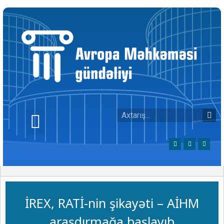
İREX, RATİ-nin şikayəti – AİHM
araşdırmağa başlayıb