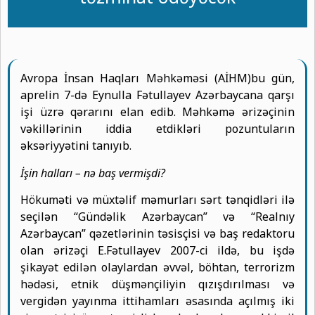
Avropa İnsan Haqları Məhkəməsi (AİHM)bu gün,
aprelin 7-də Eynulla Fətullayev Azərbaycana qarşı
işi üzrə qərarını elan edib. Məhkəmə ərizəçinin
vəkillərinin iddia etdikləri pozuntuların
əksəriyyətini tanıyıb.
İşin halları – nə baş vermişdi?
Hökuməti və müxtəlif məmurları sərt tənqidləri ilə
seçilən “Gündəlik Azərbaycan” və “Realnıy
Azərbaycan” qəzetlərinin təsisçisi və baş redaktoru
olan ərizəçi E.Fətullayev 2007-ci ildə, bu işdə
şikayət edilən olaylardan əvvəl, böhtan, terrorizm
hədəsi, etnik düşmənçiliyin qızışdırılması və
vergidən yayınma ittihamları əsasında açılmış iki