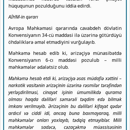
hüququnun pozulduğunu iddia edirdi.
AİHM-in qərarı
Avropa Məhkəməsi qərarında cavabdeh dövlətin
Konvensiyanın 34-cü maddəsi ilə üzərinə götürdüyü
öhdəliklərə əməl etmədiyini vurğulayıb.
Məhkəmə hesab edib ki, ərizəçiyə münasibətdə
Konvensiyanın 6-cı maddəsi pozulub – milli
məhkəmələr ədalətsiz olub.
Məhkəmə hesab etdi ki, ərizəçiyə əsas müdafiə xəttini –
narkotik vasitənin ərizəçinin üzərinə rəsmilər tərəfindən
yerləşdirilməsi, cinayət işinin ümumilikdə qurama
olması haqda dəlilləri səmərəli təqdim edə bilmək
imkanı verilməyib. Ərizəçinin bu dəlilləri kifayət qədər
ardıcıl və ciddi idi, ancaq buna baxmayaraq, milli
məhkəmələr onları yoxlayıb, tədqiq etməyiblər. Milli
məhkəmələr sadəcə, cəzaçəkmə müəssisəsinin