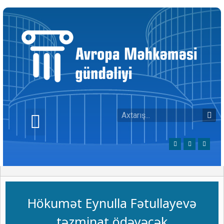
Hökumət Eynulla Fətullayevə
təzminat ödəyəcək