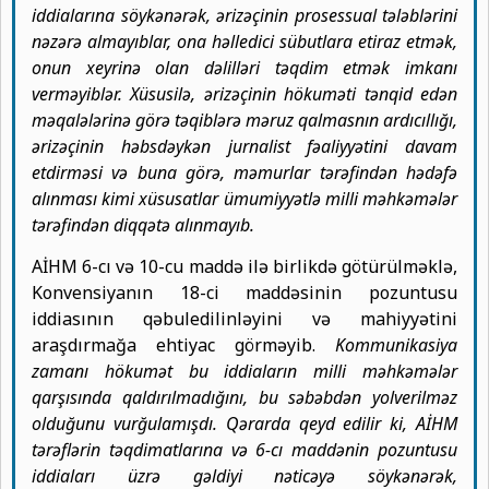
iddialarına söykənərək, ərizəçinin prosessual tələblərini
nəzərə almayıblar, ona həlledici sübutlara etiraz etmək,
onun xeyrinə olan dəlilləri təqdim etmək imkanı
verməyiblər. Xüsusilə, ərizəçinin hökuməti tənqid edən
məqalələrinə görə təqiblərə məruz qalmasnın ardıcıllığı,
ərizəçinin həbsdəykən jurnalist fəaliyyətini davam
etdirməsi və buna görə, məmurlar tərəfindən hədəfə
alınması kimi xüsusatlar ümumiyyətlə milli məhkəmələr
tərəfindən diqqətə alınmayıb.
AİHM 6-cı və 10-cu maddə ilə birlikdə götürülməklə,
Konvensiyanın 18-ci maddəsinin pozuntusu
iddiasının qəbuledilinləyini və mahiyyətini
araşdırmağa ehtiyac görməyib.
Kommunikasiya
zamanı hökumət bu iddiaların milli məhkəmələr
qarşısında qaldırılmadığını, bu səbəbdən yolverilməz
olduğunu vurğulamışdı. Qərarda qeyd edilir ki, AİHM
tərəflərin təqdimatlarına və 6-cı maddənin pozuntusu
iddiaları üzrə gəldiyi nəticəyə söykənərək,