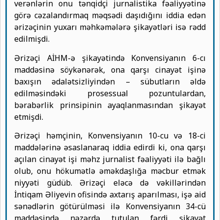
verənlərin onu tənqidçi jurnalistika fəaliyyətinə
görə cəzalandırmaq məqsədi daşıdığını iddia edən
ərizəçinin yuxarı məhkəmələrə şikayətləri isə rədd
edilmişdi.
Ərizəçi AİHM-ə şikayətində Konvensiyanın 6-cı
maddəsinə söykənərək, ona qarşı cinayət işinə
baxışın ədalətsizliyindən – sübutların əldə
edilməsindəki prosessual pozuntulardan,
bərabərlik prinsipinin ayaqlanmasından şikayət
etmişdi.
Ərizəçi həmçinin, Konvensiyanın 10-cu və 18-ci
maddələrinə əsaslanaraq iddia edirdi ki, ona qarşı
açılan cinayət işi məhz jurnalist fəaliyyəti ilə bağlı
olub, onu hökumətlə əməkdaşlığa məcbur etmək
niyyəti güdüb. Ərizəçi eləcə də vəkillərindən
İntiqam Əliyevin ofisində axtarış aparılması, işə aid
sənədlərin götürülməsi ilə Konvensiyanın 34-cü
maddəsində nəzərdə tutulan fərdi şikayət