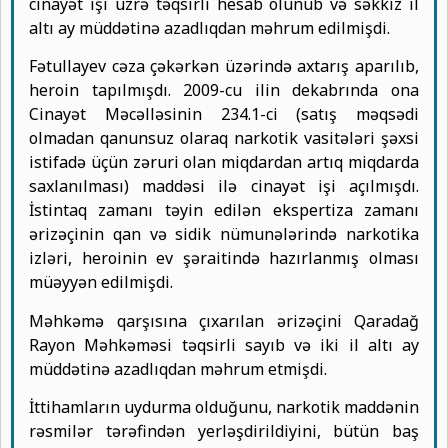
cinayət işi üzrə təqsirli hesab olunub və səkkiz il
altı ay müddətinə azadlıqdan məhrum edilmişdi.
Fətullayev cəza çəkərkən üzərində axtarış aparılıb,
heroin tapılmışdı. 2009-cu ilin dekabrında ona
Cinayət Məcəlləsinin 234.1-ci (satış məqsədi
olmadan qanunsuz olaraq narkotik vasitələri şəxsi
istifadə üçün zəruri olan miqdardan artıq miqdarda
saxlanılması) maddəsi ilə cinayət işi açılmışdı.
İstintaq zamanı təyin edilən ekspertiza zamanı
ərizəçinin qan və sidik nümunələrində narkotika
izləri, heroinin ev şəraitində hazırlanmış olması
müəyyən edilmişdi.
Məhkəmə qarşısına çıxarılan ərizəçini Qaradağ
Rayon Məhkəməsi təqsirli sayıb və iki il altı ay
müddətinə azadlıqdan məhrum etmişdi.
İttihamların uydurma olduğunu, narkotik maddənin
rəsmilər tərəfindən yerləşdirildiyini, bütün baş