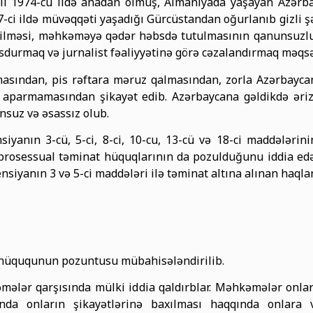
rlı 1974-cü ildə anadan olmuş, Almaniyada yaşayan Azərba
7-ci ildə müvəqqəti yaşadığı Gürcüstandan oğurlanıb gizli ş
məsi, məhkəməyə qədər həbsdə tutulmasının qanunsuzluğu i
sdurmaq və jurnalist fəaliyyətinə görə cəzalandırmaq məqsə
masından, pis rəftara məruz qalmasından, zorla Azərbayca
 aparmamasından şikayət edib. Azərbaycana gəldikdə əriz
suz və əsassız olub.
yanın 3-cü, 5-ci, 8-ci, 10-cu, 13-cü və 18-ci maddələrin
 prosessual təminat hüquqlarının da pozulduğunu iddia edən
iyanın 3 və 5-ci maddələri ilə təminat altına alınan haqlar
 hüququnun pozuntusu mübahisələndirilib.
əmələr qarşısında mülki iddia qaldırblar. Məhkəmələr onları
rında onların şikayətlərinə baxılması haqqında onlara