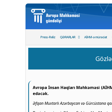
Press-Reliz
QƏRARLAR
AİHM-ə müraciət
Gözlə
Avropa İnsan Haqları Məhkəməsi (AİHM)
edəcək.
Əfqan Muxtarlı Azərbaycan və Gürcüstana qa