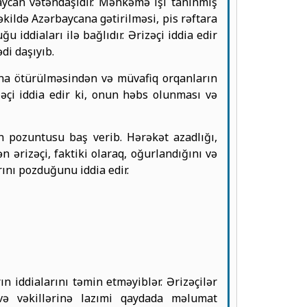
ycan vətəndaşıdır. Məhkəmə işi tanınmış
əkildə Azərbaycana gətirilməsi, pis rəftara
ddiaları ilə bağlıdır. Ərizəçi iddia edir
di daşıyıb.
na ötürülməsindən və müvafiq orqanların
əçi iddia edir ki, onun həbs olunması və
in pozuntusu baş verib. Hərəkət azadlığı,
 ərizəçi, faktiki olaraq, oğurlandığını və
ını pozduğunu iddia edir.
n iddialarını təmin etməyiblər. Ərizəçilər
 və vəkillərinə lazımi qaydada məlumat