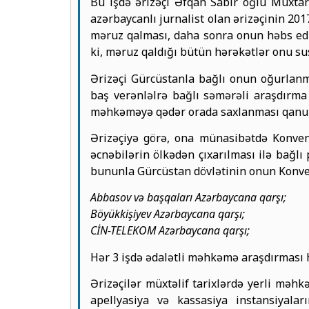
Bu işdə ərizəçi Əfqan Sabir oğlu Muxta
azərbaycanlı jurnalist olan ərizəçinin 201
məruz qalması, daha sonra onun həbs edil
ki, məruz qaldığı bütün hərəkətlər onu su
Ərizəçi Gürcüstanla bağlı onun oğurlan
baş verənləlrə bağlı səmərəli araşdırma
məhkəməyə qədər orada saxlanması qanun
Ərizəçiyə görə, ona münasibətdə Konvensi
əcnəbilərin ölkədən çıxarılması ilə bağlı
bununla Gürcüstan dövlətinin onun Konvens
Abbasov və başqaları Azərbaycana qarşı;
Böyükkişiyev Azərbaycana qarşı;
CİN-TELEKOM Azərbaycana qarşı;
Hər 3 işdə ədalətli məhkəmə araşdırması
Ərizəçilər müxtəlif tarixlərdə yerli məhk
apellyasiya və kassasiya instansiyala