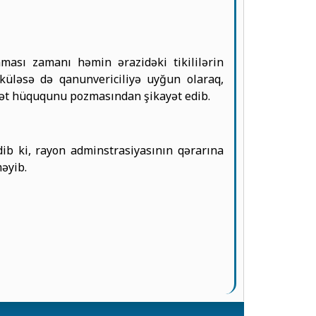
ası zamanı həmin ərazidəki tikililərin
küləsə də qanunvericiliyə uyğun olaraq,
mət hüququnu pozmasından şikayət edib.
edib ki, rayon adminstrasiyasının qərarına
əyib.