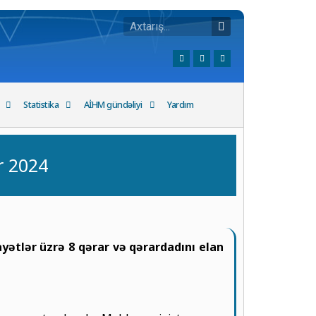
Statistika
AİHM gündəliyi
Yardım
r 2024
ətlər üzrə 8 qərar və qərardadını elan