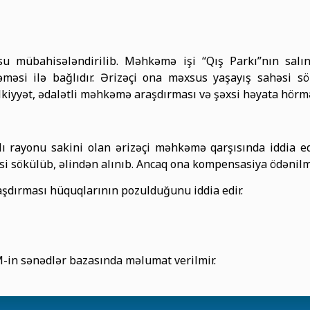
 mübahisələndirilib. Məhkəmə işi “Qış Parkı”nın salınm
məsi ilə bağlıdır. Ərizəçi ona məxsus yaşayış sahəsi sö
iyyət, ədalətli məhkəmə araşdırması və şəxsi həyata hör
atlı rayonu sakini olan ərizəçi məhkəmə qarşısında iddia 
si sökülüb, əlindən alınıb. Ancaq ona kompensasiya ödənilm
aşdırması hüquqlarının pozulduğunu iddia edir.
-in sənədlər bazasında məlumat verilmir.