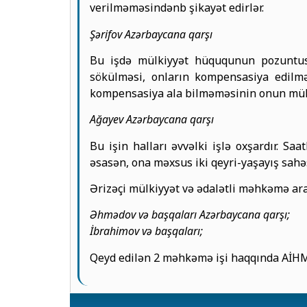
verilməməsindənb şikayət edirlər.
Şərifov Azərbaycana qarşı
Bu işdə mülkiyyət hüququnun pozuntusu
sökülməsi, onların kompensasiya edilmə
kompensasiya ala bilməməsinin onun mülk
Ağayev Azərbaycana qarşı
Bu işin halları əvvəlki işlə oxşardır. Sa
əsasən, ona məxsus iki qeyri-yaşayış sahə
Ərizəçi mülkiyyət və ədalətli məhkəmə ar
Əhmədov və başqaları Azərbaycana qarşı;
İbrahimov və başqaları;
Qeyd edilən 2 məhkəmə işi haqqında AİHM