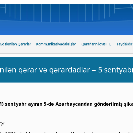
Gözlənilən Qərarlar
Kommunikasiyadakı işlər
Qərarların icrası
Faydalıdır
nilən qərar və qərardadlar – 5 sentyab
 sentyabr ayının 5-də Azərbaycandan göndərilmiş şikay
rşı