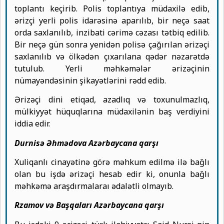
toplantı keçirib. Polis toplantıya müdaxilə edib,
ərizçi yerli polis idarəsinə aparılıb, bir neçə saat
orda saxlanılıb, inzibati cərimə cəzası tətbiq edilib.
Bir neçə gün sonra yenidən polisə çağırılan ərizəçi
saxlanılıb və ölkədən çıxarılana qədər nəzarətdə
tutulub. Yerli məhkəmələr ərizəçinin
nümayəndəsinin şikayətlərini rədd edib.
Ərizəçi dini etiqad, azadlıq və toxunulmazlıq,
mülkiyyət hüquqlarına müdaxilənin baş verdiyini
iddia edir.
Durnisə Əhmədova Azərbaycana qarşı
Xuliqanlı cinayətinə görə məhkum edilmə ilə bağlı
olan bu işdə ərizəçi hesab edir ki, onunla bağlı
məhkəmə araşdırmalaraı ədalətli olmayıb.
Rzamov və Başqaları Azərbaycana qarşı