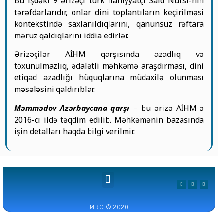
Bu işdəki 9 ərizəçi türk ilahiyyatçı Said Nursi-nin
tərəfdarlarıdır, onlar dini toplantıların keçirilməsi
kontekstində saxlanıldıqlarını, qanunsuz rəftara
məruz qaldıqlarını iddia edirlər.
Ərizəçilər AİHM qarşısında azadlıq və
toxunulmazlıq, ədalətli məhkəmə araşdırması, dini
etiqad azadlığı hüquqlarına müdaxilə olunması
məsələsini qaldırıblar.
Məmmədov Azərbaycana qarşı
– bu ərizə AİHM-ə
2016-cı ildə təqdim edilib. Məhkəmənin bazasında
işin detalları haqda bilgi verilmir.
MRG © 2020