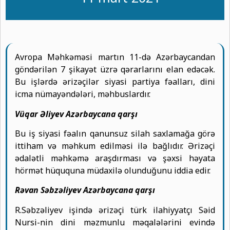
Avropa Məhkəməsi martın 11-də Azərbaycandan
göndərilən 7 şikayət üzrə qərarlarını elan edəcək.
Bu işlərdə ərizəçilər siyasi partiya fəalları, dini
icma nümayəndələri, məhbuslardır.
Vüqar Əliyev Azərbaycana qarşı
Bu iş siyasi fəalın qanunsuz silah saxlamağa görə
ittiham və məhkum edilməsi ilə bağlıdır. Ərizəçi
ədalətli məhkəmə araşdırması və şəxsi həyata
hörmət hüququna müdaxilə olunduğunu iddia edir.
Rəvan Səbzəliyev Azərbaycana qarşı
R.Səbzəliyev işində ərizəçi türk ilahiyyatçı Səid
Nursi-nin dini məzmunlu məqalələrini evində