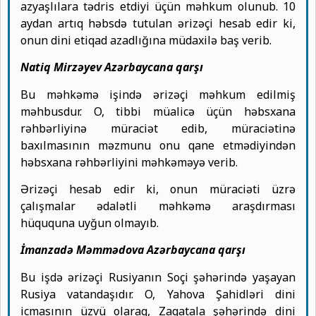
azyaşlılara tədris etdiyi üçün məhkum olunub. 10
aydan artıq həbsdə tutulan ərizəçi hesab edir ki,
onun dini etiqad azadlığına müdaxilə baş verib.
Natiq Mirzəyev Azərbaycana qarşı
Bu məhkəmə işində ərizəçi məhkum edilmiş
məhbusdur. O, tibbi müalicə üçün həbsxana
rəhbərliyinə müraciət edib, müraciətinə
baxılmasının məzmunu onu qane etmədiyindən
həbsxana rəhbərliyini məhkəməyə verib.
Ərizəçi hesab edir ki, onun müraciəti üzrə
çalışmalar ədalətli məhkəmə araşdırması
hüququna uyğun olmayıb.
İmanzadə Məmmədova Azərbaycana qarşı
Bu işdə ərizəçi Rusiyanın Soçi şəhərində yaşayan
Rusiya vatandaşıdır. O, Yahova Şahidləri dini
icmasının üzvü olaraq, Zaqatala şəhərində dini