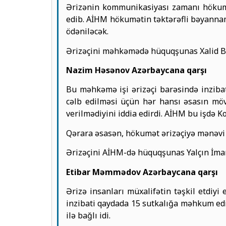
Ərizənin kommunikasiyası zamanı hökumət
edib. AİHM hökumətin təktərəfli bəyannam
ödəniləcək.
Ərizəçini məhkəmədə hüquqşunas Xalid Ba
Nazim Həsənov Azərbaycana qarşı
Bu məhkəmə işi ərizəçi barəsində inzibati
cəlb edilməsi üçün hər hansı əsasın möv
verilmədiyini iddia edirdi. AİHM bu işdə 
Qərara əsasən, hökumət ərizəçiyə mənəvi z
Ərizəçini AİHM-də hüquqşunas Yalçın İman
Etibar Məmmədov Azərbaycana qarşı
Ərizə insanları müxalifətin təşkil etdiyi
inzibati qaydada 15 sutkalığa məhkum edi
ilə bağlı idi.