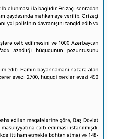
lb olunması ilə bağlıdır. Ərizəçi sonradan
iham qaydasında məhkəməyə verilib. Ərizəçi
ı yol polisinin davranışını tənqid edib və
işlərə cəlb edilməsini və 1000 Azərbaycan
ifadə azadlığı hüququnun pozuntusunu
qdim edib. Həmin bəyannaməni nəzərə alan
ərər əvəzi 2700, hüquqi xərclər əvəzi 450
 bəhs edilən məqalələrinə görə, Baş Dövlət
məsuliyyətinə cəlb edilməsi istənilmişdi.
məkdə ittiham etməklə böhtan atma) və 148-