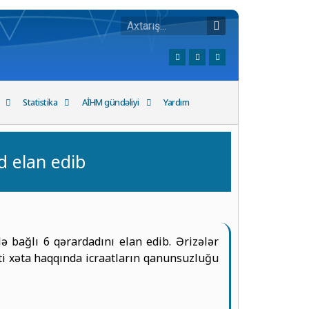
Statistika
AİHM gündəliyi
Yardım
 elan edib
 bağlı 6 qərardadını elan edib. Ərizələr
ti xəta haqqında icraatların qanunsuzluğu