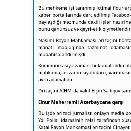
Bu məhkəmə işi tanınmış ictimai fiqurlard
xəbər portallarında dərc edilmiş Facebook
paylaşdığı məzmunda daxili işlər nazirinə
bunu qanunsuz və qeyri-etik qiymətləndir
Nəsimi Rayon Məhkəməsi ərizəçini böhtan 
manatı məbləğində təzminat ödəməsin
mübahisələndirmişdi.
Kommunikasiya zamanı hökumət iddia olun
məhkəmə, ərizənin siyahıdan çıxarılmasın
avro ədəməlidir.
Ərizəçini AİHM-də vəkil Elçin Sadıqov təms
Elnur Məhərrəmli Azərbaycana qarşı
Bu işdə ərizəçi jurnalist, onlayn media p
Yol Polisi İdarəsinin rəisi tərəfindən x
Xətai Rayon Məhkəməsi ərizəçini Cinayət M