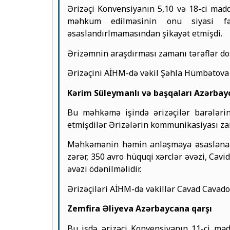
Ərizəçi Konvensiyanın 5,10 və 18-ci ma
məhkum edilməsinin onu siyasi fəa
əsaslandırlmamasından şikayət etmişdi.
Ərizəmnin araşdırması zamanı tərəflər dos
Ərizəçini AİHM-də vəkil Şəhla Hümbətova 
Kərim Süleymanlı və başqaları Azərbay
Bu məhkəmə işində ərizəçilər barələrin
etmişdilər. Ərizələrin kommunikasiyası zam
Məhkəmənin həmin anlaşmaya əsaslanan q
zərər, 350 avro hüquqi xərclər əvəzi, Ca
əvəzi ödənilməlidir.
Ərizəçiləri AİHM-də vəkillər Cavad Cavado
Zemfira Əliyeva Azərbaycana qarşı
Bu işdə ərizəçi Konvensiyanın 11-ci ma