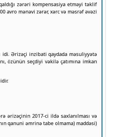
aldığı zərəri kompensasiya etməyi təklif
0 avro mənəvi zərər, xərc və məsrəf əvəzi
 idi. Ərizəçi inzibati qaydada məsuliyyətə
nı, özünün seçdiyi vəkilə çatımına imkan
dir.
rə ərizəçinin 2017-ci ildə saxlanılması və
şının qanuni əmrinə tabe olmama) maddəsi)