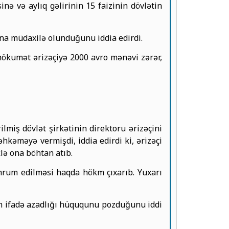
inə və aylıq gəlirinin 15 faizinin dövlətin
una müdaxilə olunduğunu iddia edirdi.
hökumət ərizəçiyə 2000 avro mənəvi zərər,
lmiş dövlət şirkətinin direktoru ərizəçini
hkəməyə vermişdi, iddia edirdi ki, ərizəçi
lə ona böhtan atıb.
hrum edilməsi haqda hökm çıxarıb. Yuxarı
n ifadə azadlığı hüququnu pozduğunu iddi