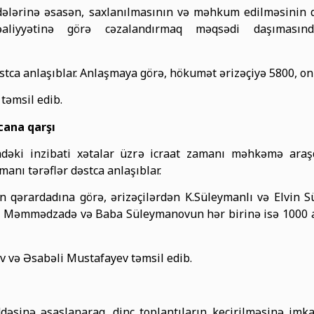
ddələrinə əsasən, saxlanılmasının və məhkum edilməsinin 
liyyətinə görə cəzalandırmaq məqsədi daşımasında
tca anlaşıblar. Anlaşmaya görə, hökumət ərizəçiyə 5800, onu
təmsil edib.
cana qarşı
dəki inzibati xətalar üzrə icraat zamanı məhkəmə araş
anı tərəflər dəstca anlaşıblar.
ərardadına görə, ərizəçilərdən K.Süleymanlı və Elvin 
vid Məmmədzadə və Baba Süleymanovun hər birinə isə 1000 a
v və Əsabəli Mustafayev təmsil edib.
ddəsinə əsaslanaraq, dinc toplantıların keçirilməsinə im