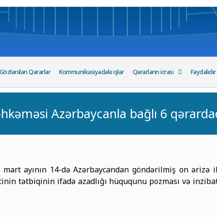
Gözlənilən Qərarlar
Kommunikasiyadakı işlər
Qərarların icrası
Faydalıdır
hkəməsi Azərbaycanla bağlı 6 qərardad
art ayının 14-də Azərbaycandan göndərilmiş on ərizə ilə
tinin tətbiqinin ifadə azadlığı hüququnu pozması və inziba