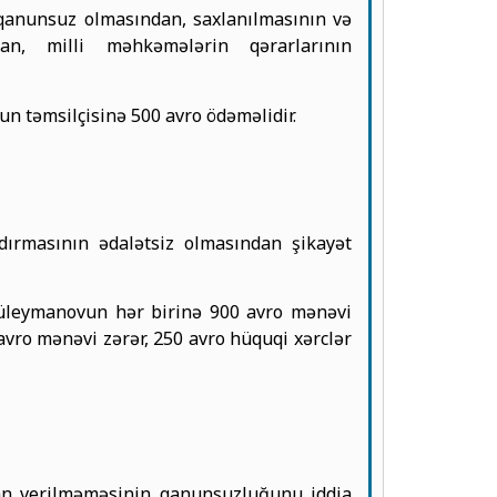
qanunsuz olmasından, saxlanılmasının və
n, milli məhkəmələrin qərarlarının
n təmsilçisinə 500 avro ödəməlidir.
dırmasının ədalətsiz olmasından şikayət
Süleymanovun hər birinə 900 avro mənəvi
vro mənəvi zərər, 250 avro hüquqi xərclər
kan verilməməsinin qanunsuzluğunu iddia