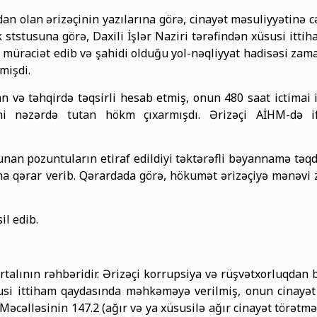
an olan ərizəçinin yazılarına görə, cinayət məsuliyyətinə cə
 ststusuna görə, Daxili İşlər Naziri tərəfindən xüsusi itt
 müraciət edib və şahidi olduğu yol-nəqliyyat hadisəsi zaman
mişdi.
və təhqirdə təqsirli hesab etmiş, onun 480 saat ictimai 
i nəzərdə tutan hökm çıxarmışdı. Ərizəçi AİHM-də 
an pozuntuların etiraf edildiyi təktərəfli bəyannamə tə
a qərar verib. Qərardada görə, hökumət ərizəçiyə mənəvi z
il edib.
ortalının rəhbəridir. Ərizəçi korrupsiya və rüşvətxorluqdan
üsusi ittiham qaydasında məhkəməyə verilmiş, onun cinayət 
əcəlləsinin 147.2 (ağır və ya xüsusilə ağır cinayət törət