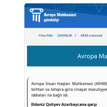
Press-Reliz
QƏRARLAR
AİHM-ə müraciət
Avropa Mə
Avropa İnsan Haqları Məhkəməsi (AİHM) m
böhtan və təhqirə görə cinayət məsuliyyə
iddiaları ilə bağlı idi.
Eldəniz Quliyev Azərbaycana qarşı