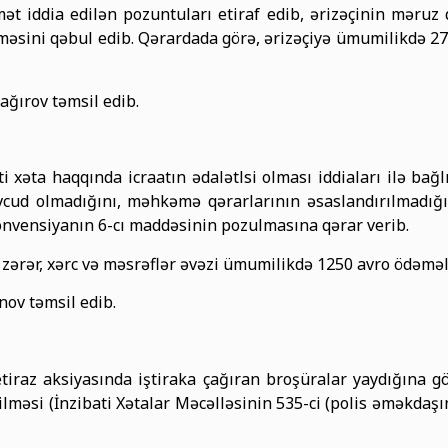
 iddia edilən pozuntuları etiraf edib, ərizəçinin məruz q
əsini qəbul edib. Qərardada görə, ərizəçiyə ümumilikdə 270
ğırov təmsil edib.
 xəta haqqında icraatın ədalətlsi olması iddiaları ilə bağlı
cud olmadığını, məhkəmə qərarlarının əsaslandırılmadığı
Konvensiyanın 6-cı maddəsinin pozulmasına qərar verib.
ərər, xərc və məsrəflər əvəzi ümumilikdə 1250 avro ödəməli
ov təmsil edib.
 etiraz aksiyasında iştiraka çağıran broşüralar yaydığına gö
lməsi (İnzibati Xətalar Məcəlləsinin 535-ci (polis əməkda