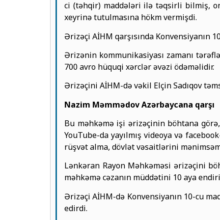
ci (təhqir) maddələri ilə təqsirli bilmiş,
xeyrinə tutulmasına hökm vermişdi.
Ərizəçi AİHM qarşısında Konvensiyanın 10
Ərizənin kommunikasiyası zamanı tərəflər
700 avro hüquqi xərclər əvəzi ödəməlidir.
Ərizəçini AİHM-də vəkil Elçin Sadıqov təms
Nazim Məmmədov Azərbaycana qarşı
Bu məhkəmə işi ərizəçinin böhtana görə, c
YouTube-da yayılmış videoya və facebook-d
rüşvət alma, dövlət vəsaitlərini mənimsəm
Lənkəran Rayon Məhkəməsi ərizəçini böht
məhkəmə cəzanın müddətini 10 aya endiri
Ərizəçi AİHM-də Konvensiyanın 10-cu mad
edirdi.