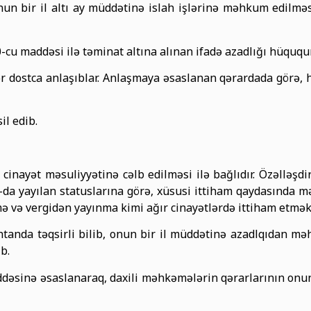
 onun bir il altı ay müddətinə islah işlərinə məhkum edilməs
-cu maddəsi ilə təminat altına alınan ifadə azadlığı hüquq
 dostca anlaşıblar. Anlaşmaya əsaslanan qərardada görə, 
il edib.
inayət məsuliyyətinə cəlb edilməsi ilə bağlıdır. Özəlləşdiri
a yayılan statuslarına görə, xüsusi ittiham qaydasında mə
ə və vergidən yayınma kimi ağır cinayətlərdə ittiham etmək
anda təqsirli bilib, onun bir il müddətinə azadlqıdan mə
b.
dəsinə əsaslanaraq, daxili məhkəmələrin qərarlarının onu