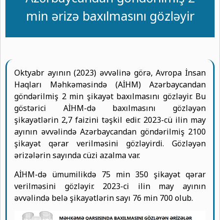
min ərizə baxılmasını gözləyir
Oktyabr ayının (2023) əvvəlinə görə, Avropa İnsan
Haqları Məhkəməsində (AİHM) Azərbaycandan
göndərilmiş 2 min şikayət baxılmasını gözləyir. Bu
göstərici AİHM-də baxılmasını gözləyən
şikayətlərin 2,7 faizini təşkil edir. 2023-cü ilin may
ayının əvvəlində Azərbaycandan göndərilmiş 2100
şikayət qərar verilməsini gözləyirdi. Gözləyən
ərizələrin sayında cüzi azalma var.
AİHM-də ümumilikdə 75 min 350 şikayət qərar
verilməsini gözləyir. 2023-ci ilin may ayının
əvvəlində belə şikayətlərin sayı 76 min 700 olub.