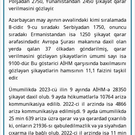
Polşadan 2750, Yunanıstandan 2450 şikayət qərar
verilməsini gözləyir.
Azərbaycan may ayının əvvəlindəki kimi sıralamada
8-cidir. 9-cu sıradakı Serbiyadan 1750, onuncu
sıradakı Ermənistandan isə 1250 şikayət qərar
ərəfəsindədir. Avropa Şurası məkanına daxil olan
yerdə qalan 37 ölkədən göndərilmiş, qərar
verilməsini gözləyən şikayətlərin ümumi sayı isə
9100-dür. Bu göstərici AİHM qarşısında baxılmasını
gözləyən şikayətlərin hamısının 11,1 faizini təşkil
edir.
Ümumilikdə 2023-cü ilin 9 ayında AİHM-ə 28350
şikayət daxil olub. 9 ayda hökumətlərlə 10764 ərizə
kommunikasiya edilib. 2022-ci il ərzində isə 4866
ərizə kommunikasiya edilmişdi. 9 ayda ümumilikdə
25 min 639 ərizə üzrə qərar və ya qərardad çıxarılıb
ki, onların 21936-sı qəbuledilməzlik və ya siyahıdan
çıxarma ilə bağlı olub. 2022-ci il ərzində isə 11 min