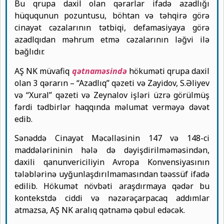
Bu qrupa daxil olan qərarlar ifadə azadlığı
hüququnun pozuntusu, böhtan və təhqirə görə
cinayət cəzalarının tətbiqi, defamasiyaya görə
azadlqıdan məhrum etmə cəzalarının ləğvi ilə
bağlıdır.
AŞ NK müvafiq
qətnaməsində
hökuməti qrupa daxil
olan 3 qərarın – “Azadlıq” qəzeti və Zayidov, S.Əliyev
və “Xural” qəzeti və Zeynalov işləri üzrə görülmüş
fərdi tədbirlər haqqında məlumat verməyə dəvət
edib.
Sənəddə Cinayət Məcəlləsinin 147 və 148-ci
maddələrininin hələ də dəyişdirilməməsindən,
daxili qanunvericiliyin Avropa Konvensiyasının
tələblərinə uyğunlaşdırılmamasından təəssüf ifadə
edilib. Hökumət növbəti araşdırmaya qədər bu
kontekstdə ciddi və nəzərəçarpacaq addımlar
atmazsa, AŞ NK aralıq qətnamə qəbul edəcək.