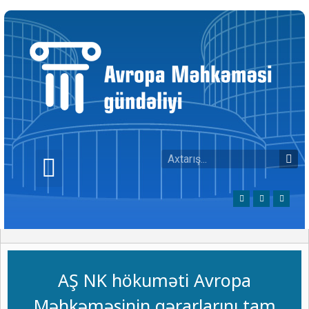
AŞ NK hökuməti Avropa
Məhkəməsinin qərarlarını tam