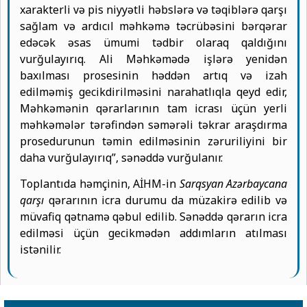
xarakterli və pis niyyətli həbslərə və təqiblərə qarşı
sağlam və ardıcıl məhkəmə təcrübəsini bərqərar
edəcək əsas ümumi tədbir olaraq qaldığını
vurğulayırıq. Ali Məhkəmədə işlərə yenidən
baxılması prosesinin həddən artıq və izah
edilməmiş gecikdirilməsini narahatlıqla qeyd edir,
Məhkəmənin qərarlarının tam icrası üçün yerli
məhkəmələr tərəfindən səmərəli təkrar araşdırma
prosedurunun təmin edilməsinin zəruriliyini bir
daha vurğulayırıq”, sənəddə vurğulanır.
Toplantıda həmçinin, AİHM-in
Sarqsyan Azərbaycana
qarşı
qərarının icra durumu da müzakirə edilib və
müvafiq qətnamə qəbul edilib. Sənəddə qərarın icra
edilməsi üçün gecikmədən addımların atılması
istənilir.