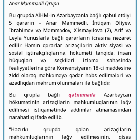
Anar Məmmədli Qrupu
Bu qrupda AİHM-in Azərbaycanla bağlı qəbul etdiyi
5 qərarın – Anar Məmmədli, İntiqam Əliyev,
İbrahimov və Məmmədov, X.İsmayılova (2), Arif və
Leyla Yunuslarla bağlı qərarların icrasına nəzarət
edilir. Həmin qərarlar ərizəçilərin aktiv siyasi və
sosial iştirakçılıqlarına, hökuməti tənqidə, insan
hüquqları və seçkiləri izləmə sahəsində
fəaliyyətlərinə görə Konvensiyanın 18-ci maddəsinə
zidd olaraq məhkəməyə qədər həbs edilmələri və
azadlıqdan məhrum olunmaları ilə bağlıdır.
Bu qrupla bağlı
qətnamədə
Azərbaycan
hökumətinin ərizəçilərin məhkumluqlarının ləğv
edilməsi istiqamətində addımlar atmamasından
narahatlıq ifadə edilib.
“Hazırkı qrupda qalan ərizəçilərin
məhkumluqlarının ləğv edilməsinin, qisas