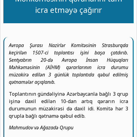
icra etməyə çağırır
Avropa Şurası Nazirlər Komitəsinin Strasburqda
keçirilən 1507-ci toplantısı işini başa çatdırıb.
Sentyabrın 20-də Avropa İnsan Hüquqları
Məhkəməsinin (AİHM) qərarlarının icra durumu
müzakirə edilən 3 günlük toplantıda qəbul edilmiş
qətnamələr açıqlanıb.
Toplantının gündəliyinə Azərbaycanla bağlı 3 qrup
işinə daxil edilən 10-dan artıq qərarın icra
durumunun müzakirəsi də daxil idi. Komitə hər 3
qrupla bağlı qətnamə qəbul edib.
Mahmudov və Ağazadə Qrupu