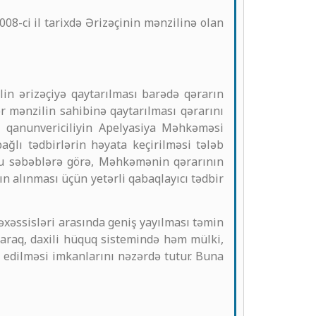
8-ci il tarixdə Ərizəçinin mənzilinə olan
n ərizəçiyə qaytarılması barədə qərarın
r mənzilin sahibinə qaytarılması qərarını
i qanunvericiliyin Apelyasiya Məhkəməsi
ğlı tədbirlərin həyata keçirilməsi tələb
Bu səbəblərə görə, Məhkəmənin qərarının
ın alınması üçün yetərli qabaqlayıcı tədbir
əxəssisləri arasında geniş yayılması təmin
laraq, daxili hüquq sistemində həm mülki,
edilməsi imkanlarını nəzərdə tutur. Buna