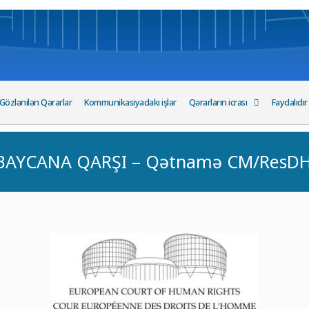
Gözlənilən Qərarlar
Kommunikasiyadakı işlər
Qərarların icrası
Faydalıdır
AYCANA QARŞI – Qətnamə CM/ResDH(2