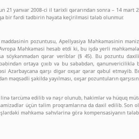
1 yanvar 2008-ci il tarixli qərarından sonra – 14 mart 200
a bir fərdi tədbirin həyata keçirilməsi tələb olunmur.
i maddəsinin pozuntusu, Apellyasiya Məhkəməsinin mənizli
 Avropa Məhkəməsi hesab etdi ki, bu işdə yerli məhkəmələ
sa söykənmədən qərar veriblər (§ 45). Bu pozuntu daxil
əbindən ortaya çıxıb və bu səbəbdən, qanunvericiliklə ba
i Azərbaycana qarşı digər oxşar qərar qəbul etməyib. 
dən məqsədli şəkildə yayılması, oxşar pozuntuların qarşısın
linə tərcümə edilib və nəşr olunub, hakimlər və hüquq müt
namizədlər üçün təlim proqramlarına da daxil edilib. Son o
işlərdəki məhkəmə səhvlərinə görə kompensasiyanın tələb 