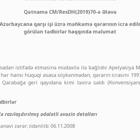
Qətnamə CM/ResDH(2019)70-ə Əlavə
zərbaycana qarşı işi üzrə məhkəmə qərarının icra edi
görülən tədbirlər haqqında məlumat
adan istifadə etməsinə müdaxilə ilə bağlıdır. Apelyasiya M
q hər hansı hüquqi əsasa söykənmədən, qərarın icrasını 199
 Qarabağa geri qayıdana kimi təxirə saldı (Konvensiyan
dbirlər
 razılaşdırılmış ədalətli əvəzin detalları
nəvi zərər; ödənilib: 06.11.2008