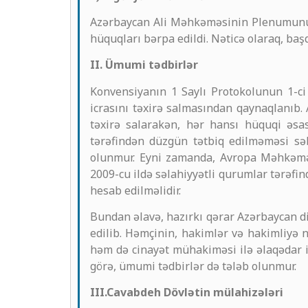
Azərbaycan Ali Məhkəməsinin Plenumunun 2
hüquqları bərpa edildi. Nəticə olaraq, başq
II. Ümumi tədbirlər
Konvensiyanın 1 Saylı Protokolunun 1-c
icrasını təxirə salmasından qaynaqlanıb.
təxirə salarakən, hər hansı hüquqi əsa
tərəfindən düzgün tətbiq edilməməsi səb
olunmur. Eyni zamanda, Avropa Məhkəməs
2009-cu ildə səlahiyyətli qurumlar tərəfin
hesab edilməlidir.
Bundan əlavə, hazırkı qərar Azərbaycan di
edilib. Həmçinin, hakimlər və hakimliyə 
həm də cinayət mühakiməsi ilə əlaqədar 
görə, ümumi tədbirlər də tələb olunmur.
III.Cavabdeh Dövlətin mülahizələri