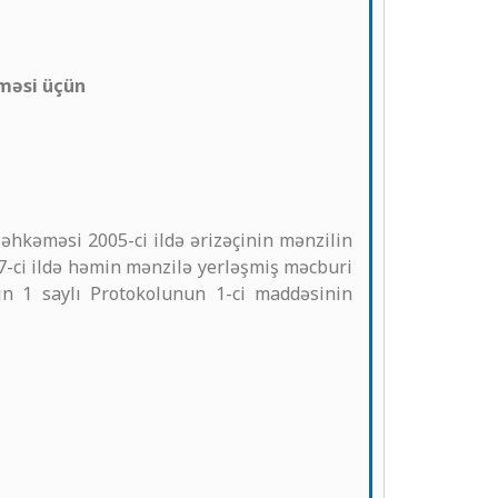
lməsi üçün
əhkəməsi 2005-ci ildə ərizəçinin mənzilin
7-ci ildə həmin mənzilə yerləşmiş məcburi
ın 1 saylı Protokolunun 1-ci maddəsinin