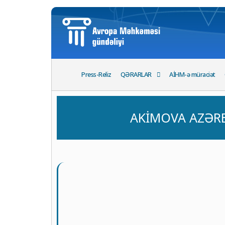
Press-Reliz
QƏRARLAR
AİHM-ə müraciət
AKİMOVA AZƏRB