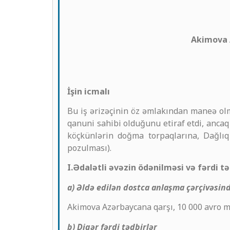
Akimova A
İşin icmalı
Bu iş ərizəçinin öz əmlakından maneə olm
qanuni sahibi olduğunu etiraf etdi, anca
köçkünlərin doğma torpaqlarına, Dağlıq
pozulması).
I.Ədalətli əvəzin ödənilməsi və fərdi tə
a) Əldə edilən dostca anlaşma çərçivəsində
Akimova Azərbaycana qarşı, 10 000 avro mə
b) Digər fərdi tədbirlər