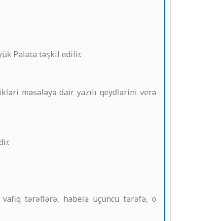
 Palata təşkil edilir.
kləri məsələyə dair yazılı qeydlərini verə
ir.
vafiq tərəflərə, habelə üçüncü tərəfə, o