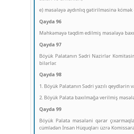
e) məsələyə aydınlıq gətirilməsinə kömək 
Qayda 96
Məhkəməyə təqdim edilmiş məsələyə baxılm
Qayda 97
Böyük Palatanın Sədri Nazirlər Komitəsinə
bilərlər.
Qayda 98
1. Böyük Palatanın Sədri yazılı qeydlərin 
2. Böyük Palata baxılmağa verilmiş məsələy
Qayda 99
Böyük Palata məsələni qərar çıxarmaqla 
cümlədən İnsan Hüquqları üzrə Komissara 