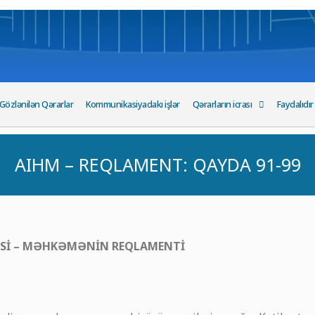
Gözlənilən Qərarlar
Kommunikasiyadakı işlər
Qərarların icrası
Faydalıdır
AIHM – REQLAMENT: QAYDA 91-99
Sİ – MƏHKƏMƏNİN REQLAMENTİ