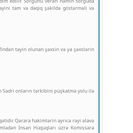
qdim edilir. Sorğunu verən həmin sorğuda
əyini tam və dəqiq şəkildə göstərməli və
indən təyin olunan şəxsin və ya şəxslərin
 Sədri onların tərkibini püşkatma yolu ilə
idir. Qərara hakimlərin ayrıca rəyi əlavə
cümlədən İnsan Hüquqları üzrə Komissara