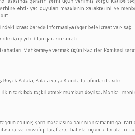
di əsasında qərarın şərhi üçün verilmiş sorğu Katibə tə
şərhinə ehti- yac duyulan məsələnin xarakterini və mənb
dir:
sindəki icraat barədə informasiya (əgər belə icraat var- sa);
ndində qeyd edilən qərarın surəti;
izahatları Məhkəməyə vermək üçün Nazirlər Komitəsi tərəf
ş Böyük Palata, Palata və ya Komitə tərəfindən baxılır.
i ilkin tərkibdə təşkil etmək mümkün deyilsə, Məhkə- mənin
əqdim edilmiş şərh məsələsinə dair Məhkəmənin qə- rarı qət
mitəsinə və müvafiq tərəflərə, habelə üçüncü tərəfə, o 