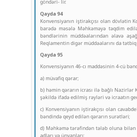
göndəri- lir.
Qayda 94
Konvensiyanın iştirakçısı olan dövlətin 
barədə məsələ Məhkəməyə təqdim edilər
bəndlərinin müddəalarından əlavə aşa
Reqlamentin digər müddəalarını da tətbiq 
Qayda 95
Konvensiyanın 46-cı maddəsinin 4-cü bəndi
a) müvafiq qərar;
b) həmin qərarın icrası ilə bağlı Nazirlər 
şəkildə ifadə edilmiş rəyləri və icraatın g
c) Konvensiyanın iştirakçısı olan cavabde
bəndində qeyd edilən qərarın surətləri;
d) Məhkəmə tərəfindən tələb oluna bilən 
adları və ünvanları;