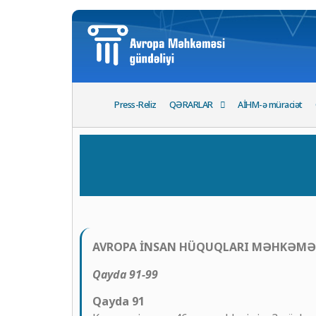
Press-Reliz
QƏRARLAR
AİHM-ə müraciət
AVROPA İNSAN HÜQUQLARI MƏHKƏMƏ
Qayda 91-99
Qayda 91