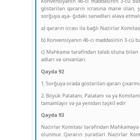
Konvensiyanın 46-cı maddəsinin 3-cü bən
göstərilən qərarın icrasına mane olan, 
sorğuya aşa- ğıdakı sənədləri əlavə etməli
a) qərarın icrası ilə bağlı Nazirlər Komitə
b) Konvensiyanın 46-cı maddəsinin 3-cü bə
c) Məhkəmə tərəfindən tələb oluna bilən 
adları və ünvanları.
Qayda 92
1. Sorğuya orada göstərilən qərarı çıxarmı
2. Böyük Palatanı, Palatanı və ya Komitən
tamamlayır və ya yenidən təşkil edir
Qayda 93
Nazirlər Komitəsi tərəfindən Məhkəməyə t
olunmur. Qərarın surətləri Nazirlər Ko