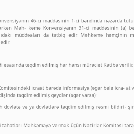
Konvensiyanın 46-cı maddəsinin 1-ci bəndində nəzərdə tutul
kən Məh- kəmə Konvensiyanın 31-ci maddəsinin (a) bən
ğıdakı müddəaları da tətbiq edir. Məhkəmə həmçinin 
edir.
 əsasında təqdim edilmiş hər hansı müraciət Katibə verilir. 
Komitəsindəki icraat barədə informasiya (əgər belə icra- at 
edişində təqdim edilmiş qeydlər (əgər varsa);
h dövlətə və ya dövlətlərə təqdim edilmiş rəsmi bildiri- 
izahatları Məhkəməyə vermək üçün Nazirlər Komitəsi tərəf