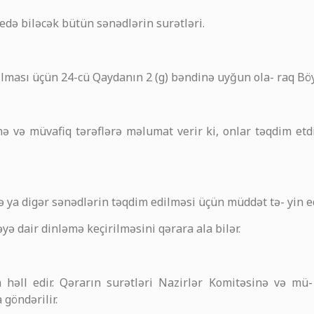
edə biləcək bütün sənədlərin surətləri.
ası üçün 24-cü Qaydanın 2 (g) bəndinə uyğun ola- raq Böyük
 və müvafiq tərəflərə məlumat verir ki, onlar təqdim etdi
və ya digər sənədlərin təqdim edilməsi üçün müddət tə- yin ed
ə dair dinləmə keçirilməsini qərara ala bilər.
həll edir. Qərarın surətləri Nazirlər Komitəsinə və mü- 
göndərilir.