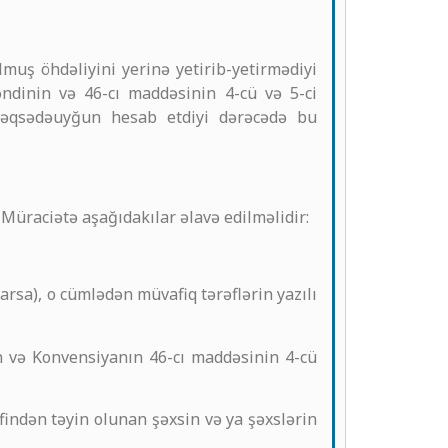
muş öhdəliyini yerinə yetirib-yetirmədiyi
dinin və 46-cı maddəsinin 4-cü və 5-ci
məqsədəuyğun hesab etdiyi dərəcədə bu
Müraciətə aşağıdakılar əlavə edilməlidir:
varsa), o cümlədən müvafiq tərəflərin yazılı
şin və Konvensiyanın 46-cı maddəsinin 4-cü
indən təyin olunan şəxsin və ya şəxslərin