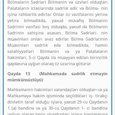
Bölmələrin Sədrləri Bölmənin və üzvləri olduqları
Palataların iclaslarında sədrlik edir və Bölmə- nin
işinə rəhbərlik edirlər. Onlar öz vəzifələrini yerinə
yetirə bilmədikdə, yaxud müvafiq Bölmənin
Sədrinin vəzifəsi boş olduqda, yaxud da Bölmənin
Sədrinin xahişinə əsasən, Bölmə Sədrləri- nin
müavinləri onları əvəz edirlər. Bölmə Sədrlərinin
Müavinləri sədrlik edə bilmədikdə, həmin
səlahiyyətləri Bölmənin və ya Palataların
hakimləri, 5-ci Qayda ilə müəyyən edilən birincilik
qaydasına uyğun olaraq öz üzərinə götürür.
Qayda 13 (Məhkəmədə sədrlik etməyin
mümkünsüzlüyü)
Məhkəmənin hakimləri vətəndaşları olduqları və ya
Məhkəməyə hakim qismində seçildikləri iş- tirakçı
dövlətin tərəf olduğu işlərə, yaxud 29-cu Qaydanın
1 (a) bəndinə və ya 30-cu Qaydanın 1- ci bəndinə
uyğun olaraq təyin olunduqları işlərə baxılmasına