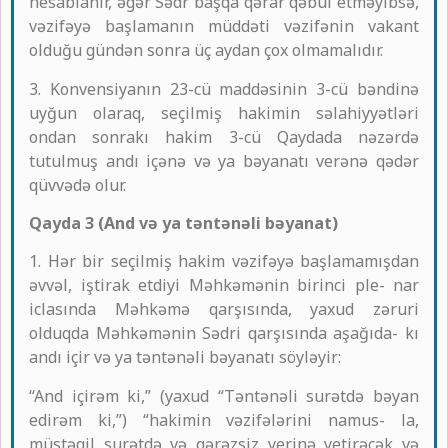
hesablanır, əgər Sədr başqa qərar qəbul etməyibsə,
vəzifəyə başlamanın müddəti vəzifənin vakant
olduğu gündən sonra üç aydan çox olmamalıdır.
3. Konvensiyanın 23-cü maddəsinin 3-cü bəndinə
uyğun olaraq, seçilmiş hakimin səlahiyyətləri
ondan sonrakı hakim 3-cü Qaydada nəzərdə
tutulmuş andı içənə və ya bəyanatı verənə qədər
qüvvədə olur.
Qayda 3 (And və ya təntənəli bəyanat)
1. Hər bir seçilmiş hakim vəzifəyə başlamamışdan
əvvəl, iştirak etdiyi Məhkəmənin birinci ple- nar
iclasında Məhkəmə qarşısında, yaxud zəruri
olduqda Məhkəmənin Sədri qarşısında aşağıda- kı
andı içir və ya təntənəli bəyanatı söyləyir:
“And içirəm ki,” (yaxud “Təntənəli surətdə bəyan
edirəm ki,”) “hakimin vəzifələrini namus- la,
müstəqil surətdə və qərəzsiz yerinə yetirəcək və