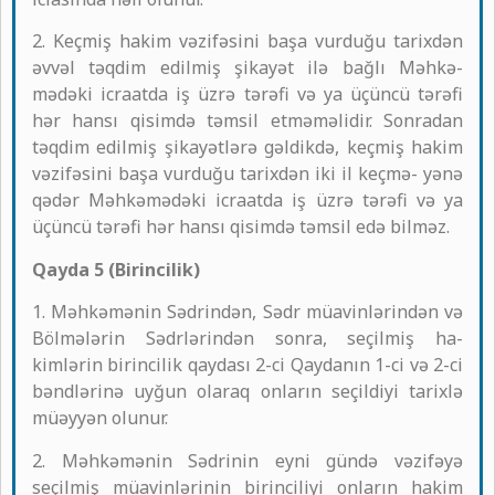
2. Keçmiş hakim vəzifəsini başa vurduğu tarixdən
əvvəl təqdim edilmiş şikayət ilə bağlı Məhkə-
mədəki icraatda iş üzrə tərəfi və ya üçüncü tərəfi
hər hansı qisimdə təmsil etməməlidir. Sonradan
təqdim edilmiş şikayətlərə gəldikdə, keçmiş hakim
vəzifəsini başa vurduğu tarixdən iki il keçmə- yənə
qədər Məhkəmədəki icraatda iş üzrə tərəfi və ya
üçüncü tərəfi hər hansı qisimdə təmsil edə bilməz.
Qayda 5 (Birincilik)
1. Məhkəmənin Sədrindən, Sədr müavinlərindən və
Bölmələrin Sədrlərindən sonra, seçilmiş ha-
kimlərin birincilik qaydası 2-ci Qaydanın 1-ci və 2-ci
bəndlərinə uyğun olaraq onların seçildiyi tarixlə
müəyyən olunur.
2. Məhkəmənin Sədrinin eyni gündə vəzifəyə
seçilmiş müavinlərinin birinciliyi onların hakim