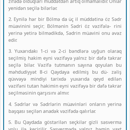
zifədə olduqları müddətdən artıq olmamalıdır. Onlar
yenidən seçilə bilərlər.
2. Eynilə hər bir Bölmə da üç il müddətinə öz Sədr
müavinini seçir; Bölmənin Sədri öz vəzifələ- rini
yerinə yetirə bilmədikdə, Sədrin müavini onu əvəz
edir.
3. Yuxarıdakı 1-ci və 2-ci bəndlərə uyğun olaraq
seçilmiş hakim eyni vəzifəyə yalnız bir dəfə təkrar
seçilə bilər. Vəzifə tutmanın sayına qoyulan bu
məhdudiyyət 8-ci Qaydaya edilmiş bu dü- zəliş
qüvvəyə mindiyi tarixdə yuxarıda qeyd edilən
vəzifəni tutan hakimin eyni vəzifəyə bir dəfə təkrar
seçilməsinin qarşısını almır.
4. Sədrlər və Sədrlərin müavinləri onların yerinə
başqası seçilən anadək vəzifədə qalırlar.
5. Bu Qaydada göstərilən seçkilər gizli səsvermə
yolu ilə keçirilir. Səsvermədə yalnız həmin vaxt