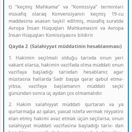
t) “keçmiş Məhkəmə” və “Komissiya” terminləri
müvafiq olaraq Konvensiyanın keçmiş 19-cu
maddəsinə əsasən təşkil edilmiş, müvafiq surətdə
Avropa İnsan Hüquqları Məhkəməsini və Avropa
İnsan Hüquqları Komissiyasını bildirir.
Qayda 2 (Səlahiyyət müddətinin hesablanması)
1. Hakimin seçilməli olduğu tarixdə onun yeri
vakant olarsa, hakimin vəzifədə olma müddəti onun
vəzifəyə başladığı tarixdən hesablanır, əgər
müstəsna hallarda Sədr başqa qərar qəbul etmə-
yibsə, vəzifəyə başlamanın müddəti seçki
günündən sonra üç aydan çox olmamalıdır.
2. Hakim səlahiyyət müddəti qurtaran və ya
qurtarmağa az qalan, yaxud istefa vermək niyyətini
elan etmiş hakimi əvəz etmək üçün seçilərsə, onun
səlahiyyət müddəti vəzifəsinə başladığı tarix- dən