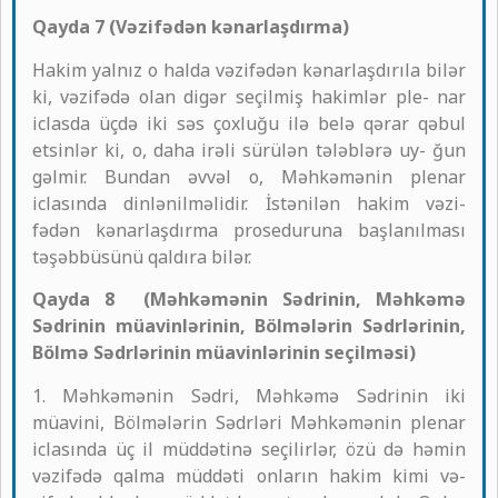
Qayda 7 (Vəzifədən kənarlaşdırma)
Hakim yalnız o halda vəzifədən kənarlaşdırıla bilər
ki, vəzifədə olan digər seçilmiş hakimlər ple- nar
iclasda üçdə iki səs çoxluğu ilə belə qərar qəbul
etsinlər ki, o, daha irəli sürülən tələblərə uy- ğun
gəlmir. Bundan əvvəl o, Məhkəmənin plenar
iclasında dinlənilməlidir. İstənilən hakim vəzi-
fədən kənarlaşdırma proseduruna başlanılması
təşəbbüsünü qaldıra bilər.
Qayda 8 (Məhkəmənin Sədrinin, Məhkəmə
Sədrinin müavinlərinin, Bölmələrin Sədrlərinin,
Bölmə Sədrlərinin müavinlərinin seçilməsi)
1. Məhkəmənin Sədri, Məhkəmə Sədrinin iki
müavini, Bölmələrin Sədrləri Məhkəmənin plenar
iclasında üç il müddətinə seçilirlər, özü də həmin
vəzifədə qalma müddəti onların hakim kimi və-