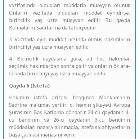
vəzifəsində olduqları müddətlə müəyyən olunur.
Onların vəzifədə olduqları müddət eynidirsə,
birincilik yaş üzrə müəyyən edilir. Bu qayda
Bölmələrin Sədrlərinə də tətbiq edilir.
3. Vəzifədə eyni müddət ərzində olmuş hakimlərin
birinciliyi yaş üzrə müəyyən edilir.
4. Birincilik qaydasına görə, ad hoc hakimlər
seçilmiş hakimlərdən sonra gəlir və onların öz ara-
larında birinciliyi yaş üzrə müəyyən edilir.
Qayda 6 (İstefa)
Hakimin istefa ərizəsi haqqında Məhkəmənin
Sədrinə məlumat verilir; o, həmin şikayəti Avropa
Şurasının Baş Katibinə göndərir. 24-cü qaydanın 4-
cü bəndinin və 26-cı qaydanın 3-cü bəndinin
müddəaları nəzərə alınmaqla, istefa səlahiyyətlərin
başa çatması mənasını verir.