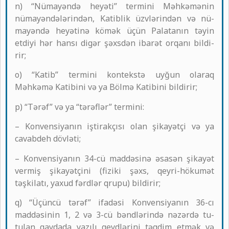
n) “Nümayəndə heyəti” termini Məhkəmənin
nümayəndələrindən, Katiblik üzvlərindən və nü-
mayəndə heyətinə kömək üçün Palatanın təyin
etdiyi hər hansı digər şəxsdən ibarət orqanı bildi-
rir;
o) “Katib” termini kontekstə uyğun olaraq
Məhkəmə Katibini və ya Bölmə Katibini bildirir;
p) “Tərəf” və ya “tərəflər” termini:
– Konvensiyanın iştirakçısı olan şikayətçi və ya
cavabdeh dövləti;
– Konvensiyanın 34-cü maddəsinə əsasən şikayət
vermiş şikayətçini (fiziki şəxs, qeyri-hökumət
təşkilatı, yaxud fərdlər qrupu) bildirir;
q) “Üçüncü tərəf” ifadəsi Konvensiyanın 36-cı
maddəsinin 1, 2 və 3-cü bəndlərində nəzərdə tu-
tulan qaydada yazılı qeydlərini təqdim etmək və