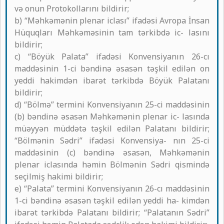
və onun Protokollarını bildirir;
b) “Məhkəmənin plenar iclası” ifadəsi Avropa İnsan
Hüquqları Məhkəməsinin tam tərkibdə ic- lasını
bildirir;
c) “Böyük Palata” ifadəsi Konvensiyanın 26-cı
maddəsinin 1-ci bəndinə əsasən təşkil edilən on
yeddi hakimdən ibarət tərkibdə Böyük Palatanı
bildirir;
d) “Bölmə” termini Konvensiyanın 25-ci maddəsinin
(b) bəndinə əsasən Məhkəmənin plenar ic- lasında
müəyyən müddətə təşkil edilən Palatanı bildirir;
“Bölmənin Sədri” ifadəsi Konvensiya- nın 25-ci
maddəsinin (c) bəndinə əsasən, Məhkəmənin
plenar iclasında həmin Bölmənin Sədri qismində
seçilmiş hakimi bildirir;
e) “Palata” termini Konvensiyanın 26-cı maddəsinin
1-ci bəndinə əsasən təşkil edilən yeddi ha- kimdən
ibarət tərkibdə Palatanı bildirir; “Palatanın Sədri”