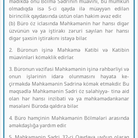
mədikdə onu Bölmə Sədrinin müavini, bu mümkün
olmadıqda isə 5-ci qayda ilə müəyyən edilən
birincilik qaydasında üstün olan hakim əvəz edir.
(b) Büro öz iclasında Məhkəmənin hər hansı digər
üzvünün və ya iştirakı zəruri sayılan hər hansı
digər şəxsin iştirakını istəyə bilər.
2. Büronun işinə Məhkəmə Katibi və Katibin
müavinləri köməklik edirlər.
3. Büronun vəzifəsi Məhkəmənin işinə rəhbərliyi və
onun işlərinin idarə olunmasını həyata ke-
çirməkdə Məhkəmənin Sədrinə kömək etməkdir. Bu
məqsədlə Məhkəmənin Sədri öz səlahiyyə- tinə aid
olan hər hansı inzibati və ya məhkəmədənkənar
məsələni Büroda qaldıra bilər.
4. Büro həmçinin Məhkəmənin Bölmələri arasında
əməkdaşlığa yardım edir.
5. Məhkəmənin Sədri 32-ci Qaydaya uyğun olaraq