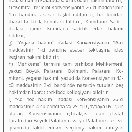
ifadəsi həmin Palatada sədrlik edən hakimi bildirir;
f) “Komitə” termini Konvensiyanın 26-cı maddəsinin
1-ci bəndinə əsasən təşkil edilən üç ha- kimdən
ibarət tərkibdə komitəni bildirir; “Komitənin Sədri”
ifadəsi həmin Komitədə sədrlik edən hakimi
bildirir;
g) “Yeganə hakim” ifadəsi Konvensiyanın 26-cı
maddəsinin 1-ci bəndinə əsasən təkbaşına iclas
keçirən hakimi bildirir;
h) “Məhkəmə” termini tam tərkibdə Məhkəməni,
yaxud Böyük Palatanı, Bölməni, Palatanı, Ko-
mitəni, yeganə hakimi, yaxud da Konvensiyanın 43-
cü maddəsinin 2-ci bəndində nəzərdə tutulan beş
hakimdən ibarət tərkibdə kollegiyanı bildirir;
i) “Ad hoc hakim” ifadəsi Konvensiyanın 26-cı
maddəsinin 4-cü bəndinə və 29-cu Qaydaya uy- ğun
olaraq Konvensiyanın iştirakçısı olan dövlət
tərəfindən Böyük Palatanın və ya Palatanın üz- vü
qismində təklif edilən, seçilmiş hakim olmayan