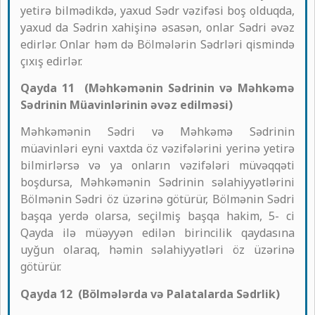
yetirə bilmədikdə, yaxud Sədr vəzifəsi boş olduqda,
yaxud da Sədrin xahişinə əsasən, onlar Sədri əvəz
edirlər. Onlar həm də Bölmələrin Sədrləri qismində
çıxış edirlər.
Qayda 11 (Məhkəmənin Sədrinin və Məhkəmə
Sədrinin Müavinlərinin əvəz edilməsi)
Məhkəmənin Sədri və Məhkəmə Sədrinin
müavinləri eyni vaxtda öz vəzifələrini yerinə yetirə
bilmirlərsə və ya onların vəzifələri müvəqqəti
boşdursa, Məhkəmənin Sədrinin səlahiyyətlərini
Bölmənin Sədri öz üzərinə götürür, Bölmənin Sədri
başqa yerdə olarsa, seçilmiş başqa hakim, 5- ci
Qayda ilə müəyyən edilən birincilik qaydasına
uyğun olaraq, həmin səlahiyyətləri öz üzərinə
götürür.
Qayda 12 (Bölmələrda və Palatalarda Sədrlik)