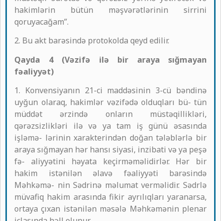
hakimlərin bütün məşvərətlərinin sirrini
qoruyacağam”.
2. Bu akt barəsində protokolda qeyd edilir.
Qayda 4 (Vəzifə ilə bir araya sığmayan
fəaliyyət)
1. Konvensiyanın 21-ci maddəsinin 3-cü bəndinə
uyğun olaraq, hakimlər vəzifədə olduqları bü- tün
müddət ərzində onların müstəqillikləri,
qərəzsizlikləri ilə və ya tam iş günü əsasında
işləmə- lərinin xarakterindən doğan tələblərlə bir
araya sığmayan hər hansı siyasi, inzibati və ya peşə
fə- aliyyətini həyata keçirməməlidirlər. Hər bir
hakim istənilən əlavə fəaliyyəti barəsində
Məhkəmə- nin Sədrinə məlumat verməlidir. Sədrlə
müvafiq hakim arasında fikir ayrılıqları yaranarsa,
ortaya çıxan istənilən məsələ Məhkəmənin plenar
iclasında həll olunur.