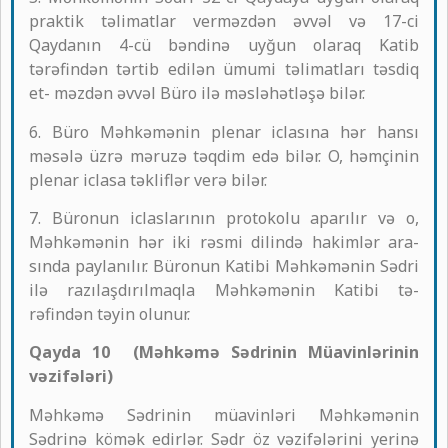
praktik təlimatlar verməzdən əvvəl və 17-ci
Qaydanın 4-cü bəndinə uyğun olaraq Katib
tərəfindən tərtib edilən ümumi təlimatları təsdiq
et- məzdən əvvəl Büro ilə məsləhətləşə bilər.
6. Büro Məhkəmənin plenar iclasına hər hansı
məsələ üzrə məruzə təqdim edə bilər. O, həmçinin
plenar iclasa təkliflər verə bilər.
7. Büronun iclaslarının protokolu aparılır və o,
Məhkəmənin hər iki rəsmi dilində hakimlər ara-
sında paylanılır. Büronun Katibi Məhkəmənin Sədri
ilə razılaşdırılmaqla Məhkəmənin Katibi tə-
rəfindən təyin olunur.
Qayda 10 (Məhkəmə Sədrinin Müavinlərinin
vəzifələri)
Məhkəmə Sədrinin müavinləri Məhkəmənin
Sədrinə kömək edirlər. Sədr öz vəzifələrini yerinə