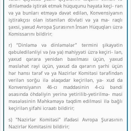
dinləmədə iştirak etmək hüququnu həyata keçi- rən
və ya bunları etməyə dəvət edilən, Konvensiyanın
iştirakçısı olan istənilən dövləti və ya ma- raqlı
şəxsi, yaxud Avropa Şurasının İnsan Hüquqları üzrə
Komissarını bildirir;
r) “Dinləmə və dinləmələr” termini şikayətin
qəbuledilənliyi və (və ya) mahiyyəti üzrə keçiri- lən,
yaxud qərara yenidən baxılması üçün, yaxud
məsləhət rəyi üçün, yaxud da qərarın şərhi üçün
hər hansı tərəf və ya Nazirlər Komitəsi tərəfindən
verilən sorğu ilə əlaqədar keçirilən, ya- xud da
Konvensiyanın 46-cı maddəsinin 4-cü bəndi
əsasında öhdəliyin yerinə yetirilib-yetirilmə- məsi
məsələsinin Məhkəməyə təqdim edilməsi ilə bağlı
keçirilən şifahi icraatı bildirir;
s) “Nazirlər Komitəsi” ifadəsi Avropa Şurasının
Nazirlər Komitəsini bildirir;