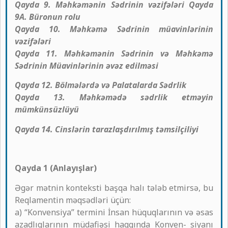
Qayda 9. Məhkəmənin Sədrinin vəzifələri Qayda
9A. Büronun rolu
Qayda 10. Məhkəmə Sədrinin müavinlərinin
vəzifələri
Qayda 11. Məhkəmənin Sədrinin və Məhkəmə
Sədrinin Müavinlərinin əvəz edilməsi
Qayda 12. Bölmələrdə və Palatalarda Sədrlik
Qayda 13. Məhkəmədə sədrlik etməyin
mümkünsüzlüyü
Qayda 14. Cinslərin tarazlaşdırılmış təmsilçiliyi
Qayda 1 (Anlayışlar)
Əgər mətnin konteksti başqa halı tələb etmirsə, bu
Reqlamentin məqsədləri üçün:
a) “Konvensiya” termini İnsan hüquqlarının və əsas
azadlıqlarının müdafiəsi haqqında Konven- siyanı