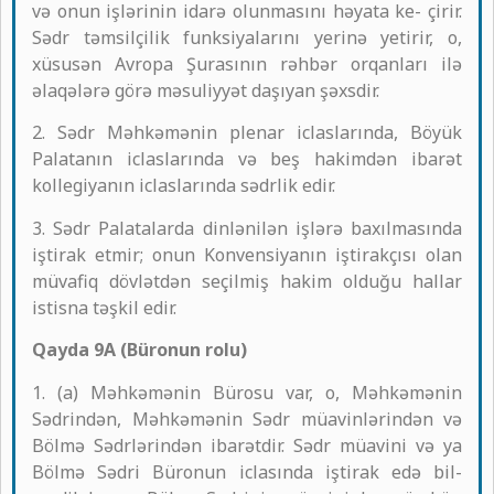
və onun işlərinin idarə olunmasını həyata ke- çirir.
Sədr təmsilçilik funksiyalarını yerinə yetirir, o,
xüsusən Avropa Şurasının rəhbər orqanları ilə
əlaqələrə görə məsuliyyət daşıyan şəxsdir.
2. Sədr Məhkəmənin plenar iclaslarında, Böyük
Palatanın iclaslarında və beş hakimdən ibarət
kollegiyanın iclaslarında sədrlik edir.
3. Sədr Palatalarda dinlənilən işlərə baxılmasında
iştirak etmir; onun Konvensiyanın iştirakçısı olan
müvafiq dövlətdən seçilmiş hakim olduğu hallar
istisna təşkil edir.
Qayda 9A (Büronun rolu)
1. (a) Məhkəmənin Bürosu var, o, Məhkəmənin
Sədrindən, Məhkəmənin Sədr müavinlərindən və
Bölmə Sədrlərindən ibarətdir. Sədr müavini və ya
Bölmə Sədri Büronun iclasında iştirak edə bil-