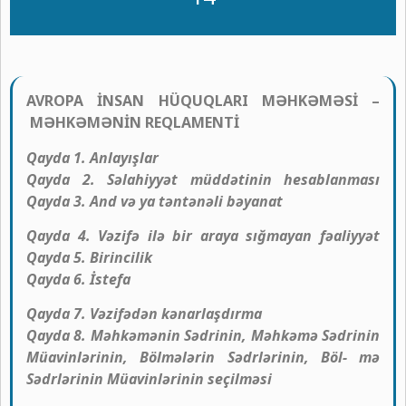
AVROPA İNSAN HÜQUQLARI MƏHKƏMƏSİ –
MƏHKƏMƏNİN REQLAMENTİ
Qayda 1. Anlayışlar
Qayda 2. Səlahiyyət müddətinin hesablanması
Qayda 3. And və ya təntənəli bəyanat
Qayda 4. Vəzifə ilə bir araya sığmayan fəaliyyət
Qayda 5. Birincilik
Qayda 6. İstefa
Qayda 7. Vəzifədən kənarlaşdırma
Qayda 8. Məhkəmənin Sədrinin, Məhkəmə Sədrinin
Müavinlərinin, Bölmələrin Sədrlərinin, Böl- mə
Sədrlərinin Müavinlərinin seçilməsi