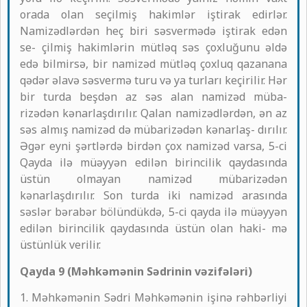
orada olan seçilmiş hakimlər iştirak edirlər.
Namizədlərdən heç biri səsvermədə iştirak edən
se- çilmiş hakimlərin mütləq səs çoxluğunu əldə
edə bilmirsə, bir namizəd mütləq çoxluq qazanana
qədər əlavə səsvermə turu və ya turları keçirilir. Hər
bir turda beşdən az səs alan namizəd müba-
rizədən kənarlaşdırılır. Qalan namizədlərdən, ən az
səs almış namizəd də mübarizədən kənarlaş- dırılır.
Əgər eyni şərtlərdə birdən çox namizəd varsa, 5-ci
Qayda ilə müəyyən edilən birincilik qaydasında
üstün olmayan namizəd mübarizədən
kənarlaşdırılır. Son turda iki namizəd arasında
səslər bərabər bölündükdə, 5-ci qayda ilə müəyyən
edilən birincilik qaydasında üstün olan haki- mə
üstünlük verilir.
Qayda 9 (Məhkəmənin Sədrinin vəzifələri)
1. Məhkəmənin Sədri Məhkəmənin işinə rəhbərliyi