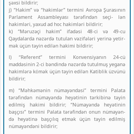
şəxsi bildirir;
j) “Hakim” və “hakimlər” termini Avropa Şurasının
Parlament Assambleyası tərəfindən seçi- lən
hakimləri, yaxud ad hoc hakimləri bildirir;
k) “Məruzəçi hakim” ifadəsi 48-ci və 49-cu
Qaydalarda nəzərdə tutulan vəzifələri yerinə yetir-
mək üçün təyin edilən hakimi bildirir;
l) “Referent” termini Konvensiyanın 24-cü
maddəsinin 2-ci bəndində nəzərdə tutulmuş yeganə
hakimlərə kömək üçün təyin edilən Katiblik üzvünü
bildirir;
m) “Məhkəmənin nümayəndəsi” termini Palata
tərəfindən nümayəndə heyətinin tərkibinə təyin
edilmiş hakimi bildirir; “Nümayəndə heyətinin
başçısı” termini Palata tərəfindən onun nümayən-
də heyətinə başçılıq etmək üçün təyin edilmiş
nümayəndəni bildirir;