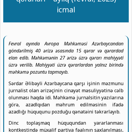
icmal
Fevral ayında Avropa Məhkəməsi Azərbaycandan
göndərilmiş 40 ərizə əsasında 15 qərar və qərardad
elan edib. Məhkəmənin 27 ərizə üzrə qərarı mahiyyəti
üzrə verilib. Mahiyyəti üzrə qərarlardan yalnız birində
məhkəmə pozuntu tapmayıb.
Sərdar Əlibəyli Azərbaycana qarşı işinin məzmunu
jurnalist olan ərizəçinin cinayət məsuliyyətinə cəlb
olunması haqda idi. Məhkəmə jurnalsitin yazılarına
görə, azadlqıdan məhrum edilməsinin ifadə
azadlığı hüququnu pozduğu qənatəini təkrarlayıb.
Dinc toplaşmaq hüququndan yararlanması
kontkestində müxalif partiya fəalının saxlanılması,