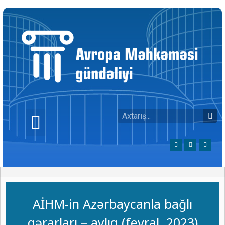
AİHM-in Azərbaycanla bağlı
qərarları – aylıq (fevral, 2023)