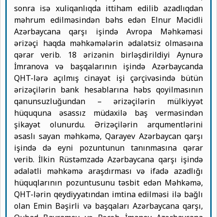
sonra isə xuliqanlıqda ittiham edilib azadlıqdan
məhrum edilməsindən bəhs edən Elnur Məcidli
Azərbaycana qarşı işində Avropa Məhkəməsi
ərizəçi haqda məhkəmələrin ədalətsiz olmasəına
qərar verib. 18 ərizənin birləşdirildiyi Aynurə
İmranova və başqalarının işində Azərbaycanda
QHT-lərə açılmış cinayət işi çərçivəsində bütün
ərizəçilərin bank hesablarına həbs qoyilmasının
qanunsuzluğundan – ərizəçilərin mülkiyyət
hüququna əsassız müdaxilə baş verməsindən
şikayət olunurdu. Ərizəçilərin arqumentlərini
əsaslı sayan məhkəmə, Qarayev Azərbaycan qarşı
işində də eyni pozuntunun tanınmasına qərar
verib. İlkin Rüstəmzadə Azərbaycana qarşı işində
ədalətli məhkəmə araşdırması və ifadə azadlığı
hüquqlarının pozuntusunu təsbit edən Məhkəmə,
QHT-lərin qeydiyyatından imtina edilməsi ilə bağlı
olan Emin Bəşirli və başqaları Azərbaycana qarşı,