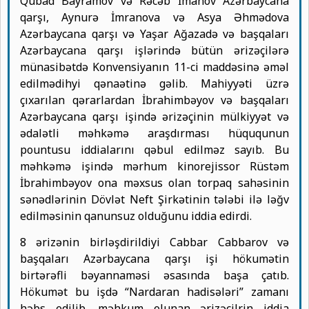
Qubad Bayramov və Rəcəb İmanov Azərbaycana
qarşı, Aynurə İmranova və Asya Əhmədova
Azərbaycana qarşı və Yaşar Ağazadə və başqaları
Azərbaycana qarşı işlərində bütün ərizəçilərə
münasibətdə Konvensiyanın 11-ci maddəsinə əməl
edilmədihyi qənaətinə gəlib. Mahiyyəti üzrə
çıxarılan qərarlardan İbrahimbəyov və başqaları
Azərbaycana qarşı işində ərizəçinin mülkiyyət və
ədalətli məhkəmə araşdırması hüququnun
pountusu iddialarını qəbul edilməz sayıb. Bu
məhkəmə işində mərhum kinorejissor Rüstəm
İbrahimbəyov ona məxsus olan torpaq sahəsinin
sənədlərinin Dövlət Neft Şirkətinin tələbi ilə ləğv
edilməsinin qanunsuz olduğunu iddia edirdi.
8 ərizənin birləşdirildiyi Cabbar Cabbarov və
başqaları Azərbaycana qarşı işi hökumətin
birtərəfli bəyannaməsi əsasında başa çatıb.
Hökumət bu işdə “Nardaran hadisələri” zamanı
həbs edilib, məhkum olunan ərizəçilrin iddia