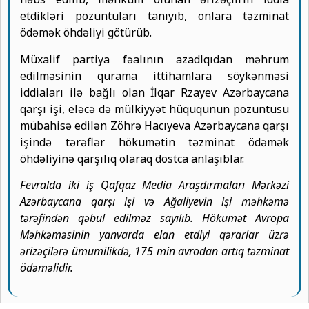
etdikləri pozuntuları tanıyıb, onlara təzminat
ödəmək öhdəliyi götürüb.
Müxalif partiya fəalının azadlqıdan məhrum
edilməsinin qurama ittihamlara söykənməsi
iddiaları ilə bağlı olan İlqar Rzayev Azərbaycana
qarşı işi, eləcə də mülkiyyət hüququnun pozuntusu
mübahisə edilən Zöhrə Hacıyeva Azərbaycana qarşı
işində tərəflər hökumətin təzminat ödəmək
öhdəliyinə qarşılıq olaraq dostca anlaşıblar.
Fevralda iki iş Qafqaz Media Araşdırmaları Mərkəzi
Azərbaycana qarşı işi və Ağaliyevin işi məhkəmə
tərəfindən qəbul edilməz sayılıb. Hökumət Avropa
Məhkəməsinin yanvarda elan etdiyi qərarlar üzrə
ərizəçilərə ümumilikdə, 175 min avrodan artıq təzminat
ödəməlidir.