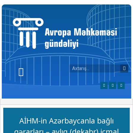
AİHM-in Azərbaycanla bağlı
qərarları – aylıq (dekabr) icmal