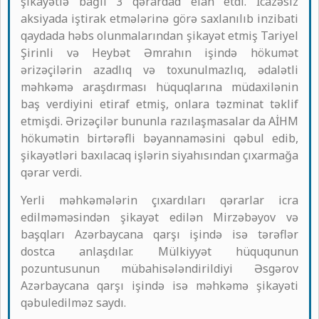
şikayətlə bağlı 3 qərardad elan etdi. İcazəsiz
aksiyada iştirak etmələrinə görə saxlanılıb inzibati
qaydada həbs olunmalarından şikayət etmiş Tariyel
Şirinli və Heybət Əmrahın işində hökumət
ərizəçilərin azadlıq və toxunulmazlıq, ədalətli
məhkəmə araşdırması hüquqlarına müdaxilənin
baş verdiyini etiraf etmiş, onlara təzminat təklif
etmişdi. Ərizəçilər bununla razılaşmasalar da AİHM
hökumətin birtərəfli bəyannaməsini qəbul edib,
şikayətləri baxılacaq işlərin siyahısından çıxarmağa
qərar verdi.
Yerli məhkəmələrin çıxardıları qərarlar icra
edilməməsindən şikayət edilən Mirzəbəyov və
başqları Azərbaycana qarşı işində isə tərəflər
dostca anlaşdılar. Mülkiyyət hüququnun
pozuntusunun mübahisələndirildiyi Əsgərov
Azərbaycana qarşı işində isə məhkəmə şikayəti
qəbuledilməz saydı.