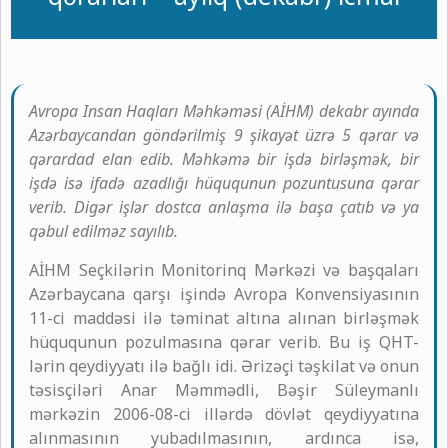
Avropa Insan Haqları Məhkəməsi (AİHM) dekabr ayında
Azərbaycandan göndərilmiş 9 şikayət üzrə 5 qərar və
qərardad elan edib. Məhkəmə bir işdə birləşmək, bir
işdə isə ifadə azadlığı hüququnun pozuntusuna qərar
verib. Digər işlər dostca anlaşma ilə başa çatıb və ya
qəbul edilməz sayılıb.
AİHM Seçkilərin Monitorinq Mərkəzi və başqaları
Azərbaycana qarşı işində Avropa Konvensiyasının
11-ci maddəsi ilə təminat altına alınan birləşmək
hüququnun pozulmasına qərar verib. Bu iş QHT-
lərin qeydiyyatı ilə bağlı idi. Ərizəçi təşkilat və onun
təsisçiləri Anar Məmmədli, Bəşir Süleymanlı
mərkəzin 2006-08-ci illərdə dövlət qeydiyyatına
alınmasının yubadılmasının, ardınca isə,