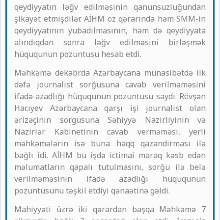
qeydiyyatın ləğv edilməsinin qanunsuzluğundan
şikayət etmişdilər. AİHM öz qərarında həm SMM-in
qeydiyyatının yubadılmasının, həm də qeydiyyata
alındıqdan sonra ləğv edilməsini birləşmək
hüququnun pozuntusu hesab etdi.
Məhkəmə dekabrda Azərbaycana münasibətdə ilk
dəfə journalist sorğusuna cavab verilməməsini
ifadə azadlığı hüququnun pozuntusu saydı. Rövşən
Hacıyev Azərbaycana qarşı işi journalist olan
ərizəçinin sorgusuna Səhiyyə Nazirliyinin və
Nazirlər Kabinetinin cavab verməməsi, yerli
məhkəmələrin isə buna haqq qazandırması ilə
bağlı idi. AİHM bu işdə ictimai maraq kəsb edən
məlumatların qapalı tutulmasını, sorğu ilə belə
verilməməsinin ifadə azadlığı hüququnun
pozuntusunu təşkil etdiyi qənaətinə gəldi.
Mahiyyəti üzrə iki qərardan başqa Məhkəmə 7