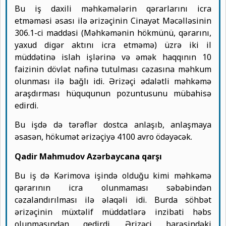
Bu iş daxili məhkəmələrin qərarlarını icra
etməməsi əsası ilə ərizəçinin Cinayət Məcəlləsinin
306.1-ci maddəsi (Məhkəmənin hökmünü, qərarını,
yaxud digər aktını icra etməmə) üzrə iki il
müddətinə islah işlərinə və əmək haqqının 10
faizinin dövlət nəfinə tutulması cəzasına məhkum
olunması ilə bağlı idi. Ərizəçi ədalətli məhkəmə
araşdırması hüququnun pozuntusunu mübahisə
edirdi.
Bu işdə də tərəflər dostca anlaşıb, anlaşmaya
əsasən, hökumət ərizəçiyə 4100 avro ödəyəcək.
Qadir Mahmudov Azərbaycana qarşı
Bu iş də Kərimova işində olduğu kimi məhkəmə
qərarının icra olunmaması səbəbindən
cəzalandırılması ilə əlaqəli idi. Burda söhbət
ərizəçinin müxtəlif müddətlərə inzibati həbs
olunmasından gedirdi. Ərizəçi barəsindəki