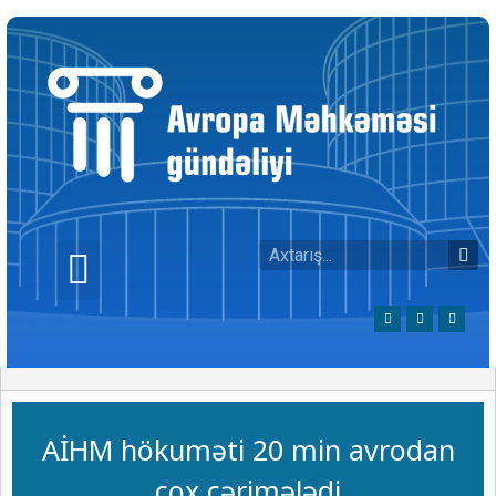
AİHM hökuməti 20 min avrodan
çox cərimələdi