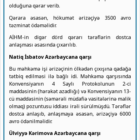
olduğuna qərar verib.
Qərara əsasən, hökumət ərizəçiyə 3500 avro
təzminat ödəməlidir.
AİHM-in digər dörd qərarı tərəflərin dostca
anlaşması əsasında çıxarılıb.
Natiq İsbatov Azərbaycana qarşı
Bu məhkəmə işi ərizəçinin ölkədən çıxışına qadağa
tətbiq edilməsi ilə bağlı idi. Məhkəmə qarşısında
Konvensiyanın 4 Saylı Protokolunun 2-ci
maddəsinin (hərəkət azadlığı) və Konvensiyanın 13-
cü maddəsinin (səmərəli müdafiə vasitələrinə malik
olmaq) pozuntusu iddiası irəli sürülmüşdü. Tərəflər
dostca anlaşıb, anlaşmaya əsasən, ərizəçiyə 6000
avro ödənilməlidir.
Ülviyyə Kərimova Azərbaycana qarşı