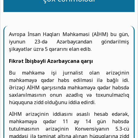
Avropa İnsan Haqları Məhkəməsi (AİHM) bu gün,
iyunun 23-də Azərbaycandan göndərilmiş
şikayətlər üzrə 5 qərarını elan edib.
Fikrət İbişbəyli Azərbaycana qarşı
Bu məhkəmə işi jurnalist olan ərizəçinin
məhkəməyə qədər həbs edilməsi ilə bağlı idi.
Ərizəçi AİHM qarşısında məhkəməyə qədər həbsdə
saxlanılmasının onun azadlıq və toxunulmazlıq
hüququna zidd olduğunu iddia edirdi.
AİHM ərizəçinin iddiasını əsaslı hesab edərək,
məhkəməyə qədər 11 ay 14 gün həbsdə
tutulmasının ərizəçinin Konvensiyanın 5.3-cü
maddəsi ilə təminat altına alınan hüquqlarına zidd