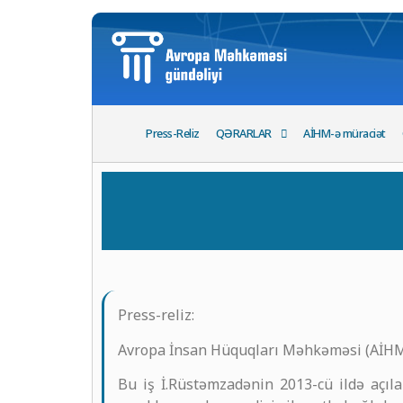
Press-Reliz
QƏRARLAR
AİHM-ə müraciət
Press-reliz:
Avropa İnsan Hüquqları Məhkəməsi (AİHM) 
Bu iş İ.Rüstəmzadənin 2013-cü ildə açıl