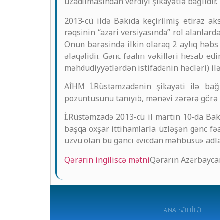
uzadılmasından verdiyi şikayətlə bağlıdır.
2013-cü ildə Bakıda keçirilmiş etiraz a
rəqsinin “azəri versiyasında” rol alanlar
Onun barəsində ilkin olaraq 2 aylıq həbs 
əlaqəlidir. Gənc fəalın vəkilləri hesab e
məhdudiyyətlərdən istifadənin hədləri) ilə
AİHM İ.Rüstəmzadənin şikayəti ilə bağ
pozuntusunu tanıyıb, mənəvi zərərə görə
İ.Rüstəmzadə 2013-cü il martın 10-da Bakı
başqa oxşar ittihamlarla üzləşən gənc fə
üzvü olan bu gənci «vicdan məhbusu» adla
Qərarın ingiliscə mətni
Qərarın Azərbaycan 
ANA SƏHIFƏ