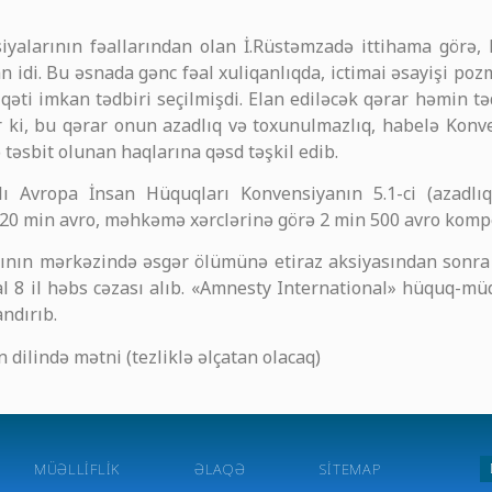
ksiyalarının fəallarından olan İ.Rüstəmzadə ittihama gör
dan idi. Bu əsnada gənc fəal xuliqanlıqda, ictimai əsayişi 
qəti imkan tədbiri seçilmişdi. Elan ediləcək qərar həmin tə
dir ki, bu qərar onun azadlıq və toxunulmazlıq, habelə Kon
 təsbit olunan haqlarına qəsd təşkil edib.
lı Avropa İnsan Hüquqları Konvensiyanın 5.1-ci (azadl
 20 min avro, məhkəmə xərclərinə görə 2 min 500 avro komp
nın mərkəzində əsgər ölümünə etiraz aksiyasından sonra hə
al 8 il həbs cəzası alıb. «Amnesty International» hüquq-mü
ndırıb.
dilində mətni (tezliklə əlçatan olacaq)
MÜƏLLIFLIK
ƏLAQƏ
SITEMAP