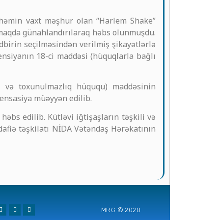
ə, həmin vaxt məşhur olan “Harlem Shake”
pozmaqda günahlandırılaraq həbs olunmuşdu.
dbirin seçilməsindən verilmiş şikayətlərlə
vensiyanın 18-ci maddəsi (hüquqlarla bağlı
ıq və toxunulmazlıq hüququ) maddəsinin
ensasiya müəyyən edilib.
bs edilib. Kütləvi iğtişaşların təşkili və
dafiə təşkilatı NİDA Vətəndaş Hərəkatının
MRG © 2020