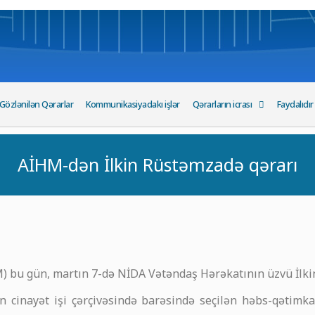
Gözlənilən Qərarlar
Kommunikasiyadakı işlər
Qərarların icrası
Faydalıdır
AİHM-dən İlkin Rüstəmzadə qərarı
bu gün, martın 7-də NİDA Vətəndaş Hərəkatının üzvü İlkin 
an cinayət işi çərçivəsində barəsində seçilən həbs-qətim