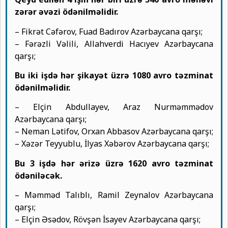
zərər əvəzi ödənilməlidir.
– Fikrət Cəfərov, Fuad Badırov Azərbaycana qarşı;
– Fərəzli Vəlili, Allahverdi Hacıyev Azərbaycana
qarşı;
Bu iki işdə hər şikayət üzrə 1080 avro təzminat
ödənilməlidir.
– Elçin Abdullayev, Araz Nurməmmədov
Azərbaycana qarşı;
– Neman Lətifov, Orxan Abbasov Azərbaycana qarşı;
– Xəzər Teyyublu, İlyas Xəbərov Azərbaycana qarşı;
Bu 3 işdə hər ərizə üzrə 1620 avro təzminat
ödəniləcək.
– Məmməd Talıblı, Ramil Zeynalov Azərbaycana
qarşı;
– Elçin Əsədov, Rövşən İsayev Azərbaycana qarşı;