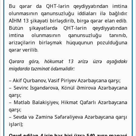
Bu qərar da QHT-lərin qeydiyyatından imtina
olunmasının qanunsuzluğu iddiaları ilə bağlıdır.
AİHM 13 şikayəti birləşdirib, birgə qərar elan edib.
Bütün şikayətlərdə QHT-lərin qeydiyyatından
imtina olunmasının qanunsuzluğu tanınıb,
ərizəçilərin birləşmək hüququnun pozulduğuna
qərar verilib.
Qərara görə, hökumət 13 ərizə üzrə aşağıdakı
miqdarda təzminat ödəməlidir:
– Akif Qurbanov, Vasif Piriyev Azərbaycana qarşı;
– Sevinc İsgəndərova, Könül Əmirova Azərbaycana
qarşı;
– Mətləb Balakişiyev, Hikmət Qafarlı Azərbaycana
qarşı;
– Sevda və Zəminə Səfərəliyeva Azərbaycana qarşı
işləri);
Qeyd edilən 4 işin hər biri üzrə 540 avro mənəvi