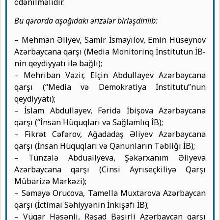
ödənilməlidir.
Bu qərarda aşağıdakı ərizələr birləşdirilib:
– Mehman Əliyev, Samir İsmayılov, Emin Hüseynov
Azərbaycana qarşı (Media Monitorinq İnstitutun İB-
nin qeydiyyatı ilə bağlı);
– Mehriban Vəzir, Elçin Abdullayev Azərbaycana
qarşı (“Media və Demokratiya İnstitutu”nun
qeydiyyatı);
– İslam Abdullayev, Fəridə İbişova Azərbaycana
qarşı (“İnsan Hüquqları və Sağlamlıq İB);
– Fikrət Cəfərov, Ağadadaş Əliyev Azərbaycana
qarşı (İnsan Hüquqları və Qanunların Təbliği İB);
– Tünzalə Abduallyeva, Şəkərxanım Əliyeva
Azərbaycana qarşı (Cinsi Ayrıseçkiliyə Qarşı
Mübarizə Mərkəzi);
– Səmayə Orucova, Tamella Muxtarova Azərbaycan
qarşı (İctimai Səhiyyənin İnkişafı İB);
– Vüqar Həsənli, Rəşad Bəşirli Azərbaycan qarşı