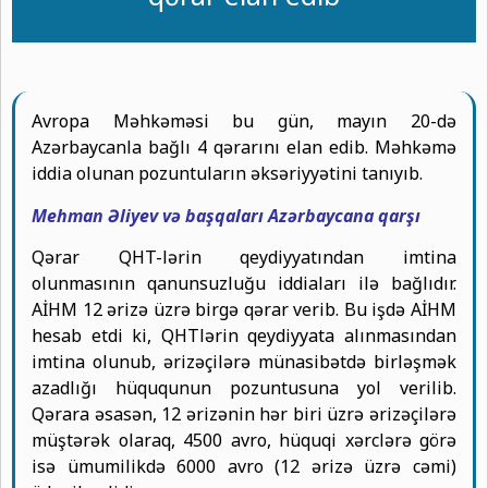
Avropa Məhkəməsi bu gün, mayın 20-də
Azərbaycanla bağlı 4 qərarını elan edib. Məhkəmə
iddia olunan pozuntuların əksəriyyətini tanıyıb.
Mehman Əliyev və başqaları Azərbaycana qarşı
Qərar QHT-lərin qeydiyyatından imtina
olunmasının qanunsuzluğu iddiaları ilə bağlıdır.
AİHM 12 ərizə üzrə birgə qərar verib. Bu işdə AİHM
hesab etdi ki, QHTlərin qeydiyyata alınmasından
imtina olunub, ərizəçilərə münasibətdə birləşmək
azadlığı hüququnun pozuntusuna yol verilib.
Qərara əsasən, 12 ərizənin hər biri üzrə ərizəçilərə
müştərək olaraq, 4500 avro, hüquqi xərclərə görə
isə ümumilikdə 6000 avro (12 ərizə üzrə cəmi)