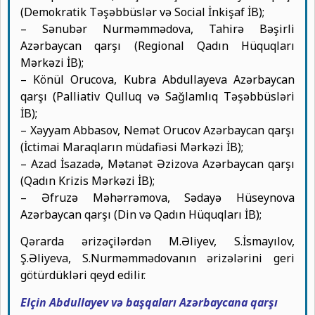
(Demokratik Təşəbbüslər və Social İnkişaf İB);
– Sənubər Nurməmmədova, Tahirə Bəşirli
Azərbaycan qarşı (Regional Qadın Hüquqları
Mərkəzi İB);
– Könül Orucova, Kubra Abdullayeva Azərbaycan
qarşı (Palliativ Qulluq və Sağlamlıq Təşəbbüsləri
İB);
– Xəyyam Abbasov, Nemət Orucov Azərbaycan qarşı
(İctimai Maraqların müdafiəsi Mərkəzi İB);
– Azad İsazadə, Mətanət Əzizova Azərbaycan qarşı
(Qadın Krizis Mərkəzi İB);
– Əfruzə Məhərrəmova, Sədayə Hüseynova
Azərbaycan qarşı (Din və Qadın Hüquqları İB);
Qərarda ərizəçilərdən M.Əliyev, S.İsmayılov,
Ş.Əliyeva, S.Nurməmmədovanın ərizələrini geri
götürdükləri qeyd edilir.
Elçin Abdullayev və başqaları Azərbaycana qarşı