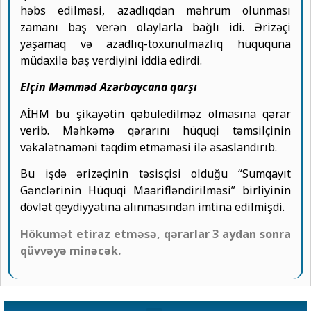
həbs edilməsi, azadlıqdan məhrum olunması
zamanı baş verən olaylarla bağlı idi. Ərizəçi
yaşamaq və azadlıq-toxunulmazlıq hüququna
müdaxilə baş verdiyini iddia edirdi.
Elçin Məmməd Azərbaycana qarşı
AİHM bu şikayətin qəbuledilməz olmasına qərar
verib. Məhkəmə qərarını hüquqi təmsilçinin
vəkalətnaməni təqdim etməməsi ilə əsaslandırıb.
Bu işdə ərizəçinin təsisçisi olduğu “Sumqayıt
Gənclərinin Hüquqi Maarifləndirilməsi” birliyinin
dövlət qeydiyyatına alınmasından imtina edilmişdi.
Hökumət etiraz etməsə, qərarlar 3 aydan sonra
qüvvəyə minəcək.