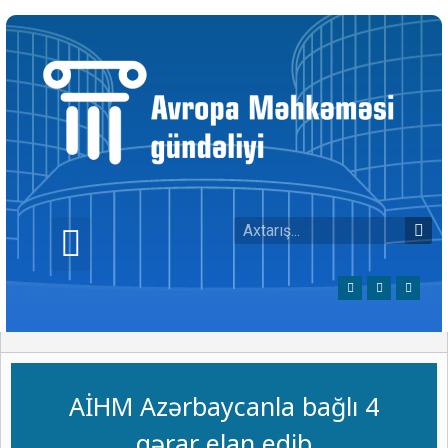
AİHM Azərbaycanla bağlı 4
qərar elan edib