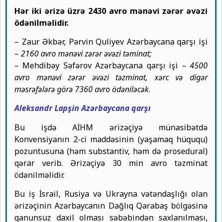
Hər iki ərizə üzrə 2430 avro mənəvi zərər əvəzi
ödənilməlidir.
– Zaur Əkbər, Pərvin Quliyev Azərbaycana qarşı işi
–
2160 avro mənəvi zərər əvəzi təminat;
– Mehdibəy Səfərov Azərbaycana qarşı işi –
4500
avro mənəvi zərər əvəzi təzminat, xərc və digər
məsrəfələrə görə 7360 avro ödəniləcək
.
Aleksandr Lapşin Azərbaycana qarşı
Bu işdə AİHM ərizəçiyə münasibətdə
Konvensiyanın 2-ci maddəsinin (yaşamaq hüququ)
pozuntusuna (həm substantiv, həm də prosedural)
qərar verib. Ərizəçiyə 30 min avro təzminat
ödənilməlidir.
Bu iş İsrail, Rusiya və Ukrayna vətəndaşlığı olan
ərizəçinin Azərbaycanın Dağlıq Qarabaş bölgəsinə
qanunsuz daxil olması səbəbindən saxlanılması,