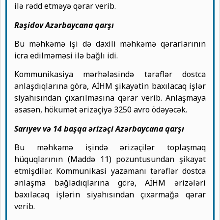
ilə rədd etməyə qərar verib.
Rəşidov Azərbaycana qarşı
Bu məhkəmə işi də daxili məhkəmə qərarlarının
icra edilməməsi ilə bağlı idi.
Kommunikasiya mərhələsində tərəflər dostca
anlaşdıqlarına görə, AİHM şikayətin baxılacaq işlər
siyahısından çıxarılmasına qərar verib. Anlaşmaya
əsasən, hökumət ərizəçiyə 3250 avro ödəyəcək.
Sarıyev və 14 başqa ərizəçi Azərbaycana qarşı
Bu məhkəmə işində ərizəçilər toplaşmaq
hüquqlarının (Maddə 11) pozuntusundan şikayət
etmişdilər. Kommunikasi yazamanı tərəflər dostca
anlaşma bağladıqlarına görə, AİHM ərizələri
baxılacaq işlərin siyahısından çıxarmağa qərar
verib.