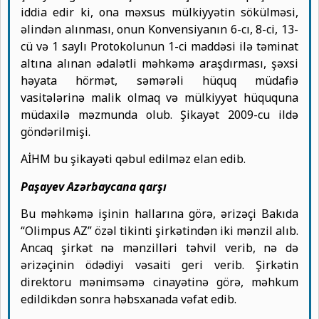
iddia edir ki, ona məxsus mülkiyyətin sökülməsi,
əlindən alınması, onun Konvensiyanın 6-cı, 8-ci, 13-
cü və 1 saylı Protokolunun 1-ci maddəsi ilə təminat
altına alınan ədalətli məhkəmə araşdırması, şəxsi
həyata hörmət, səmərəli hüquq müdafiə
vasitələrinə malik olmaq və mülkiyyət hüququna
müdaxilə məzmunda olub. Şikayət 2009-cu ildə
göndərilmişi.
AİHM bu şikayəti qəbul edilməz elan edib.
Paşayev Azərbaycana qarşı
Bu məhkəmə işinin hallarına görə, ərizəçi Bakıda
“Olimpus AZ” özəl tikinti şirkətindən iki mənzil alıb.
Ancaq şirkət nə mənzilləri təhvil verib, nə də
ərizəçinin ödədiyi vəsaiti geri verib. Şirkətin
direktoru mənimsəmə cinayətinə görə, məhkum
edildikdən sonra həbsxanada vəfat edib.