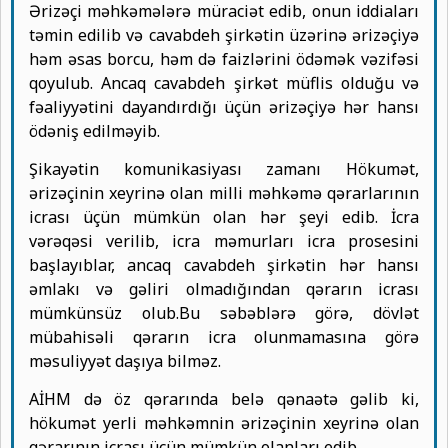
Ərizəçi məhkəmələrə müraciət edib, onun iddiaları
təmin edilib və cavabdeh şirkətin üzərinə ərizəçiyə
həm əsas borcu, həm də faizlərini ödəmək vəzifəsi
qoyulub. Ancaq cavabdeh şirkət müflis olduğu və
fəaliyyətini dayandırdığı üçün ərizəçiyə hər hansı
ödəniş edilməyib.
Şikayətin komunikasiyası zamanı Hökumət,
ərizəçinin xeyrinə olan milli məhkəmə qərarlarının
icrası üçün mümkün olan hər şeyi edib. İcra
vərəqəsi verilib, icra məmurları icra prosesini
başlayıblar, ancaq cavabdeh şirkətin hər hansı
əmlakı və gəliri olmadığından qərarın icrası
mümkünsüz olub.Bu səbəblərə görə, dövlət
mübahisəli qərarın icra olunmamasına görə
məsuliyyət daşıya bilməz.
AİHM də öz qərarında belə qənaətə gəlib ki,
hökumət yerli məhkəmnin ərizəçinin xeyrinə olan
qərarının icrası üçün mümkün olanları edib.