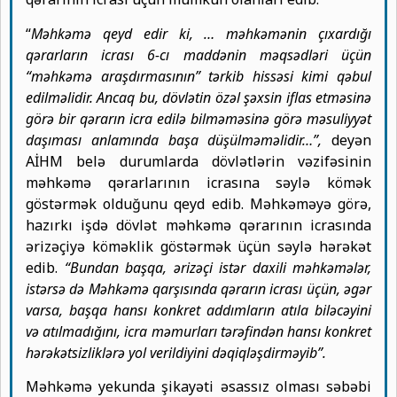
“
Məhkəmə qeyd edir ki, … məhkəmənin çıxardığı
qərarların icrası 6-cı maddənin məqsədləri üçün
“məhkəmə araşdırmasının” tərkib hissəsi kimi qəbul
edilməlidir. Ancaq bu, dövlətin özəl şəxsin iflas etməsinə
görə bir qərarın icra edilə bilməməsinə görə məsuliyyət
daşıması anlamında başa düşülməməlidir…”,
deyən
AİHM belə durumlarda dövlətlərin vəzifəsinin
məhkəmə qərarlarının icrasına səylə kömək
göstərmək olduğunu qeyd edib. Məhkəməyə görə,
hazırkı işdə dövlət məhkəmə qərarının icrasında
ərizəçiyə köməklik göstərmək üçün səylə hərəkət
edib.
“Bundan başqa, ərizəçi istər daxili məhkəmələr,
istərsə də Məhkəmə qarşısında qərarın icrası üçün, əgər
varsa, başqa hansı konkret addımların atıla biləcəyini
və atılmadığını, icra məmurları tərəfindən hansı konkret
hərəkətsizliklərə yol verildiyini dəqiqləşdirməyib”.
Məhkəmə yekunda şikayəti əsassız olması səbəbi