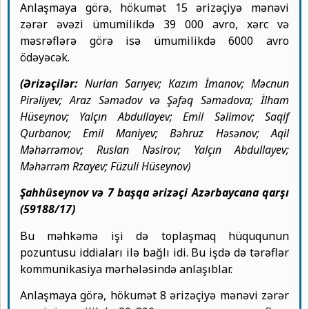
Anlaşmaya görə, hökumət 15 ərizəçiyə mənəvi
zərər əvəzi ümumilikdə 39 000 avro, xərc və
məsrəflərə görə isə ümumilikdə 6000 avro
ödəyəcək.
(Ərizəçilər:
Nurlan Sarıyev; Kazım İmanov; Məcnun
Pirəliyev; Araz Səmədov və Şəfəq Səmədova; İlham
Hüseynov; Yalçın Abdullayev; Emil Səlimov; Saqif
Qurbanov; Emil Maniyev; Bəhruz Həsənov; Aqil
Məhərrəmov; Ruslan Nəsirov; Yalçın Abdullayev;
Məhərrəm Rzayev; Füzuli Hüseynov)
Şahhüseynov və 7 başqa ərizəçi Azərbaycana qarşı
(59188/17)
Bu məhkəmə işi də toplaşmaq hüququnun
pozuntusu iddiaları ilə bağlı idi. Bu işdə də tərəflər
kommunikasiya mərhələsində anlaşıblar.
Anlaşmaya görə, hökumət 8 ərizəçiyə mənəvi zərər