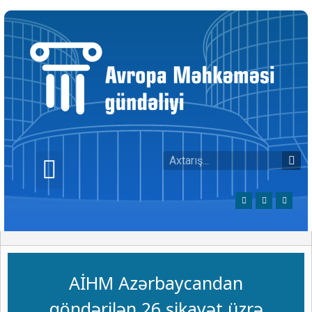
AİHM Azərbaycandan
göndərilən 26 şikayət üzrə