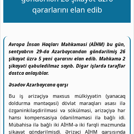
qərarlarını elan edib
Avropa İnsan Haqları Məhkəməsi (AİHM) bu gün,
sentyabrın 29-da Azərbaycandan göndərilmiş 26
şikayət üzrə 5 yeni qərarını elan edib.
Mə
hkəmə
2
şikayəti qəbuledilməz sayıb. Digər işlərdə tərəflər
dostca anlaşıblar.
Əsədov Azərbaycana qarşı
Bu iş ərizəçiyə məxsus mülkiyyətin (yanacaq
doldurma məntəqəsi) dövlət maraqları əsası ilə
özgəninkiləşdirilməsi və sökülməsi, ərizəçiyə hər
hansı kompensasiya ödənilməməsi ilə bağlı idi.
Mübahisə ilə bağlı iki AİHM-ə iki fərqli məzmunda
şikayət göndərilmişdi. Ərizəçi AİHM qarşısında