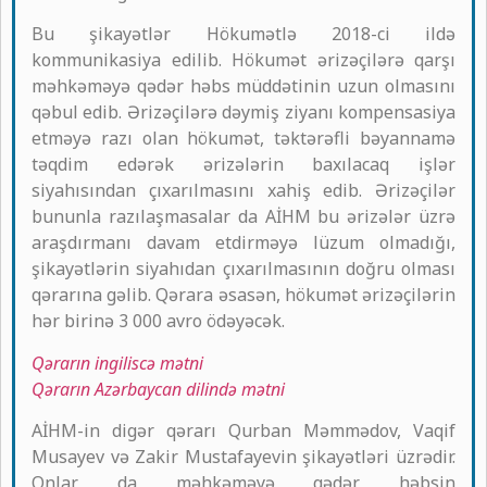
Bu şikayətlər Hökumətlə 2018-ci ildə
kommunikasiya edilib. Hökumət ərizəçilərə qarşı
məhkəməyə qədər həbs müddətinin uzun olmasını
qəbul edib. Ərizəçilərə dəymiş ziyanı kompensasiya
etməyə razı olan hökumət, təktərəfli bəyannamə
təqdim edərək ərizələrin baxılacaq işlər
siyahısından çıxarılmasını xahiş edib. Ərizəçilər
bununla razılaşmasalar da AİHM bu ərizələr üzrə
araşdırmanı davam etdirməyə lüzum olmadığı,
şikayətlərin siyahıdan çıxarılmasının doğru olması
qərarına gəlib. Qərara əsasən, hökumət ərizəçilərin
hər birinə 3 000 avro ödəyəcək.
Qərarın ingiliscə mətni
Qərarın Azərbaycan dilində mətni
AİHM-in digər qərarı Qurban Məmmədov, Vaqif
Musayev və Zakir Mustafayevin şikayətləri üzrədir.
Onlar da məhkəməyə qədər həbsin