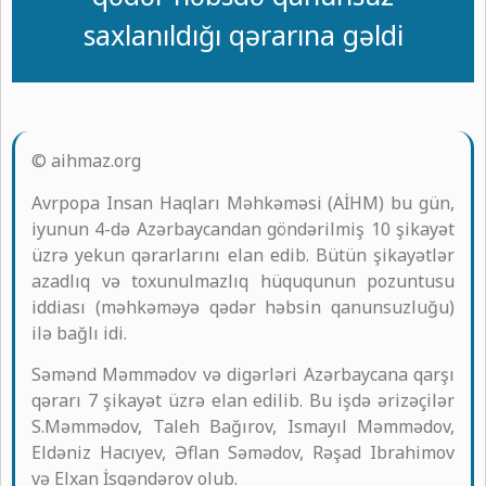
saxlanıldığı qərarına gəldi
© aihmaz.org
Avrpopa Insan Haqları Məhkəməsi (AİHM) bu gün,
iyunun 4-də Azərbaycandan göndərilmiş 10 şikayət
üzrə yekun qərarlarını elan edib. Bütün şikayətlər
azadlıq və toxunulmazlıq hüququnun pozuntusu
iddiası (məhkəməyə qədər həbsin qanunsuzluğu)
ilə bağlı idi.
Səmənd Məmmədov və digərləri Azərbaycana qarşı
qərarı 7 şikayət üzrə elan edilib. Bu işdə ərizəçilər
S.Məmmədov, Taleh Bağırov, Ismayıl Məmmədov,
Eldəniz Hacıyev, Əflan Səmədov, Rəşad Ibrahimov
və Elxan İsgəndərov olub.