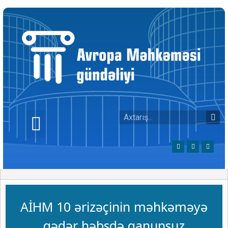
AİHM 10 ərizəçinin məhkəməyə
qədər həbsdə qanunsuz