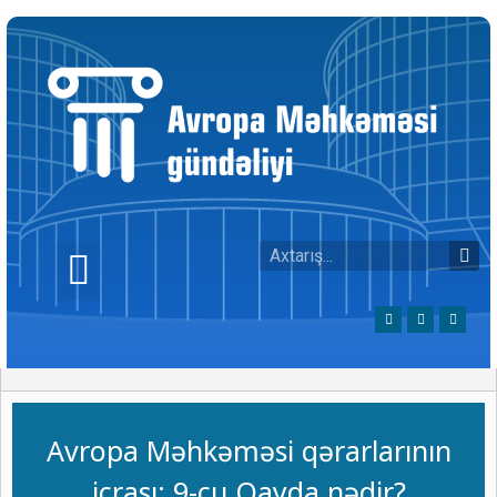
Avropa Məhkəməsi qərarlarının
icrası: 9-cu Qayda nədir?