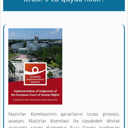
Nazirlər Komitəsinin qərarların icrası prosesi,
əsasən, Nazirlər Komitəsi ilə cavabdeh dövlət
arasında rəsmi dialoqdur. 9-cu Qayda təqdimatı