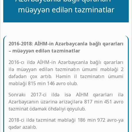
müəyyən edilən təzminatlar
2016-2018: AİHM-in Azərbaycanla bağlı qərarları
– müəyyən edilən təzminatlar
2016-cı ildə AİHM-in Azərbaycanla bağlı qərarları
ilə müəyyən edilən təzminatın ümumi məbləği 2
dəfədən çox artıb. Həmin il təzminatın ümumi
məbləği 815 min 146 avro olub.
Sonrakı 2017-ci ildə isə AİHM qərarları ilə
Azərbaycanın üzərinə ərizəçilərə 817 min 451 avro
təzminat ödəmək öhdəliyi qoyulub.
2018-ci ildə təzminat məbləği 186 min 972 avro-ya
qədər azalıb.