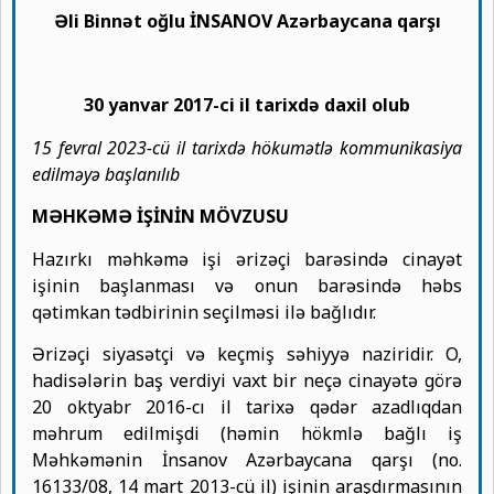
Əli Binnət oğlu İNSANOV Azərbaycana qarşı
30 yanvar 2017-ci il tarixdə daxil olub
15 fevral 2023-cü il tarixdə hökumətlə kommunikasiya
edilməyə başlanılıb
MƏHKƏMƏ İŞİNİN MÖVZUSU
Hazırkı məhkəmə işi ərizəçi barəsində cinayət
işinin başlanması və onun barəsində həbs
qətimkan tədbirinin seçilməsi ilə bağlıdır.
Ərizəçi siyasətçi və keçmiş səhiyyə naziridir. O,
hadisələrin baş verdiyi vaxt bir neçə cinayətə görə
20 oktyabr 2016-cı il tarixə qədər azadlıqdan
məhrum edilmişdi (həmin hökmlə bağlı iş
Məhkəmənin İnsanov Azərbaycana qarşı (no.
16133/08, 14 mart 2013-cü il) işinin araşdırmasının