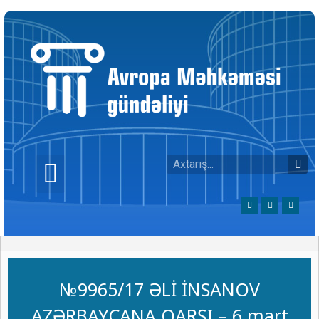
№9965/17 ƏLİ İNSANOV
AZƏRBAYCANA QARŞI – 6 mart