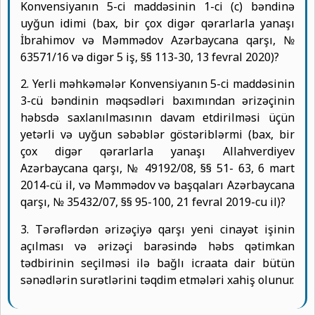
Konvensiyanın 5-ci maddəsinin 1-ci (c) bəndinə
uyğun idimi (bax, bir çox digər qərarlarla yanaşı
İbrahimov və Məmmədov Azərbaycana qarşı, №
63571/16 və digər 5 iş, §§ 113-30, 13 fevral 2020)?
2. Yerli məhkəmələr Konvensiyanın 5-ci maddəsinin
3-cü bəndinin məqsədləri baxımından ərizəçinin
həbsdə saxlanılmasının davam etdirilməsi üçün
yetərli və uyğun səbəblər göstəriblərmi (bax, bir
çox digər qərarlarla yanaşı Allahverdiyev
Azərbaycana qarşı, № 49192/08, §§ 51- 63, 6 mart
2014-cü il, və Məmmədov və başqaları Azərbaycana
qarşı, № 35432/07, §§ 95-100, 21 fevral 2019-cu il)?
3. Tərəflərdən ərizəçiyə qarşı yeni cinayət işinin
açılması və ərizəçi barəsində həbs qətimkan
tədbirinin seçilməsi ilə bağlı icraata dair bütün
sənədlərin surətlərini təqdim etmələri xahiş olunur.