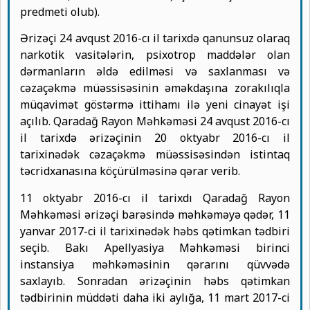
predmeti olub).
Ərizəçi 24 avqust 2016-cı il tarixdə qanunsuz olaraq
narkotik vasitələrin, psixotrop maddələr olan
dərmanların əldə edilməsi və saxlanması və
cəzaçəkmə müəssisəsinin əməkdaşına zorakılıqla
müqavimət göstərmə ittihamı ilə yeni cinayət işi
açılıb. Qaradağ Rayon Məhkəməsi 24 avqust 2016-cı
il tarixdə ərizəçinin 20 oktyabr 2016-cı il
tarixinədək cəzaçəkmə müəssisəsindən istintaq
təcridxanasına köçürülməsinə qərar verib.
11 oktyabr 2016-cı il tarixdı Qaradağ Rayon
Məhkəməsi ərizəçi barəsində məhkəməyə qədər, 11
yanvar 2017-ci il tarixinədək həbs qətimkan tədbiri
seçib. Bakı Apellyasiya Məhkəməsi birinci
instansiya məhkəməsinin qərarını qüvvədə
saxlayıb. Sonradan ərizəçinin həbs qətimkan
tədbirinin müddəti daha iki aylığa, 11 mart 2017-ci