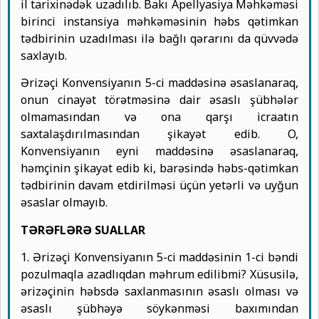
il tarixinədək uzadılıb. Bakı Apellyasiya Məhkəməsi
birinci instansiya məhkəməsinin həbs qətimkan
tədbirinin uzadılması ilə bağlı qərarını da qüvvədə
saxlayıb.
Ərizəçi Konvensiyanın 5-ci maddəsinə əsaslanaraq,
onun cinayət törətməsinə dair əsaslı şübhələr
olmamasından və ona qarşı icraatın
saxtalaşdırılmasından şikayət edib. O,
Konvensiyanın eyni maddəsinə əsaslanaraq,
həmçinin şikayət edib ki, barəsində həbs-qətimkan
tədbirinin davam etdirilməsi üçün yetərli və uyğun
əsaslar olmayıb.
TƏRƏFLƏRƏ SUALLAR
1. Ərizəçi Konvensiyanın 5-ci maddəsinin 1-ci bəndi
pozulmaqla azadlıqdan məhrum edilibmi? Xüsusilə,
ərizəçinin həbsdə saxlanmasının əsaslı olması və
əsaslı şübhəyə söykənməsi baxımından