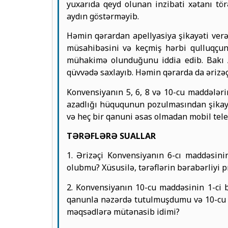
yuxarıda qeyd olunan inzibati xətanı t
aydın göstərməyib.
Həmin qərardan apellyasiya şikayəti verə
müsahibəsini və keçmiş hərbi qulluqçun
mühakimə olunduğunu iddia edib. Bakı A
qüvvədə saxlayıb. Həmin qərarda da ərizəç
Konvensiyanın 5, 6, 8 və 10-cu maddələri
azadlığı hüququnun pozulmasından şikayət
və heç bir qanuni əsas olmadan mobil tele
TƏRƏFLƏRƏ SUALLAR
1. Ərizəçi Konvensiyanın 6-cı maddəsini
olubmu? Xüsusilə, tərəflərin bərabərliyi 
2. Konvensiyanın 10-cu maddəsinin 1-ci 
qanunla nəzərdə tutulmuşdumu və 10-cu ma
məqsədlərə mütənasib idimi?