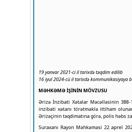
19 yanvar 2021-ci il tarixdə təqdim edilib
16 iyul 2024-cü il tarixdə kommunikasiyaya b
MƏHKƏMƏ İŞİNİN MÖVZUSU
Ərizə İnzibati Xətalar Məcəlləsinin 388-1
inzibati xətanı törətməklə ittiham olunan
Ərizəçinin təqdimatına görə, polis həbs 
Suraxanı Rayon Məhkəməsi 22 aprel 2020-ci