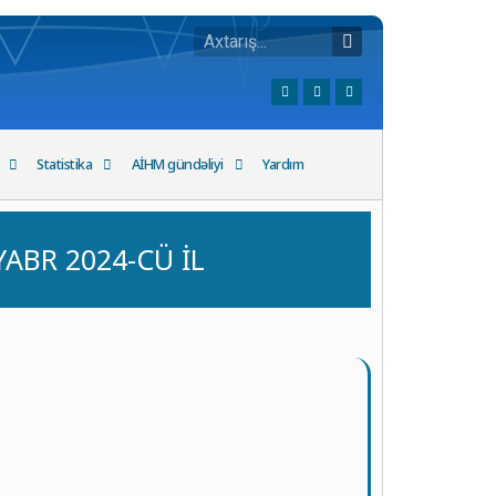
Statistika
AİHM gündəliyi
Yardım
YABR 2024-CÜ İL