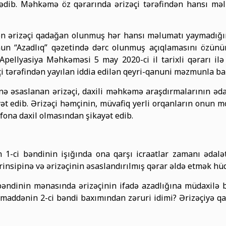
örədib. Məhkəmə öz qərarında ərizəçi tərəfindən hansı m
n ərizəçi qadağan olunmuş hər hansı məlumatı yaymadığını
un “Azadlıq” qəzetində dərc olunmuş açıqlamasını özün
pellyasiya Məhkəməsi 5 may 2020-ci il tarixli qərarı ilə
i tərəfindən yayılan iddia edilən qeyri-qanuni məzmunla bağ
nə əsaslanan ərizəçi, daxili məhkəmə araşdırmalarının əd
 edib. Ərizəçi həmçinin, müvafiq yerli orqanların onun m
fona daxil olmasından şikayət edib.
n 1-ci bəndinin işığında ona qarşı icraatlar zamanı əda
prinsipinə və ərizəçinin əsaslandırılmış qərar əldə etmək 
bəndinin mənasında ərizəçinin ifadə azadlığına müdaxilə 
ddənin 2-ci bəndi baxımından zəruri idimi? Ərizəçiyə qar