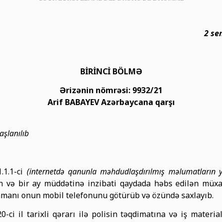
2 se
BİRİNCİ BÖLMƏ
Ərizənin nömrəsi: 9932/21
Arif BABAYEV
Azərbaycana qarşı
aşlanılıb
.1.1-ci
(internetdə qanunla məhdudlaşdırılmış məlumatların y
 və bir ay müddətinə inzibati qaydada həbs edilən müxalif
zamanı onun mobil telefonunu götürüb və özündə saxlayıb.
 il tarixli qərarı ilə polisin təqdimatına və iş material