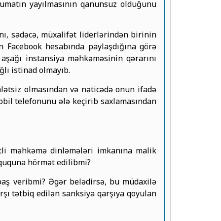
əlumatın yayılmasının qanunsuz olduğunu
, sadəcə, müxalifət liderlərindən birinin
ün Facebook hesabında paylaşdığına görə
 aşağı instansiya məhkəməsinin qərarını
lı istinad olmayıb.
alətsiz olmasından və nəticədə onun ifadə
obil telefonunu ələ keçirib saxlamasından
lətli məhkəmə dinləmələri imkanına malik
hüququna hörmət edilibmi?
baş veribmi? Əgər belədirsə, bu müdaxilə
şı tətbiq edilən sanksiya qarşıya qoyulan