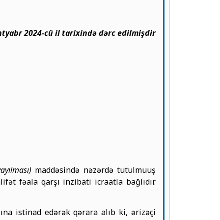
ntyabr 2024-cü il tarixində dərc edilmişdir
ayılması)
maddəsində nəzərdə tutulmuuş
ət fəala qarşı inzibati icraatla bağlıdır.
ına istinad edərək qərara alıb ki, ərizəçi