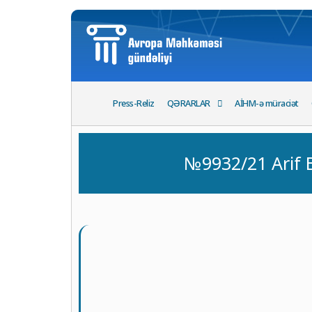
Press-Reliz
QƏRARLAR
AİHM-ə müraciət
№9932/21 Arif 