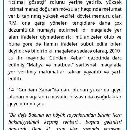
“ictimai gözətçi” rolunu yerinə yetirib, yüksək
ictimai maraq doğuran mövzular haqqında məlumat
verib; tanınmış yüksək vəzifəli dövlət məmuru olan
R.M. ona qarşı yönələn tənqidlərə daha çox
dözümlülük nümayiş etdirməli idi; məqalədə yer
alan ifadələr qiymətləndirici mülahizələr olub və
buna görə də həmin ifadələr sübut edilə bilən
deyildi; və bildirib ki, məqalədə sadəcə olaraq, 2010-
cu ilin mayında “Gündəm Xəbər” qəzetində dərc
edilmiş “Mafiya və mətbuat” sərlövhəli məqalədə
yer verilmiş məlumatlar təkrar yayaılıb və şərh
edilib.
14. “Gündəm Xəbər”də dərc olunan yuxarıda qeyd
olunan məqalənin müvafiq hissəsində aşağıdakılar
qeyd olunmuşdu:
“Bir dəfə Bakının ən böyük rayonlarından birinin [icra
hakimiyyətinin] keçmiş rəhbəri… başına gələnləri
danışırdı. Dedi ki, uzun illər rayonda yaşayan,