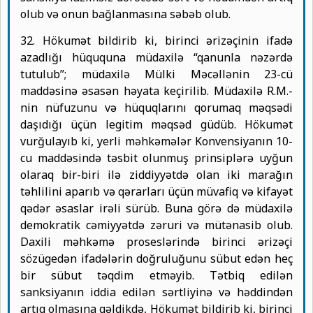
olub və onun bağlanmasına səbəb olub.
32. Hökumət bildirib ki, birinci ərizəçinin ifadə
azadlığı hüququna müdaxilə “qanunla nəzərdə
tutulub”; müdaxilə Mülki Məcəllənin 23-cü
maddəsinə əsasən həyata keçirilib. Müdaxilə R.M.-
nin nüfuzunu və hüquqlarını qorumaq məqsədi
daşıdığı üçün legitim məqsəd güdüb. Hökumət
vurğulayıb ki, yerli məhkəmələr Konvensiyanın 10-
cu maddəsində təsbit olunmuş prinsiplərə uyğun
olaraq bir-biri ilə ziddiyyətdə olan iki marağın
təhlilini aparıb və qərarları üçün müvafiq və kifayət
qədər əsaslar irəli sürüb. Buna görə də müdaxilə
demokratik cəmiyyətdə zəruri və mütənasib olub.
Daxili məhkəmə proseslərində birinci ərizəçi
sözügedən ifadələrin doğruluğunu sübut edən heç
bir sübut təqdim etməyib. Tətbiq edilən
sanksiyanın iddia edilən sərtliyinə və həddindən
artıq olmasına gəldikdə, Hökumət bildirib ki, birinci