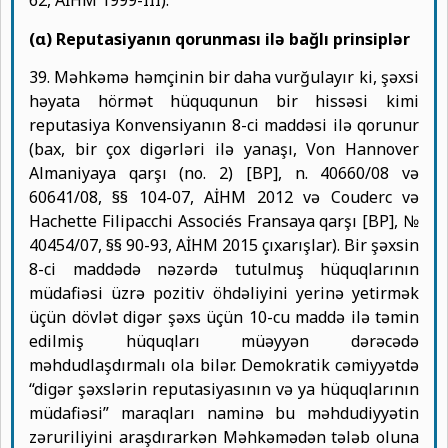
62, AİHM 1999-III).
(α) Reputasiyanın qorunması ilə bağlı prinsiplər
39. Məhkəmə həmçinin bir daha vurğulayır ki, şəxsi
həyata hörmət hüququnun bir hissəsi kimi
reputasiya Konvensiyanın 8-ci maddəsi ilə qorunur
(bax, bir çox digərləri ilə yanaşı, Von Hannover
Almaniyaya qarşı (no. 2) [BP], n. 40660/08 və
60641/08, §§ 104-07, AİHM 2012 və Couderc və
Hachette Filipacchi Associés Fransaya qarşı [BP], №
40454/07, §§ 90-93, AİHM 2015 çıxarışlar). Bir şəxsin
8-ci maddədə nəzərdə tutulmuş hüquqlarının
müdafiəsi üzrə pozitiv öhdəliyini yerinə yetirmək
üçün dövlət digər şəxs üçün 10-cu maddə ilə təmin
edilmiş hüquqları müəyyən dərəcədə
məhdudlaşdırmalı ola bilər. Demokratik cəmiyyətdə
“digər şəxslərin reputasiyasının və ya hüquqlarının
müdafiəsi” maraqları naminə bu məhdudiyyətin
zəruriliyini araşdırarkən Məhkəmədən tələb oluna