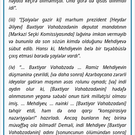
həyata keçirə bilməmişdi. Ona görə də qisas alınmalı
idi”.
(iii) “[Şaiyələr gəzir ki] mərhum prezident [Heydər
Əliyev] Bəxtiyar Vahabzadənin deputat mandatının
[Mərkəzi Seçki Komissiyasında] ləğvinə imkan verməyib
və bununla da son sözün kimdə olduğunu Mehdiyevə
sübut edib. Hansı ki, Mehdiyevin belə bir təşəbbüslə
çıxış etməsi barədə şayiələr vardı”.
(iv) “… Bəxtiyar Vahabzadə … Ramiz Mehdiyevin
düşməninə çevrildi, [və daha sonra] Azərbaycana zərərli
ideyalar gətirən maşının əsas rolunu oynadı; [və] indi
aydın olur ki, [Bəxtiyar Vahabzadənin] hədəfə
alınmasının yeganə səbəbi onun türk millətçisi olması
imiş. … Mehdiyev, … nəinki … [Bəxtiyar Vahabzadəni]
təhqir etdi, həm də ona qarşı “konspirasiya
nəzəriyyələri” hazırladı. Ancaq bunların heç birinə
müvəffəq ola bilmədi! Deməli, indi Mehdiyev [Bəxtiyar
Vahabzadənin] adını [sonuncunun ölümündən sonra]