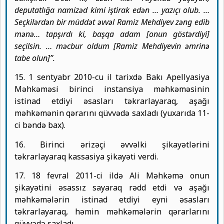
deputatlığa namizəd kimi iştirak edən … yazıçı olub. …
Seçkilərdən bir müddət əvvəl Ramiz Mehdiyev zəng edib
mənə… tapşırdı ki, başqa adam [onun göstərdiyi]
seçilsin. … məcbur oldum [Ramiz Mehdiyevin əmrinə
tabe olun]”.
15. 1 sentyabr 2010-cu il tarixdə Bakı Apellyasiya
Məhkəməsi birinci instansiya məhkəməsinin
istinad etdiyi əsasları təkrarlayaraq, aşağı
məhkəmənin qərarını qüvvədə saxladı (yuxarıda 11-
ci bəndə bax).
16. Birinci ərizəçi əvvəlki şikayətlərini
təkrarlayaraq kassasiya şikayəti verdi.
17. 18 fevral 2011-ci ildə Ali Məhkəmə onun
şikayətini əsassız sayaraq rədd etdi və aşağı
məhkəmələrin istinad etdiyi eyni əsasları
təkrarlayaraq, həmin məhkəmələrin qərarlarını
qüvvədə saxladı.