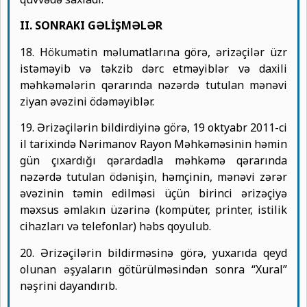
II. SONRAKI GƏLİŞMƏLƏR
18. Hökumətin məlumatlarına görə, ərizəçilər üzr
istəməyib və təkzib dərc etməyiblər və daxili
məhkəmələrin qərarında nəzərdə tutulan mənəvi
ziyan əvəzini ödəməyiblər.
19. Ərizəçilərin bildirdiyinə görə, 19 oktyabr 2011-ci
il tarixində Nərimanov Rayon Məhkəməsinin həmin
gün çıxardığı qərardadla məhkəmə qərarında
nəzərdə tutulan ödənişin, həmçinin, mənəvi zərər
əvəzinin təmin edilməsi üçün birinci ərizəçiyə
məxsus əmlakın üzərinə (kompüter, printer, istilik
cihazları və telefonlar) həbs qoyulub.
20. Ərizəçilərin bildirməsinə görə, yuxarıda qeyd
olunan əşyaların götürülməsindən sonra “Xural”
nəşrini dayandırıb.