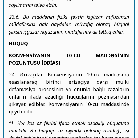
sayılmasını tələb etsin.
23.6. Bu maddənin fiziki şəxsin işgüzar nüfuzunun
müdafiəsinə dair qaydaları müvafiq olaraq hüquqi
şəxsin işgüzar nüfuzunun müdafiəsinə də tətbiq edilir.
HÜQUQ
KONVENSİYANIN 10-CU MADDƏSİNİN
POZUNTUSU İDDİASI
24. Ərizəçilər Konvensiyanın 10-cu maddəsinə
əsaslanaraq, birinci ərizəçiyə qarşı mülki
defamasiya prosesinin və onunla bağlı cəzaların
onların ifadə azadlığı hüquqlarını pozmasından
şikayət ediblər. Konvensiyanın 10-cu maddəsində
qeyd edilir:
“1. Hər kəs öz fikrini ifadə etmək azadlığı hüququna
malikdir. Bu hüquqa öz rəyində qalmaq azadlığı, və