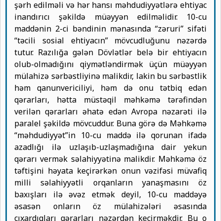
şərh edilməli və hər hansı məhdudiyyətlərə ehtiyac
inandırıcı şəkildə müəyyən edilməlidir. 10-cu
maddənin 2-ci bəndinin mənasında “zəruri” sifəti
“təcili sosial ehtiyacın” mövcudluğunu nəzərdə
tutur. Razılığa gələn Dövlətlər belə bir ehtiyacın
olub-olmadığını qiymətləndirmək üçün müəyyən
mülahizə sərbəstliyinə malikdir, lakin bu sərbəstlik
həm qanunvericiliyi, həm də onu tətbiq edən
qərarları, hətta müstəqil məhkəmə tərəfindən
verilən qərarları əhatə edən Avropa nəzarəti ilə
paralel şəkildə mövcuddur. Buna görə də Məhkəmə
“məhdudiyyət”in 10-cu maddə ilə qorunan ifadə
azadlığı ilə uzlaşıb-uzlaşmadığına dair yekun
qərarı vermək səlahiyyətinə malikdir. Məhkəmə öz
təftişini həyata keçirərkən onun vəzifəsi müvafiq
milli səlahiyyətli orqanların yanaşmasını öz
baxışları ilə əvəz etmək deyil, 10-cu maddəyə
əsasən onların öz mülahizələri əsasında
çıxardıqları qərarları nəzərdən keçirməkdir. Bu o