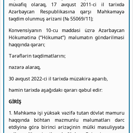
müvafiq olaraq, 17 avqust 2011-ci il tarixdə
Azərbaycan Respublikasına qarşı Məhkəməyə
təqdim olunmuş ərizəni (№ 55069/11);
Konvensiyanın 10-cu maddəsi üzrə Azərbaycan
Hökumətinə (“Hökumət”) məlumatın göndərilməsi
haqqında qərarı;
Tərəflərin təqdimatlarını;
nəzərə alaraq,
30 avqust 2022-ci il tarixdə müzakirə aparıb,
həmin tarixdə aşağıdakı qərarı qəbul edir:
GİRİŞ
1. Məhkəmə işi yüksək vəzifə tutan dövlət məmuru
haqqında böhtan məzmunlu məlumatları dərc
etdiyinə görə birinci ərizəçinin mülki məsuliyyətə