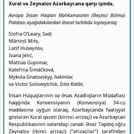
Xural və Zeynalov Azərbaycana qarşı işində,
Avropa İnsan Haqları Məhkəməsinin (Beşinci Bölmə)
Palatası aşağıdakılardan ibarət tərkibdə toplaşaraq:
Síofra O’Leary,
Sədr,
Mārtiņš Mits,
Lətif Hüseynov,
Ivana Jelić,
Mattias Guyomar,
Kateřina Šimáčková,
Mykola Gnatovskyy,
hakimlər,
və Victor Soloveytchik,
İclas Katibi,
İnsan Hüquqlarının və Əsas Azadlıqların Müdafiəsi
haqqında Konvensiyanın (Konvensiya) 34-cü
maddəsinə uyğun olaraq, Azərbaycanda fəaliyyət
göstərən Xural qəzeti (birinci ərizəçi) və Azərbaycan
Respublikasının vətəndaşı cənab Əvəz Tapdıq oğlu
Zeynalov (ikinci ərizəçi) (“ərizəçilər”) tərəfindən