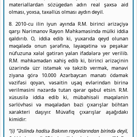
materiallardan sözügedən adın real şəxsə aid
olması, yoxsa, təxəllüs olması aydın deyil.
8. 2010-cu ilin iyun ayında R.M. birinci ərizəçiyə
qarşı Nərimanov Rayon Məhkəməsində mülki iddia
qaldırıb. O, iddia edib ki, yuxarıda qeyd olunan
məqalədə onun şərəfinə, ləyaqətinə və peşəkar
nüfuzuna xələl gətirən yalan ifadələrə yer verilib.
R.M. məhkəmədən xahiş edib ki, birinci ərizəçinin
üzərində üzr istəmək və təkzib vermək, mənəvi
ziyana görə 10.000 Azərbaycan manatı ödəmək
vəzifəsi qoyan, vəsaitin uşaq evlərindən birinə
verilməsini nəzərdə tutan qərar qəbul etsin. R.M.
xüsusilə iddia edib ki, mübahisəli məqalənin
sərlövhəsi və məqalədən bəzi çıxarışlar böhtan
xarakteri daşıyır. Müvafiq çıxarışlar aşağıdakı
kimidir:
“(i) “Əslində hadisə Bakının rayonlarından birində deyil,