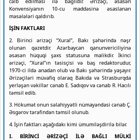
cəlb edilməsi ilə bağlıdır. Ərizəçi, əsasən
Konvensiyanın 10-cu maddəsinə əsaslanan
məsələləri qaldırıb.
İŞİN FAKTLARI
2. Birinci ərizəçi “Xural”, Bakı şəhərində nəşr
olunan qəzetdir. Azərbaycan qanunvericiliyinə
əsasən hüquqi şəxs statusuna malikdir. İkinci
ərizəçi, “Xural”ın təsisçisi və baş redaktorudur,
1970-ci ildə anadan olub və Bakı şəhərində yaşayır.
Ərizəçiləri müvafiq olaraq Bakıda və Strasburqda
yerləşən vəkillər cənab E. Sadıqov və cənab R. Hacılı
təmsil edib.
3. Hökumət onun səlahiyyətli nümayəndəsi cənab Ç.
Əsgərov tərəfindən təmsil olunub.
4. İşin faktları aşağıdakı kimi ümumiləşdirilə bilər.
I. BİRİNCİ ƏRİZƏÇİ İLƏ BAĞLI MÜLKİ