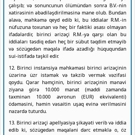
çalışıb; və sonuncunun ölümündən sonra B.V.-nin
xatirəsinin əbədiləşdirilməsinə mane olub. Bundan
əlavə, məhkəmə qeyd edib ki, bu iddialar R.M.-in
nüfuzuna toxunan və heç bir faktiki əsası olmayan
ifadələrdir, birinci ərizəçi R.M.-yə qarşı olan bu
iddiaları təsdiq edən heç bir sübut təqdim etməyib
və sözügedən məqalə ifadə azadlığı hüququndan
sui-istifadə təşkil edir.
12. Birinci instansiya məhkəməsi birinci ərizəçinin
üzərinə üzr istəmək və təkzib vermək vəzifəsi
qoydu. Qərar həmçinin, birinci ərizəçinin mənəvi
ziyana görə 10.000 manat (maddi zamanda
təxminən 10.000 avronun (EUR) ekvivalenti)
ödəməsini, həmin vəsaitin uşaq evinə verilməsini
nəzərdə tuturdu.
13. Birinci ərizəçi apellyasiya şikayəti verib və iddia
edib ki, sözügedən məqaləni dərc etməklə o, öz