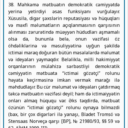
38. Məhkəmə mətbuatın demokratik cəmiyyətdə
yerinə yetirdiyi əsas funksiyanı vurğulayır.
Xüsusilə, digər şəxslərin reputasiyası və hüquqları
və məxfi məlumatların açıqlanmasının qarşısının
alınması zərurətində müəyyən hüdudları aşmamalı
olsa da, bununla belə, onun vəzifəsi öz
öhdəliklərinə və məsuliyyətinə uyğun şəkildə
ictimai maraq doğuran bütün məsələlərdə məlumat
və ideyaları yaymaqdır. Beləliklə, milli hakimiyyət
orqanlarının mülahizə sərbəstliyi demokratik
cəmiyyətin mətbuata “ictimai gözətçi” rolunu
həyata keçirməsinə imkan vermək marağı ilə
məhdudlaşır. Bu cür məlumat və ideyaları çatdırmaq
təkcə mətbuatın vəzifəsi deyil; həm də ictimaiyyətin
onları almaq hüququ var. Əks təqdirdə, mətbuat
özünün “ictimai gözətçi” rolunu oynaya bilməzdi
(bax, bir çox digərləri ilə yanaşı, Bladet Tromsö və
Stensaas Norveçə qarşı [BP], № 21980/93, §§ 59 və