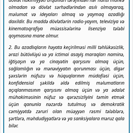
dövlət hakimiyyəti orqanları tərəfindən hər hansı maneə
olmadan və dövlət sərhədlərindən asılı olmayaraq,
məlumat və ideyaları almaq və yaymaq azadlığı
daxildir. Bu maddə dövlətlərin radio-yayım, televiziya və
kinematoqrafiya müəssisələrinə lisenziya tələbi
qoymasına mane olmur.
2. Bu azadlıqların həyata keçirilməsi milli təhlükəsizlik,
ərazi bütövlüyü və ya ictimai asayiş maraqları naminə,
iğtişaşın və ya cinayətin qarşısını almaq üçün,
sağlamlığın və mənəviyyatın qorunması üçün, digər
şəxslərin nüfuzu və hüquqlarının müdafiəsi üçün,
konfidensial şəkildə əldə edilmiş məlumatların
açıqlanmasının qarşısını almaq üçün və ya ədalət
mühakiməsinin nüfuz və qərəzsizliyini təmin etmək
üçün qanunla nəzərdə tutulmuş və demokratik
cəmiyyətdə zəruri olan müəyyən rəsmi tələblərə,
şərtlərə, məhdudiyyətlərə və ya sanksiyalara məruz qala
bilər.