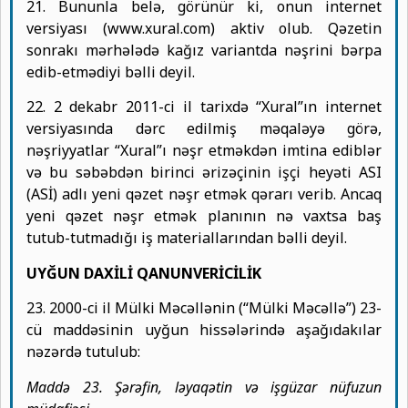
21. Bununla belə, görünür ki, onun internet
versiyası (www.xural.com) aktiv olub. Qəzetin
sonrakı mərhələdə kağız variantda nəşrini bərpa
edib-etmədiyi bəlli deyil.
22. 2 dekabr 2011-ci il tarixdə “Xural”ın internet
versiyasında dərc edilmiş məqaləyə görə,
nəşriyyatlar “Xural”ı nəşr etməkdən imtina ediblər
və bu səbəbdən birinci ərizəçinin işçi heyəti ASI
(ASİ) adlı yeni qəzet nəşr etmək qərarı verib. Ancaq
yeni qəzet nəşr etmək planının nə vaxtsa baş
tutub-tutmadığı iş materiallarından bəlli deyil.
UYĞUN DAXİLİ QANUNVERİCİLİK
23. 2000-ci il Mülki Məcəllənin (“Mülki Məcəllə”) 23-
cü maddəsinin uyğun hissələrində aşağıdakılar
nəzərdə tutulub:
Maddə 23. Şərəfin, ləyaqətin və işgüzar nüfuzun