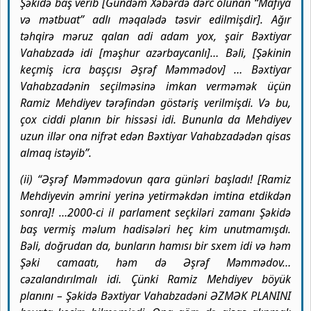
Şəkidə baş verib [Gündəm Xəbərdə dərc olunan “Mafiya
və mətbuat” adlı məqalədə təsvir edilmişdir]. Ağır
təhqirə məruz qalan adi adam yox, şair Bəxtiyar
Vahabzadə idi [məşhur azərbaycanlı]… Bəli, [Şəkinin
keçmiş icra başçısı Əşrəf Məmmədov] … Bəxtiyar
Vahabzadənin seçilməsinə imkan verməmək üçün
Ramiz Mehdiyev tərəfindən göstəriş verilmişdi. Və bu,
çox ciddi planın bir hissəsi idi. Bununla da Mehdiyev
uzun illər ona nifrət edən Bəxtiyar Vahabzadədən qisas
almaq istəyib”.
(ii) “Əşrəf Məmmədovun qara günləri başladı! [Ramiz
Mehdiyevin əmrini yerinə yetirməkdən imtina etdikdən
sonra]! …2000-ci il parlament seçkiləri zamanı Şəkidə
baş vermiş məlum hadisələri heç kim unutmamışdı.
Bəli, doğrudan da, bunların hamısı bir sxem idi və həm
Şəki camaatı, həm də Əşrəf Məmmədov…
cəzalandırılmalı idi. Çünki Ramiz Mehdiyev böyük
planını – Şəkidə Bəxtiyar Vahabzadəni ƏZMƏK PLANINI