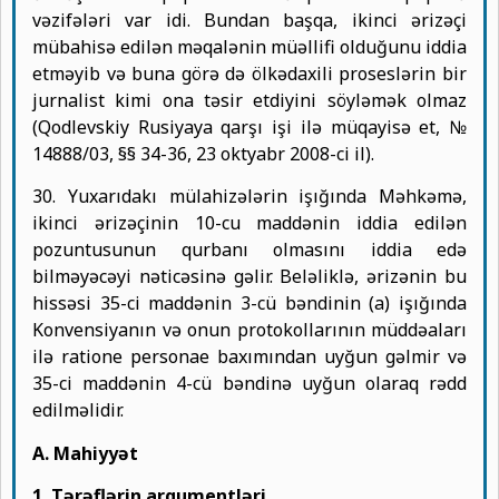
vəzifələri var idi. Bundan başqa, ikinci ərizəçi
mübahisə edilən məqalənin müəllifi olduğunu iddia
etməyib və buna görə də ölkədaxili proseslərin bir
jurnalist kimi ona təsir etdiyini söyləmək olmaz
(Qodlevskiy Rusiyaya qarşı işi ilə müqayisə et, №
14888/03, §§ 34-36, 23 oktyabr 2008-ci il).
30. Yuxarıdakı mülahizələrin işığında Məhkəmə,
ikinci ərizəçinin 10-cu maddənin iddia edilən
pozuntusunun qurbanı olmasını iddia edə
bilməyəcəyi nəticəsinə gəlir. Beləliklə, ərizənin bu
hissəsi 35-ci maddənin 3-cü bəndinin (a) işığında
Konvensiyanın və onun protokollarının müddəaları
ilə ratione personae baxımından uyğun gəlmir və
35-ci maddənin 4-cü bəndinə uyğun olaraq rədd
edilməlidir.
A. Mahiyyət
1. Tərəflərin arqumentləri