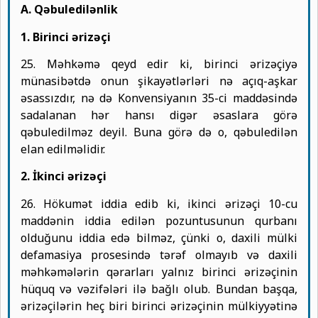
A. Qəbuledilənlik
1. Birinci ərizəçi
25. Məhkəmə qeyd edir ki, birinci ərizəçiyə
münasibətdə onun şikayətlərləri nə açıq-aşkar
əsassızdır, nə də Konvensiyanın 35-ci maddəsində
sadalanan hər hansı digər əsaslara görə
qəbuledilməz deyil. Buna görə də o, qəbuledilən
elan edilməlidir.
2. İkinci ərizəçi
26. Hökumət iddia edib ki, ikinci ərizəçi 10-cu
maddənin iddia edilən pozuntusunun qurbanı
olduğunu iddia edə bilməz, çünki o, daxili mülki
defamasiya prosesində tərəf olmayıb və daxili
məhkəmələrin qərarları yalnız birinci ərizəçinin
hüquq və vəzifələri ilə bağlı olub. Bundan başqa,
ərizəçilərin heç biri birinci ərizəçinin mülkiyyətinə