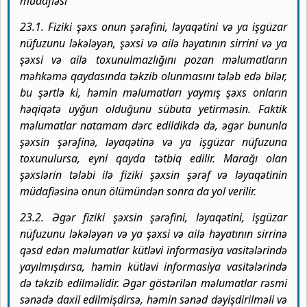
müdafiəsi
23.1. Fiziki şəxs onun şərəfini, ləyaqətini və ya işgüzar
nüfuzunu ləkələyən, şəxsi və ailə həyatının sirrini və ya
şəxsi və ailə toxunulmazlığını pozan məlumatların
məhkəmə qaydasında təkzib olunmasını tələb edə bilər,
bu şərtlə ki, həmin məlumatları yaymış şəxs onların
həqiqətə uyğun olduğunu sübuta yetirməsin. Faktik
məlumatlar natamam dərc edildikdə də, əgər bununla
şəxsin şərəfinə, ləyaqətinə və ya işgüzar nüfuzuna
toxunulursa, eyni qayda tətbiq edilir. Marağı olan
şəxslərin tələbi ilə fiziki şəxsin şərəf və ləyaqətinin
müdafiəsinə onun ölümündən sonra da yol verilir.
23.2. Əgər fiziki şəxsin şərəfini, ləyaqətini, işgüzar
nüfuzunu ləkələyən və ya şəxsi və ailə həyatının sirrinə
qəsd edən məlumatlar kütləvi informasiya vasitələrində
yayılmışdırsa, həmin kütləvi informasiya vasitələrində
də təkzib edilməlidir. Əgər göstərilən məlumatlar rəsmi
sənədə daxil edilmişdirsə, həmin sənəd dəyişdirilməli və