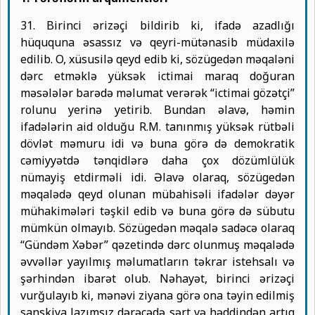
31. Birinci ərizəçi bildirib ki, ifadə azadlığı
hüququna əsassız və qeyri-mütənasib müdaxilə
edilib. O, xüsusilə qeyd edib ki, sözügedən məqaləni
dərc etməklə yüksək ictimai maraq doğuran
məsələlər barədə məlumat verərək “ictimai gözətçi”
rolunu yerinə yetirib. Bundan əlavə, həmin
ifadələrin aid olduğu R.M. tanınmış yüksək rütbəli
dövlət məmuru idi və buna görə də demokratik
cəmiyyətdə tənqidlərə daha çox dözümlülük
nümayiş etdirməli idi. Əlavə olaraq, sözügedən
məqalədə qeyd olunan mübahisəli ifadələr dəyər
mühakimələri təşkil edib və buna görə də sübutu
mümkün olmayıb. Sözügedən məqalə sadəcə olaraq
“Gündəm Xəbər” qəzetində dərc olunmuş məqalədə
əvvəllər yayılmış məlumatların təkrar istehsalı və
şərhindən ibarət olub. Nəhayət, birinci ərizəçi
vurğulayıb ki, mənəvi ziyana görə ona təyin edilmiş
sanskiya lazımsız dərəcədə sərt və həddindən artıq