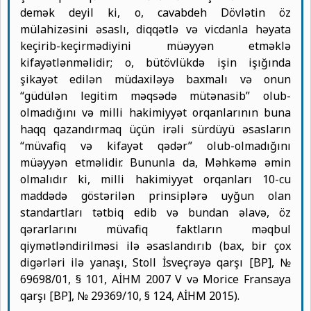
demək deyil ki, o, cavabdeh Dövlətin öz
mülahizəsini əsaslı, diqqətlə və vicdanla həyata
keçirib-keçirmədiyini müəyyən etməklə
kifayətlənməlidir; o, bütövlükdə işin işığında
şikayət edilən müdaxiləyə baxmalı və onun
“güdülən legitim məqsədə mütənasib” olub-
olmadığını və milli hakimiyyət orqanlarının buna
haqq qazandırmaq üçün irəli sürdüyü əsasların
“müvafiq və kifayət qədər” olub-olmadığını
müəyyən etməlidir. Bununla da, Məhkəmə əmin
olmalıdır ki, milli hakimiyyət orqanları 10-cu
maddədə göstərilən prinsiplərə uyğun olan
standartları tətbiq edib və bundan əlavə, öz
qərarlarını müvafiq faktların məqbul
qiymətləndirilməsi ilə əsaslandırıb (bax, bir çox
digərləri ilə yanaşı, Stoll İsveçrəyə qarşı [BP], №
69698/01, § 101, AİHM 2007 V və Morice Fransaya
qarşı [BP], № 29369/10, § 124, AİHM 2015).