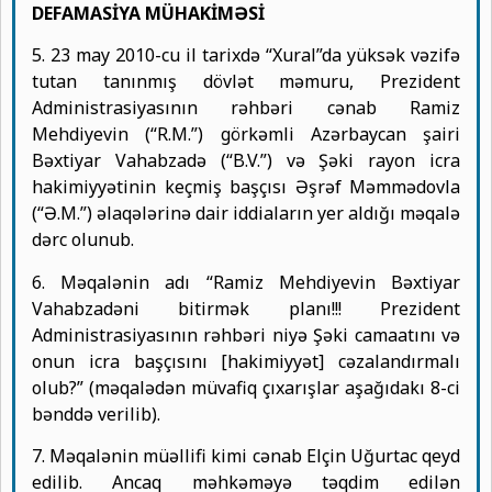
DEFAMASİYA MÜHAKİMƏSİ
5. 23 may 2010-cu il tarixdə “Xural”da yüksək vəzifə
tutan tanınmış dövlət məmuru, Prezident
Administrasiyasının rəhbəri cənab Ramiz
Mehdiyevin (“R.M.”) görkəmli Azərbaycan şairi
Bəxtiyar Vahabzadə (“B.V.”) və Şəki rayon icra
hakimiyyətinin keçmiş başçısı Əşrəf Məmmədovla
(“Ə.M.”) əlaqələrinə dair iddiaların yer aldığı məqalə
dərc olunub.
6. Məqalənin adı “Ramiz Mehdiyevin Bəxtiyar
Vahabzadəni bitirmək planı!!! Prezident
Administrasiyasının rəhbəri niyə Şəki camaatını və
onun icra başçısını [hakimiyyət] cəzalandırmalı
olub?” (məqalədən müvafiq çıxarışlar aşağıdakı 8-ci
bənddə verilib).
7. Məqalənin müəllifi kimi cənab Elçin Uğurtac qeyd
edilib. Ancaq məhkəməyə təqdim edilən