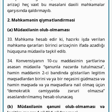
ərizəçi heç vaxt bu məsələni daxili məhkəmələr
qarşısında qaldırmayıb.
2. Məhkəmənin qiymətləndirməsi
(a) Müdaxilənin olub-olmaması
33. Məhkəmə hesab edir ki, hazırkı işdə verilən
məhkəmə qərarları birinci ərizəçinin ifadə azadlığı
hüququna müdaxilə təşkil edib.
34. Konvensiyanın 10-cu maddəsinin şərtlərinə
əsasən müdaxilə “qanunla nəzərdə tutulmazsa”,
həmin maddənin 2-ci bəndində göstərilən legitim
məqsədlərdən birini və ya bir neçəsini güdməzsə və
həmin məqsədə və ya məqsədlərə nail olmaq üçün
“demokratik cəmiyyətdə zəruri olmazsa”
əsaslandırılmamış hesab olunacaq.
(b) Müdaxilənin qanuni olub-olmaması və