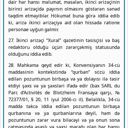
dair hər hansı məlumat, məsələn, ikinci ərizəçinin
birinci ərizəçidə payının olmasını göstərən sənəd
təqdim etməyiblər. Hökumət buna görə iddia edib
ki, ərizə ikinci ərizəçiyə aid olan hissədə ratione
personae uyğun gəlmir.
27. İkinci ərizəçi “Xural” qəzetinin təsisçisi və baş
redaktoru olduğu üçün zərərçəkmiş statusunda
olduğunu iddia edib.
28. Məhkəmə qeyd edir ki, Konvensiyanın 34-cü
maddəsinin kontekstində “qurban” sözü iddia
edilən pozuntunun birbaşa və ya dolayısı ilə təsir
etdiyi şəxs və ya şəxsləri ifadə edir (bax SARL du
Parc d’Activités de Blotzheim Fransaya qarşı, №
72377/01, § 20, 11 iyul 2006-cı il). Beləliklə, 34-cü
maddə təkcə iddia edilən pozuntunun birbaşa
qurbanına və ya qurbanlarına deyil, həm də
pozuntunun zərər vura biləcəyi və ya onun sona
çatmasında əsaslı və şəxsi marağı olan hər hansı