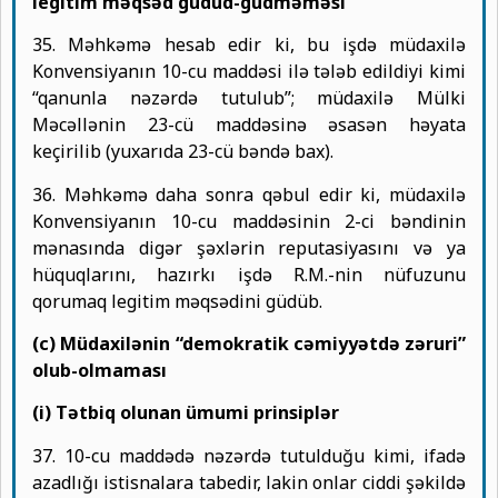
legitim məqsəd güdüd-güdməməsi
35. Məhkəmə hesab edir ki, bu işdə müdaxilə
Konvensiyanın 10-cu maddəsi ilə tələb edildiyi kimi
“qanunla nəzərdə tutulub”; müdaxilə Mülki
Məcəllənin 23-cü maddəsinə əsasən həyata
keçirilib (yuxarıda 23-cü bəndə bax).
36. Məhkəmə daha sonra qəbul edir ki, müdaxilə
Konvensiyanın 10-cu maddəsinin 2-ci bəndinin
mənasında digər şəxlərin reputasiyasını və ya
hüquqlarını, hazırkı işdə R.M.-nin nüfuzunu
qorumaq legitim məqsədini güdüb.
(c) Müdaxilənin “demokratik cəmiyyətdə zəruri”
olub-olmaması
(i) Tətbiq olunan ümumi prinsiplər
37. 10-cu maddədə nəzərdə tutulduğu kimi, ifadə
azadlığı istisnalara tabedir, lakin onlar ciddi şəkildə