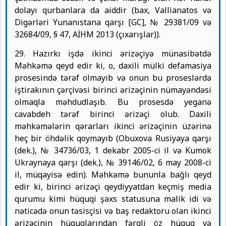
dolayı qurbanlara da aiddir (bax, Vallianatos və
Digərləri Yunanıstana qarşı [GC], № 29381/09 və
32684/09, § 47, AİHM 2013 (çıxarışlar)).
29. Hazırkı işdə ikinci ərizəçiyə münasibətdə
Məhkəmə qeyd edir ki, o, daxili mülki defamasiya
prosesində tərəf olmayıb və onun bu proseslərdə
iştirakının çərçivəsi birinci ərizəçinin nümayəndəsi
olmaqla məhdudlaşıb. Bu prosesdə yeganə
cavabdeh tərəf birinci ərizəçi olub. Daxili
məhkəmələrin qərarları ikinci ərizəçinin üzərinə
heç bir öhdəlik qoymayıb (Obuxova Rusiyaya qarşı
(dek.), № 34736/03, 1 dekabr 2005-ci il və Kumok
Ukraynaya qarşı (dek.), № 39146/02, 6 may 2008-ci
il, müqayisə edin). Məhkəmə bununla bağlı qeyd
edir ki, birinci ərizəçi qeydiyyatdan keçmiş media
qurumu kimi hüquqi şəxs statusuna malik idi və
nəticədə onun təsisçisi və baş redaktoru olan ikinci
ərizəçinin hüquqlarından fərqli öz hüquq və