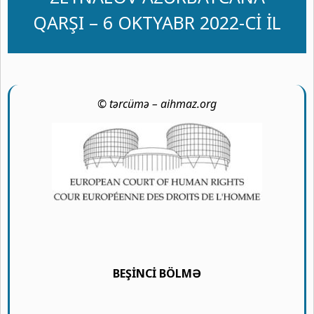
QARŞI – 6 OKTYABR 2022-Cİ İL
© tərcümə – aihmaz.org
BEŞİNCİ BÖLMƏ