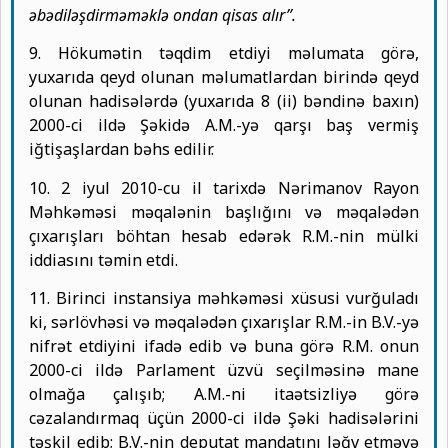
əbədiləşdirməməklə ondan qisas alır”.
9. Hökumətin təqdim etdiyi məlumata görə,
yuxarıda qeyd olunan məlumatlardan birində qeyd
olunan hadisələrdə (yuxarıda 8 (ii) bəndinə baxın)
2000-ci ildə Şəkidə A.M.-yə qarşı baş vermiş
iğtişaşlardan bəhs edilir.
10. 2 iyul 2010-cu il tarixdə Nərimanov Rayon
Məhkəməsi məqalənin başlığını və məqalədən
çıxarışları böhtan hesab edərək R.M.-nin mülki
iddiasını təmin etdi.
11. Birinci instansiya məhkəməsi xüsusi vurğuladı
ki, sərlövhəsi və məqalədən çıxarışlar R.M.-in B.V.-yə
nifrət etdiyini ifadə edib və buna görə R.M. onun
2000-ci ildə Parlament üzvü seçilməsinə mane
olmağa çalışıb; A.M.-ni itaətsizliyə görə
cəzalandırmaq üçün 2000-ci ildə Şəki hadisələrini
təşkil edib; B.V.-nin deputat mandatını ləğv etməyə