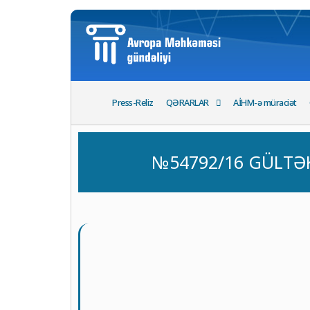
Press-Reliz
QƏRARLAR
AİHM-ə müraciət
№54792/16 GÜLTƏKİ