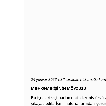
24 yanvar 2023-cü il tarixdən hökumətlə ko
MƏHKƏMƏ İŞİNİN MÖVZUSU
Bu işdə ərizəçi parlamentin keçmiş üzvü v
şikayət edib. İşin materiallarından gör