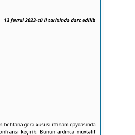
13 fevral 2023-cü il tarixində dərc edilib
dən böhtana görə xüsusi ittiham qaydasında
onfransı keçirib. Bunun ardınca müxtəlif