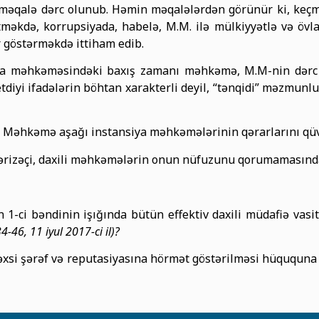
ə məqalə dərc olunub. Həmin məqalələrdən görünür ki, keçm
etməkdə, korrupsiyada, habelə, M.M. ilə mülkiyyətlə və öv
 göstərməkdə ittiham edib.
nsiya məhkəməsindəki baxış zamanı məhkəmə, M.M-nin dərc
iyi ifadələrin böhtan xarakterli deyil, “tənqidi” məzmunlu 
 Ali Məhkəmə aşağı instansiya məhkəmələrinin qərarlarını qü
ərizəçi, daxili məhkəmələrin onun nüfuzunu qorumamasında
 1-ci bəndinin işığında bütün effektiv daxili müdafiə vasi
4-46, 11 iyul 2017-ci il)?
şəxsi şərəf və reputasiyasına hörmət göstərilməsi hüququn