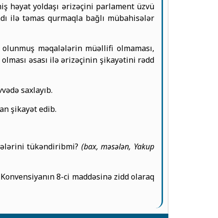
iş həyat yoldaşı ərizəçini parlament üzvü
ladı ilə təmas qurmaqla bağlı mübahisələr
 olunmuş məqalələrin müəllifi olmaması,
olması əsası ilə ərizəçinin şikayətini rədd
vvədə saxlayıb.
n şikayət edib.
tələrini tükəndiribmi?
(bax, məsələn, Yakup
a Konvensiyanın 8-ci maddəsinə zidd olaraq