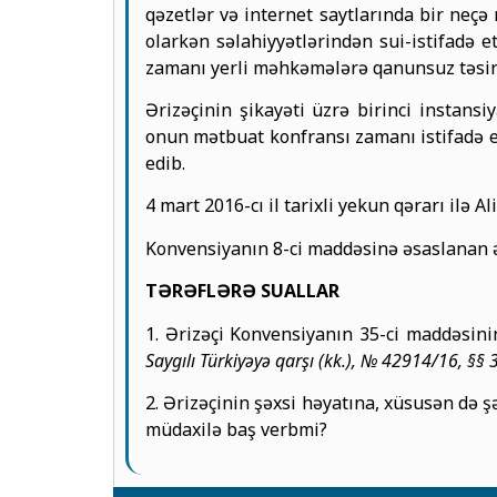
qəzetlər və internet saytlarında bir neç
olarkən səlahiyyətlərindən sui-istifadə 
zamanı yerli məhkəmələrə qanunsuz təsir
Ərizəçinin şikayəti üzrə birinci insta
onun mətbuat konfransı zamanı istifadə etd
edib.
4 mart 2016-cı il tarixli yekun qərarı ilə
Konvensiyanın 8-ci maddəsinə əsaslanan 
TƏRƏFLƏRƏ SUALLAR
1. Ərizəçi Konvensiyanın 35-ci maddəsinin
Saygılı Türkiyəyə qarşı (kk.), № 42914/16, §§ 3
2. Ərizəçinin şəxsi həyatına, xüsusən də 
müdaxilə baş verbmi?