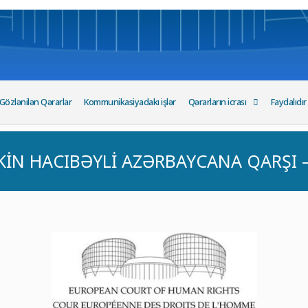
Gözlənilən Qərarlar
Kommunikasiyadakı işlər
Qərarların icrası
Faydalıdır
N HACIBƏYLİ AZƏRBAYCANA QARŞI – 13