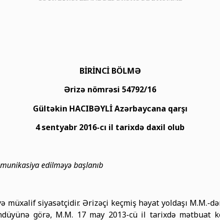
BİRİNCİ BÖLMƏ
Ərizə nömrəsi 54792/16
Gültəkin HACIBƏYLİ Azərbaycana qarşı
4 sentyabr 2016-cı il tarixdə daxil olub
mmunikasiya edilməyə başlanıb
ə müxalif siyasətçidir. Ərizəçi keçmiş həyat yoldaşı M.M.-
ündüyünə görə, M.M. 17 may 2013-cü il tarixdə mətbuat k