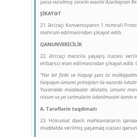
şəxsə vurulmuş zərərin əvəzini Azərbaycan Res
ŞİKAYƏT
21. Ərizəçi Konvensiyanın 1 nömrəli Prot
məhrum edilməsindən şikayət edib.
QANUNVERİCİLİK
22. Ərizəçi mənzilə yaşayış icazəsi ve
etibarsız elan edilməsindən şikayət edib.
“Hər bir fiziki və hüquqi şəxs öz mülkiyyət
hüququn ümumi prinsipləri ilə nəzərdə tutulm
Yuxarıdakı müddəalar dövlətin, ümumi maraq
rüsum və ya cərimələrin ödənilməsini təmin 
A. Tərəflərin təqdimatı
23. Hökumət daxili məhkəmələrin qənaət
müddətdə verilmiş yaşamaq icazəsi qanunsu