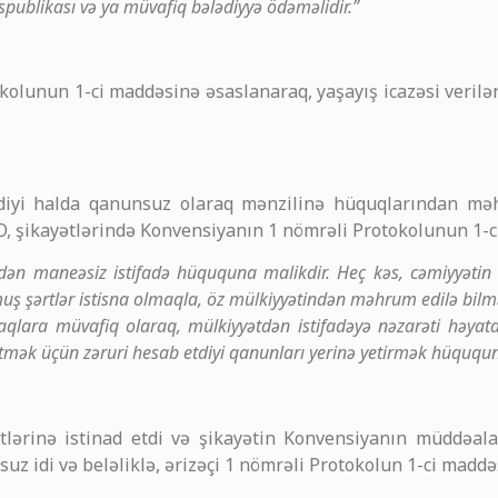
publikası və ya müvafiq bələdiyyə ödəməlidir.”
okolunun 1-ci maddəsinə əsaslanaraq, yaşayış icazəsi veri
rildiyi halda qanunsuz olaraq mənzilinə hüquqlarından mə
 O, şikayətlərində Konvensiyanın 1 nömrəli Protokolunun 1-
indən maneəsiz istifadə hüququna malikdir. Heç kəs, cəmiyyət
uş şərtlər istisna olmaqla, öz mülkiyyətindən məhrum edilə bilm
lara müvafiq olaraq, mülkiyyətdən istifadəyə nəzarəti həyata
etmək üçün zəruri hesab etdiyi qanunları yerinə yetirmək hüquq
lərinə istinad etdi və şikayətin Konvensiyanın müddəalar
z idi və beləliklə, ərizəçi 1 nömrəli Protokolun 1-ci maddə