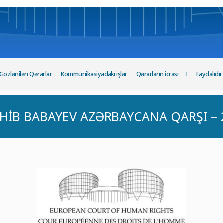
Gözlənilən Qərarlar
Kommunikasiyadakı işlər
Qərarların icrası
Faydalıdır
İB BABAYEV AZƏRBAYCANA QARŞI – 2