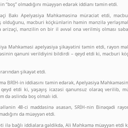
n “boş” olmadığını müəyyən edərək iddianı təmin etdi.
zəçi Bakı Apelyasiya Məhkəməsinə müraciət etdi, məcbur
 olduğunu, məcburi köçkünlərin həmin mənzilə yerləşmək
 ərizəçi, mənzilin on bir il əvvəl ona verilmiş olması sə
asiya Məhkəməsi apelyasiya şikayətini təmin etdi, rayon m
sinin qanuni verildiyini bildirdi – qeyd etdi ki, məcburi k
rarından şikayət etdi.
əmə BRİH-in iddiasını təmin edərək, Apelyasiya Məhkəməsin
qeyd etdi ki, yaşayış icazəsi qanunsuz olaraq verilib, mü
 də əslində boş olmalı idi.
llənin 48-ci maddəsinə əsasən, SRİH-nin Binəqədi rayo
madığını da müəyyən etdi.
 ilə bağlı iddialara gəldikdə, Ali Məhkəmə müəyyən etdi ki,