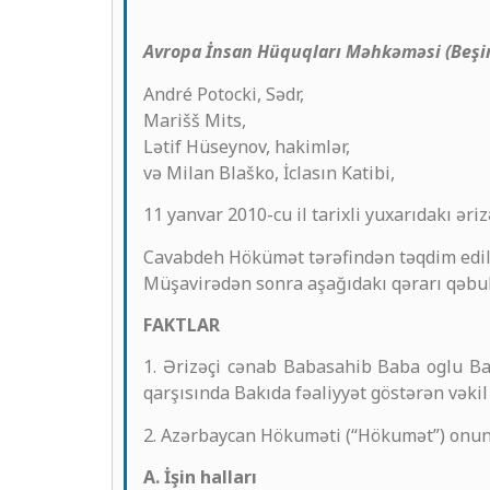
Avropa İnsan Hüquqları Məhkəməsi (Beşinc
André Potocki, Sədr,
Marišš Mits,
Lətif Hüseynov, hakimlər,
və Milan Blaško, İclasın Katibi,
11 yanvar 2010-cu il tarixli yuxarıdakı əri
Cavabdeh Hökümət tərəfindən təqdim edilm
Müşavirədən sonra aşağıdakı qərarı qəbul
FAKTLAR
1. Ərizəçi cənab Babasahib Baba oglu Ba
qarşısında Bakıda fəaliyyət göstərən vəkil
2. Azərbaycan Hökuməti (“Hökumət”) onun
A. İşin halları