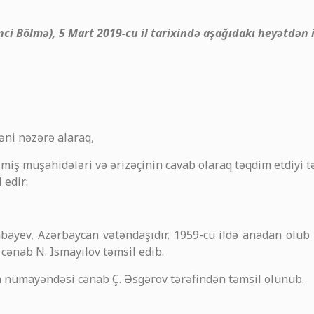
i Bölmə), 5 Mart 2019-cu il tarixində aşağıdakı heyətdən 
zəni nəzərə alaraq,
iş müşahidələri və ərizəçinin cavab olaraq təqdim etdiyi t
 edir:
bayev, Azərbaycan vətəndaşıdır, 1959-cu ildə anadan olu
 cənab N. Ismayılov təmsil edib.
 nümayəndəsi cənab Ç. Əsgərov tərəfindən təmsil olunub.