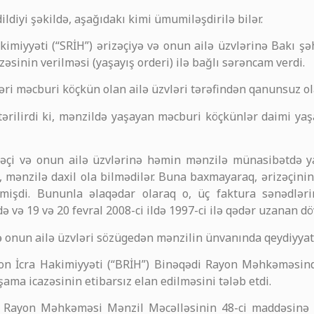
dildiyi şəkildə, aşağıdakı kimi ümumiləşdirilə bilər.
Hakimiyyəti (“SRİH”) ərizəçiyə və onun ailə üzvlərinə Bakı 
sinin verilməsi (yaşayış orderi) ilə bağlı sərəncam verdi.
bəri məcburi köçkün olan ailə üzvləri tərəfindən qanunsuz ol
östərilirdi ki, mənzildə yaşayan məcburi köçkünlər daimi yaş
izəçi və onun ailə üzvlərinə həmin mənzilə münasibətdə y
, mənzilə daxil ola bilmədilər. Buna baxmayaraq, ərizəçini
mişdi. Bununla əlaqədar olaraq o, üç faktura sənədlər
ə və 19 və 20 fevral 2008-ci ildə 1997-ci ilə qədər uzanan d
ə onun ailə üzvləri sözügedən mənzilin ünvanında qeydiyyata
ayon İcra Hakimiyyəti (“BRİH”) Binəqədi Rayon Məhkəməsində
şama icazəsinin etibarsız elan edilməsini tələb etdi.
di Rayon Məhkəməsi Mənzil Məcəlləsinin 48-ci maddəsinə 