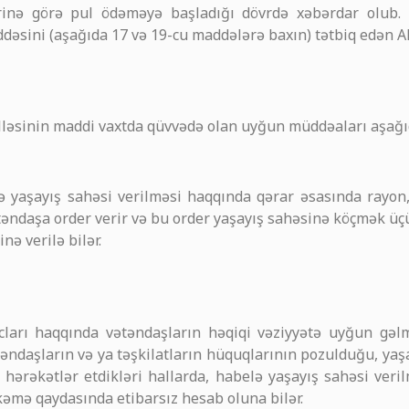
rinə görə pul ödəməyə başladığı dövrdə xəbərdar olub.
dəsini (aşağıda 17 və 19-cu maddələrə baxın) tətbiq edən 
ləsinin maddi vaxtda qüvvədə olan uyğun müddəaları aşağı
ə yaşayış sahəsi verilməsi haqqında qərar əsasında rayon
ətəndaşa order verir və bu order yaşayış sahəsinə köçmək üç
nə verilə bilər.
acları haqqında vətəndaşların həqiqi vəziyyətə uyğun gə
əndaşların və ya təşkilatların hüquqlarının pozulduğu, yaş
hərəkətlər etdikləri hallarda, habelə yaşayış sahəsi veri
əmə qaydasında etibarsız hesab oluna bilər.