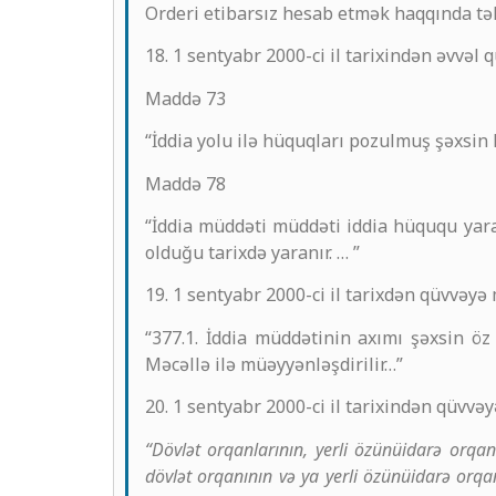
Orderi etibarsız hesab etmək haqqında tələb
18. 1 sentyabr 2000-ci il tarixindən əvvə
Maddə 73
“İddia yolu ilə hüquqları pozulmuş şəxsin
Maddə 78
“İddia müddəti müddəti iddia hüququ yar
olduğu tarixdə yaranır. … ”
19. 1 sentyabr 2000-ci il tarixdən qüvvəy
“377.1. İddia müddətinin axımı şəxsin ö
Məcəllə ilə müəyyənləşdirilir…”
20. 1 sentyabr 2000-ci il tarixindən qüv
“Dövlət orqanlarının, yerli özünüidarə orqanl
dövlət orqanının və ya yerli özünüidarə orq