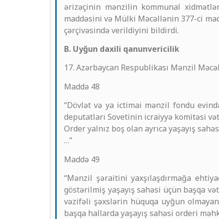
ərizəçinin mənzilin kommunal xidmətlə
maddəsini və Mülki Məcəllənin 377-ci mad
çərçivəsində verildiyini bildirdi.
B. Uyğun daxili qanunvericilik
17. Azərbaycan Respublikası Mənzil Məcəl
Maddə 48
“Dövlət və ya ictimai mənzil fondu evind
deputatları Sovetinin icraiyyə komitəsi v
Order yalnız boş olan ayrıca yaşayış sahəsi
…”
Maddə 49
“Mənzil şəraitini yaxşılaşdırmağa ehtiy
göstərilmiş yaşayış sahəsi üçün başqa vət
vəzifəli şəxslərin hüquqa uyğun olmayan 
başqa hallarda yaşayış sahəsi orderi məhk