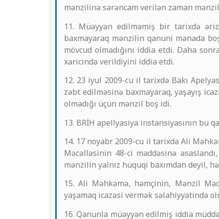
mənzilinə sərəncam verilən zaman mənzili
11. Müəyyən edilməmiş bir tarixdə əri
baxmayaraq mənzilin qanuni mənada boş
mövcud olmadığını iddia etdi. Daha sonra
xaricində verildiyini iddia etdi.
12. 23 iyul 2009-cu il tarixdə Bakı Apely
zəbt edilməsinə baxmayaraq, yaşayış icazə
olmadığı üçün mənzil boş idi.
13. BRİH apellyasiya instansiyasının bu qə
14. 17 noyabr 2009-cu il tarixdə Ali Məhk
Məcəlləsinin 48-ci maddəsinə əsaslandı, 
mənzilin yalnız hüquqi baxımdan deyil, həm
15. Ali Məhkəmə, həmçinin, Mənzil Məcə
yaşamaq icazəsi vermək səlahiyyətində ol
16. Qanunla müəyyən edilmiş iddia müddəti