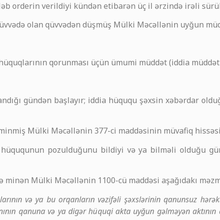
 orderin verildiyi kündən etibarən üç il ərzində irəli sürülə
l qüvvədə olan qüvvədən düşmüş Mülki Məcəllənin uyğun müdd
 hüquqlarının qorunması üçün ümumi müddət (iddia müddəti) 
andığı gündən başlayır; iddia hüququ şəxsin xəbərdar ol
ə minmiş Mülki Məcəllənin 377-ci maddəsinin müvafiq hissəsi
z hüququnun pozulduğunu bildiyi və ya bilməli olduğu gü
vəyə minən Mülki Məcəllənin 1100-cü maddəsi aşağıdakı məz
arının və ya bu orqanların vəzifəli şəxslərinin qanunsuz hərəkə
anının qanuna və ya digər hüquqi akta uyğun gəlməyən aktının qə