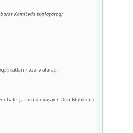
ibarət Komitədə toplaşaraq:
əqdimatları nəzərə alaraq,
b və Bakı şəhərində yaşayır. Onu Məhkəmə