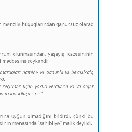
lən mənzilə hüquqlarından qanunsuz olaraq
hrum olunmasından, yaşayış icazəsininin
ci maddəsinə söykəndi:
in maraqları naminə və qanunla və beynəlxalq
əz.
 keçirmək üçün yaxud vergilərin və ya digər
unu məhdudlaşdırmır.”
ına uyğun olmadığını bildirdi, çünki bu
sinin mənasında “sahibliyə” malik deyildi.