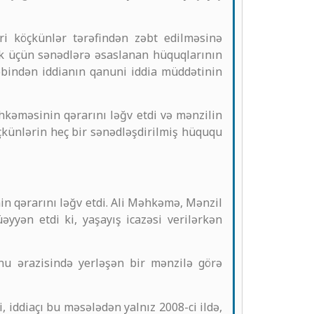
i köçkünlər tərəfindən zəbt edilməsinə
 üçün sənədlərə əsaslanan hüquqlarının
bəbindən iddianın qanuni iddia müddətinin
əhkəməsinin qərarını ləğv etdi və mənzilin
öçkünlərin heç bir sənədləşdirilmiş hüququ
in qərarını ləğv etdi. Ali Məhkəmə, Mənzil
əyyən etdi ki, yaşayış icazəsi verilərkən
nu ərazisində yerləşən bir mənzilə görə
 iddiaçı bu məsələdən yalnız 2008-ci ildə,