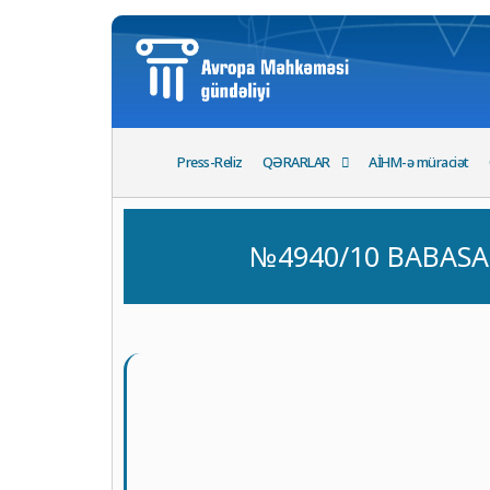
Press-Reliz
QƏRARLAR
AİHM-ə müraciət
№4940/10 BABASAH