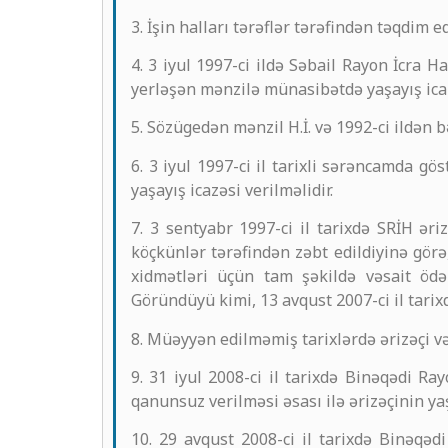
3. İşin halları tərəflər tərəfindən təqdim e
4. 3 iyul 1997-ci ildə Səbail Rayon İcra 
yerləşən mənzilə münasibətdə yaşayış icazə
5. Sözügedən mənzil H.İ. və 1992-ci ildən 
6. 3 iyul 1997-ci il tarixli sərəncamda g
yaşayış icazəsi verilməlidir.
7. 3 sentyabr 1997-ci il tarixdə SRİH ər
köçkünlər tərəfindən zəbt edildiyinə görə
xidmətləri üçün tam şəkildə vəsait ödə
Göründüyü kimi, 13 avqust 2007-ci il tarixd
8. Müəyyən edilməmiş tarixlərdə ərizəçi v
9. 31 iyul 2008-ci il tarixdə Binəqədi R
qanunsuz verilməsi əsası ilə ərizəçinin ya
10. 29 avqust 2008-ci il tarixdə Binəqə