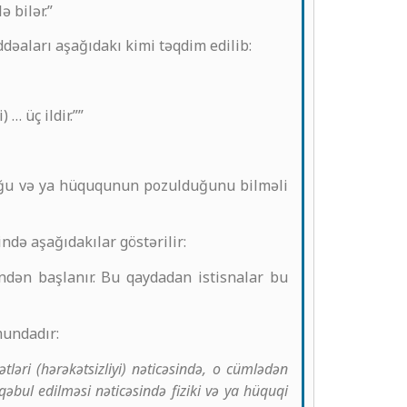
 bilər.”
əaları aşağıdakı kimi təqdim edilib:
… üç ildir.””
duğu və ya hüququnun pozulduğunu bilməli
ndə aşağıdakılar göstərilir:
ndən başlanır. Bu qaydadan istisnalar bu
mundadır:
tləri (hərəkətsizliyi) nəticəsində, o cümlədən
bul edilməsi nəticəsində fiziki və ya hüquqi