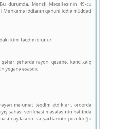
 Bu durumda, Mənzil Məcəlləsinin 49-cu
Ali Məhkəmə iddianın qanuni iddia müddəti
dakı kimi təqdim olunur:
, şəhər, şəhərdə rayon, qəsəbə, kənd xalq
ün yeganə əsasdır.
lməyən məlumat təqdim etdikləri, orderdə
ayış sahəsi verilməsi məsələsinin həllində
lməsi qaydasının və şərtlərinin pozulduğu