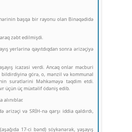
şəhərinin başqa bir rayonu olan Binəqədidə
araq zəbt edilmişdi.
ayış yerlərinə qayıtdıqdan sonra ərizəçiyə
aşayış icazəsi verdi. Ancaq onlar məcburi
n bildirdiyinə görə, o, mənzil və kommunal
inin surətlərini Məhkəməyə təqdim etdi.
övr üçün üç müxtəlif ödəniş edib.
 alınıblar.
 ərizəçi və SRİH-nə qarşı iddia qaldırdı,
(aşağıda 17-ci bənd) söykənərək, yaşayış