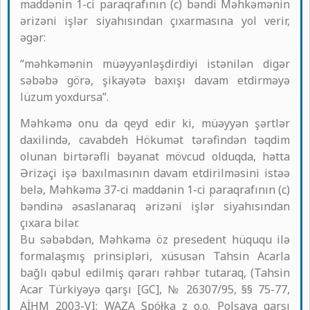
maddənin 1-ci paraqrafının (c) bəndi Məhkəmənin
ərizəni işlər siyahısından çıxarmasına yol verir,
əgər:
“məhkəmənin müəyyənləşdirdiyi istənilən digər
səbəbə görə, şikayətə baxışı davam etdirməyə
lüzum yoxdursa”.
Məhkəmə onu da qeyd edir ki, müəyyən şərtlər
daxilində, cavabdeh Hökumət tərəfindən təqdim
olunan birtərəfli bəyanat mövcud olduqda, hətta
Ərizəçi işə baxılmasının davam etdirilməsini istəə
belə, Məhkəmə 37-ci maddənin 1-ci paraqrafının (c)
bəndinə əsaslanaraq ərizəni işlər siyahısından
çıxara bilər.
Bu səbəbdən, Məhkəmə öz presedent hüququ ilə
formalaşmış prinsipləri, xüsusən Tahsin Acarla
bağlı qəbul edilmiş qərarı rəhbər tutaraq, (Tahsin
Acar Türkiyəyə qarşı [GC], № 26307/95, §§ 75-77,
AİHM 2003-VI; WAZA Spółka z o.o. Polşaya qarşı