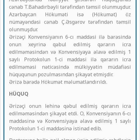
cənab T.Bahadırbəyli tərəfindən təmsil olunmuşdur.
Azərbaycan Hökuməti isə (Hökumət) öz
nümayəndəsi cənab Ç.Əsgərov tərəfindən təmsil
olunmuşdur.
Ərizəçi Konvensiyanın 6-cı maddəsi ilə barəsində
onun xeyrinə qəbul edilmiş qərarın icra
edilməməsindən və Konvensiyaya əlavə edilmiş 1
saylı Protokolun 1-ci maddəsi ilə qərarın icra
edilməməsi nəticəsində mülkiyyətin müdafiəsi
hüququnun pozulmasından şikayət etmişdir.
Ərizə barədə Hökumət məlumatlandırıldı.
HÜQUQ
Ərizəçi onun lehinə qəbul edilmiş qərarın icra
edilməməsindən şikayət etdi. O, Konvensiyanın 6-cı
maddəsinə və Konvensiyaya əlavə edilmiş 1 saylı
Protokolun 1-ci maddəsinə istinad edib.