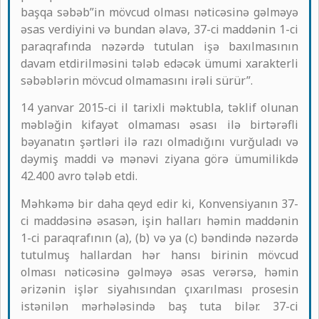
başqa səbəb”in mövcud olması nəticəsinə gəlməyə
əsas verdiyini və bundan əlavə, 37-ci maddənin 1-ci
paraqrafında nəzərdə tutulan işə baxılmasının
davam etdirilməsini tələb edəcək ümumi xarakterli
səbəblərin mövcud olmamasını irəli sürür”.
14 yanvar 2015-ci il tarixli məktubla, təklif olunan
məbləğin kifayət olmaması əsası ilə birtərəfli
bəyanatın şərtləri ilə razı olmadığını vurğuladı və
dəymiş maddi və mənəvi ziyana görə ümumilikdə
42.400 avro tələb etdi.
Məhkəmə bir daha qeyd edir ki, Konvensiyanın 37-
ci maddəsinə əsasən, işin halları həmin maddənin
1-ci paraqrafının (a), (b) və ya (c) bəndində nəzərdə
tutulmuş hallardan hər hansı birinin mövcud
olması nəticəsinə gəlməyə əsas verərsə, həmin
ərizənin işlər siyahısından çıxarılması prosesin
istənilən mərhələsində baş tuta bilər. 37-ci