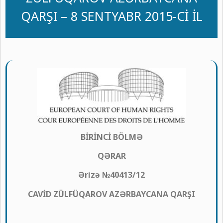
QARŞI – 8 SENTYABR 2015-Cİ İL
BİRİNCİ BÖLMƏ
QƏRAR
Ərizə №40413/12
CAVİD ZÜLFÜQAROV AZƏRBAYCANA QARŞI