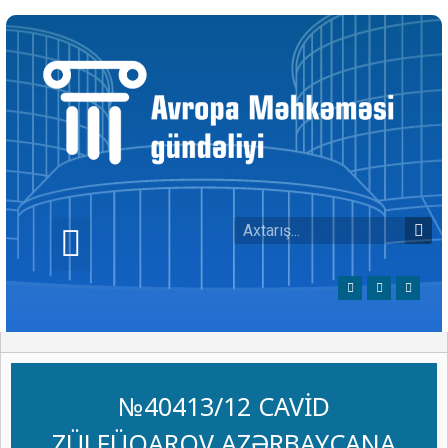
№40413/12 CAVİD
ZÜLFÜQAROV AZƏRBAYCANA