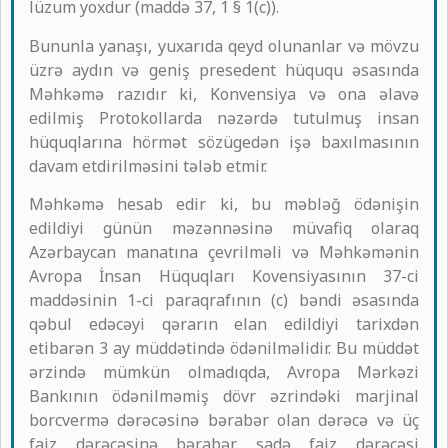
lüzum yoxdur (maddə 37, 1 § 1(c)).
Bununla yanaşı, yuxarıda qeyd olunanlar və mövzu
üzrə aydın və geniş presedent hüququ əsasında
Məhkəmə razıdır ki, Konvensiya və ona əlavə
edilmiş Protokollarda nəzərdə tutulmuş insan
hüquqlarına hörmət sözügedən işə baxılmasının
davam etdirilməsini tələb etmir.
Məhkəmə hesab edir ki, bu məbləğ ödənişin
edildiyi günün məzənnəsinə müvafiq olaraq
Azərbaycan manatına çevrilməli və Məhkəmənin
Avropa İnsan Hüquqları Kovensiyasının 37-ci
maddəsinin 1-ci paraqrafının (c) bəndi əsasında
qəbul edəcəyi qərarın elan edildiyi tarixdən
etibarən 3 ay müddətində ödənilməlidir. Bu müddət
ərzində mümkün olmadıqda, Avropa Mərkəzi
Bankının ödənilməmiş dövr əzrindəki marjinal
borcvermə dərəcəsinə bərabər olan dərəcə və üç
faiz dərəcəsinə bərabər sadə faiz dərəcəsi