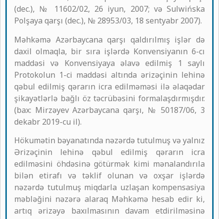
(dec.), № 11602/02, 26 iyun, 2007; və Sulwińska
Polşaya qarşı (dec.), № 28953/03, 18 sentyabr 2007).
Məhkəmə Azərbaycana qarşı qaldırılmış işlər də
daxil olmaqla, bir sıra işlərdə Konvensiyanın 6-cı
maddəsi və Konvensiyaya əlavə edilmiş 1 saylı
Protokolun 1-ci maddəsi altında ərizəçinin lehinə
qəbul edilmiş qərarın icra edilməməsi ilə əlaqədar
şikayətlərlə bağlı öz təcrübəsini formalaşdırmışdır.
(bax: Mirzəyev Azərbaycana qarşı, № 50187/06, 3
dekabr 2019-cu il).
Hökumətin bəyanatında nəzərdə tutulmuş və yalnız
Ərizəçinin lehinə qəbul edilmiş qərarın icra
edilməsini öhdəsinə götürmək kimi mənalandırıla
bilən etirafı və təklif olunan və oxşar işlərdə
nəzərdə tutulmuş miqdarla uzlaşan kompensasiya
məbləğini nəzərə alaraq Məhkəmə hesab edir ki,
artıq ərizəyə baxılmasının davam etdirilməsinə