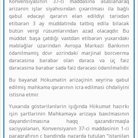
Konvensiyasının 37-ci maddəsinə əsaslanaraq
ərizənin işlər siyahısından çıxarılması ilə bağlı
qəbul edəcəyi qərarın elan edildiyi tarixdən
etibarən 3 ay müddətində tətbiq edilə biləcək
bütün vergi rüsumlarından azad olacaqdır. Bu
müddət başa çatdığı vaxtdan etibarən yuxarıdakı
məbləğlər üzərindən Avropa Mərkəzi Bankının
ödənilməmiş dövr əzrindəki marjinal borcvermə
dərəcəsinə bərabər olan dərəcə və üç faiz
dərəcəsinə bərabər sadə faiz dərəcəsi ödənilməlidir.
Bu bəyanat Hökumətin ərizəçinin xeyrinə qəbul
edilmiş məhkəmə qərarının icra edilməsi öhdəliyini
istisna etmir.
Yuxarıda göstərilənlərin işığında Hökumət hazırkı
işin şərtlərinin Məhkəməyə ərizəyə baxılmasının
dayandırılmasına haqq qazandırmaqla
səciyyələnən, Konvensiyanın 37-ci maddəsinin 1-ci
paraqrafının c bəndində nəzərdə tutulan “istənilən