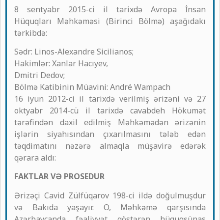
8 sentyabr 2015-ci il tarixdə Avropa İnsan
Hüquqları Məhkəməsi (Birinci Bölmə) aşağıdakı
tərkibdə:
Sədr: Linos-Alexandre Sicilianos;
Hakimlər: Xanlar Hacıyev,
Dmitri Dedov;
Bölmə Katibinin Müavini: André Wampach
16 iyun 2012-ci il tarixdə verilmiş ərizəni və 27
oktyabr 2014-cü il tarixdə cavabdeh Hökumət
tərəfindən daxil edilmiş Məhkəmədən ərizənin
işlərin siyahısından çıxarılmasını tələb edən
təqdimatını nəzərə almaqla müşavirə edərək
qərara aldı:
FAKTLAR VƏ PROSEDUR
Ərizəçi Cavid Zülfüqarov 198-ci ildə doğulmuşdur
və Bakıda yaşayır. O, Məhkəmə qarşısında
Azərbaycanda fəaliyyət göstərən hüquqşünas