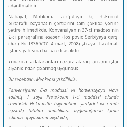
ödənilməlidir.
Nəhayət, Məhkəmə vurğulayır ki, Hökumət
birtərəfli bəyanatın şərtlərini tam şəkildə yerinə
yetirə bilmədikdə, Konvensiyanın 37-ci maddəsinin
2-ci paraqrafına əsasən (Josipović Serbiyaya qarşı
(dec.) № 18369/07, 4 mart, 2008) şikayət baxılmalı
işlər siyahısına bərpa ediləcəkdir.
Yuxarıda sadalananları nəzərə alaraq, ərizəni işlər
siyahısından çıxarmaq uyğundur.
Bu səbəbdən, Məhkəmə yekdilliklə,
Konvensiyanın 6-cı maddəsi və Konvensiyaya əlavə
edilmiş 1 saylı Protokolun 1-ci maddəsi altında
cavabdeh Hökumətin bəyanatının şərtlərini və orada
nəzərdə tutulan öhdəliklərə uyğunluğunun təmin
edilməsi qaydalarını qeyd edir;