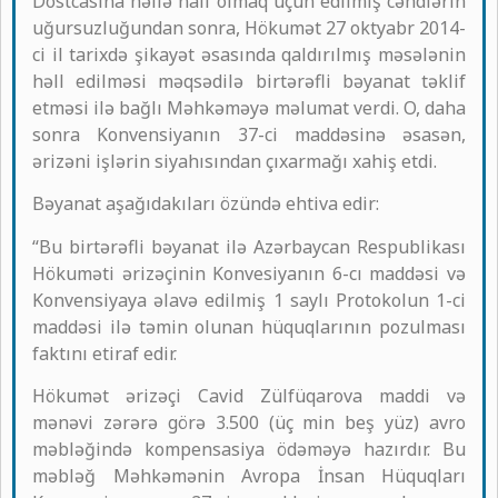
Dostcasına həllə nail olmaq üçün edilmiş cəhdlərin
uğursuzluğundan sonra, Hökumət 27 oktyabr 2014-
ci il tarixdə şikayət əsasında qaldırılmış məsələnin
həll edilməsi məqsədilə birtərəfli bəyanat təklif
etməsi ilə bağlı Məhkəməyə məlumat verdi. O, daha
sonra Konvensiyanın 37-ci maddəsinə əsasən,
ərizəni işlərin siyahısından çıxarmağı xahiş etdi.
Bəyanat aşağıdakıları özündə ehtiva edir:
“Bu birtərəfli bəyanat ilə Azərbaycan Respublikası
Hökuməti ərizəçinin Konvesiyanın 6-cı maddəsi və
Konvensiyaya əlavə edilmiş 1 saylı Protokolun 1-ci
maddəsi ilə təmin olunan hüquqlarının pozulması
faktını etiraf edir.
Hökumət ərizəçi Cavid Zülfüqarova maddi və
mənəvi zərərə görə 3.500 (üç min beş yüz) avro
məbləğində kompensasiya ödəməyə hazırdır. Bu
məbləğ Məhkəmənin Avropa İnsan Hüquqları