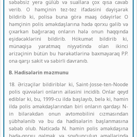
səbəbsiz yerə gülüb və suallara çox qısa cavab
verib. O həmçinin tez-tez ifadəsini dəyişərək
bildirib ki, polisə buna görə maaş ödəyirlər. O
həmçinin polis əməkdaşlarına hədə qorxu gəlib və
çıxarkən bağıraraq onların hələ onun haqqında
eşidəcəklərini bildirib. Hökumət bildirib ki,
münaqişə yaratmaq niyyətində olan ikinci
ərizəçinin bütün bu hərəkətlərinə baxmayaraq P.P.
ona qarşı sakit və səbirli davranıb.
B. Hadisələrin məzmunu
18. Ərizəçilər bildiriblər ki, Saint-Josse-ten-Noode
polis qüvvələri onların ailəsini incidib. Onlar qeyd
ediblər ki, bu, 1999-cu ildə başlayıb, belə ki, həmin
ildə polis əməkdaşlarından biri onların qardaşı N-
in bilərəkdən onun avtomobilini cızmasından
şübhələnib və bu da hadisələrin başlanmasına
səbəb olub. Nəticədə N. həmin polis əməkdaşına
hədə-qorxu gəlmək və soyğunçuluq əməllərində