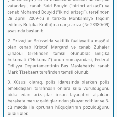
vətəndaşı, cənab Said Bouyid (“birinci ərizəçi”) və
cənab Mohamed Bouyid (“ikinci ərizəçi”), tərəfindən
28 aprel 2009-cu il tarixdə Məhkəməyə təqdim
edilmiş Belçika Krallığına qarşı ərizə (№ 23380/09)
əsasında başlanıb.
2. Ərizəçilər Brüsseldə vəkillik fəaliyyətilə məşğul
olan cənab Kristof Marçand və cənab Zuhaier
Çihaoui tərəfindən təmsil olunublar. Belçika
hökuməti (“Hökumət”) onun nümayəndəsi, Federal
Ədliyyə Departamentinin Baş Məsləhətçisi cənab
Mark Tisebaert tərəfindən təmsil olunub.
3. Xüsusi olaraq, polis idarəsində olarkən polis
əməkdaşları tərəfindən onlara sillə vurulduğunu
iddia edən ərizəçilər insan ləyaqətini alçaldan
hərəkətə məruz qaldıqlarından şikayət ediblər və 3-
cü maddə ilə qorunan hüquqlarının pozulduğunu
bildiriblər.