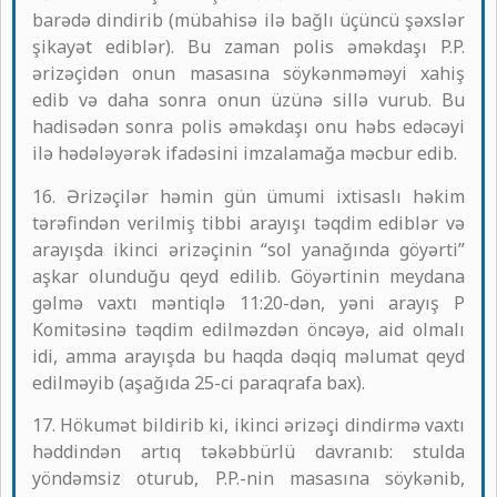
barədə dindirib (mübahisə ilə bağlı üçüncü şəxslər
şikayət ediblər). Bu zaman polis əməkdaşı P.P.
ərizəçidən onun masasına söykənməməyi xahiş
edib və daha sonra onun üzünə sillə vurub. Bu
hadisədən sonra polis əməkdaşı onu həbs edəcəyi
ilə hədələyərək ifadəsini imzalamağa məcbur edib.
16. Ərizəçilər həmin gün ümumi ixtisaslı həkim
tərəfindən verilmiş tibbi arayışı təqdim ediblər və
arayışda ikinci ərizəçinin “sol yanağında göyərti”
aşkar olunduğu qeyd edilib. Göyərtinin meydana
gəlmə vaxtı məntiqlə 11:20-dən, yəni arayış P
Komitəsinə təqdim edilməzdən öncəyə, aid olmalı
idi, amma arayışda bu haqda dəqiq məlumat qeyd
edilməyib (aşağıda 25-ci paraqrafa bax).
17. Hökumət bildirib ki, ikinci ərizəçi dindirmə vaxtı
həddindən artıq təkəbbürlü davranıb: stulda
yöndəmsiz oturub, P.P.-nin masasına söykənib,