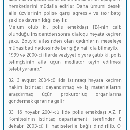
hərəkətlərini müdafiə edirlər. Daha ümumi desək,
ailə üzvlərinin polisə qarşı aqressiv və təxribatçı
şəkildə davranıldığı deyilir.
Məlum olub ki, polis əməkdaşı [B]-nin cəlb
olunduğu insidentdən sonra dialoqu həyata keçirən
şəxs, Bouyid ailəsindən olan qadınların məsələyə
münasibəti nəticəsində barışığa nail ola bilməyib.
1999 və 2000-ci illərdə vəziyyət o yerə çatıb ki, polis
təlimçisinin ailə üçün mediator təyin edilməsi
tələbi yaranıb.”
32. 3 avqust 2004-cü ildə istintaqı həyata keçirən
hakim istintaqı dayandırmaq və iş materiallarını
araşdırmaq üçün prokurorluq orqanlarına
göndərmək qərarına gəlir.
33. 16 noyabr 2004-cü ildə polis əməkdaşı A.Z, P
Komitəsinin istintaq departamenti tərəfindən 8
dekabr 2003-cü il hadisələrilə bağlı dindirilib. O,