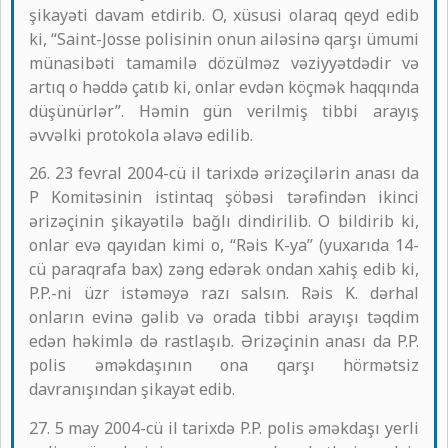
şikayəti davam etdirib. O, xüsusi olaraq qeyd edib
ki, “Saint-Josse polisinin onun ailəsinə qarşı ümumi
münasibəti tamamilə dözülməz vəziyyətdədir və
artıq o həddə çatıb ki, onlar evdən köçmək haqqında
düşünürlər”. Həmin gün verilmiş tibbi arayış
əvvəlki protokola əlavə edilib.
26. 23 fevral 2004-cü il tarixdə ərizəçilərin anası da
P Komitəsinin istintaq şöbəsi tərəfindən ikinci
ərizəçinin şikayətilə bağlı dindirilib. O bildirib ki,
onlar evə qayıdan kimi o, “Rəis K-ya” (yuxarıda 14-
cü paraqrafa bax) zəng edərək ondan xahiş edib ki,
P.P.-ni üzr istəməyə razı salsın. Rəis K. dərhal
onların evinə gəlib və orada tibbi arayışı təqdim
edən həkimlə də rastlaşıb. Ərizəçinin anası da P.P.
polis əməkdaşının ona qarşı hörmətsiz
davranışından şikayət edib.
27. 5 may 2004-cü il tarixdə P.P. polis əməkdaşı yerli