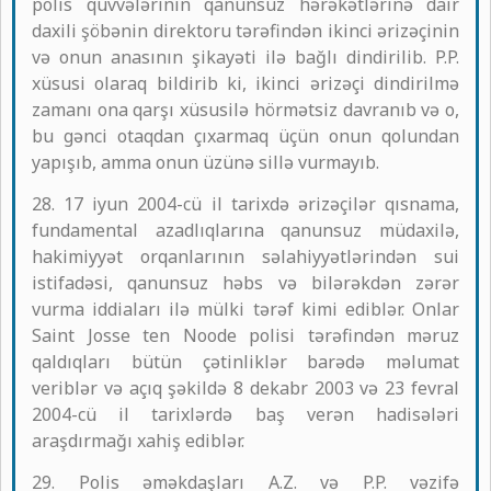
polis qüvvələrinin qanunsuz hərəkətlərinə dair
daxili şöbənin direktoru tərəfindən ikinci ərizəçinin
və onun anasının şikayəti ilə bağlı dindirilib. P.P.
xüsusi olaraq bildirib ki, ikinci ərizəçi dindirilmə
zamanı ona qarşı xüsusilə hörmətsiz davranıb və o,
bu gənci otaqdan çıxarmaq üçün onun qolundan
yapışıb, amma onun üzünə sillə vurmayıb.
28. 17 iyun 2004-cü il tarixdə ərizəçilər qısnama,
fundamental azadlıqlarına qanunsuz müdaxilə,
hakimiyyət orqanlarının səlahiyyətlərindən sui
istifadəsi, qanunsuz həbs və bilərəkdən zərər
vurma iddiaları ilə mülki tərəf kimi ediblər. Onlar
Saint Josse ten Noode polisi tərəfindən məruz
qaldıqları bütün çətinliklər barədə məlumat
veriblər və açıq şəkildə 8 dekabr 2003 və 23 fevral
2004-cü il tarixlərdə baş verən hadisələri
araşdırmağı xahiş ediblər.
29. Polis əməkdaşları A.Z. və P.P. vəzifə