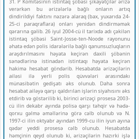
31. P Komitəsinin istintaq şöbəsi şikayətçilər ərizə
verərkən bu ərizələrlə bağlı onların artıq
dindirildiyi faktını nəzərə alaraq (bax, yuxarıda 24-
25-ci paraqraflara) onları yenidən dindirməmək
qərarına gəlib. 26 iyul 2004-cü il tarixdə adı çəkilən
istintaq şöbəsi Saint-Josse-ten-Noode rayonunu
əhatə edən polis idarələrilə bağlı qanunsuzluqların
araşdırılmasını həyata keçirən daxili şöbənin
sənədlərinə istinadən istintaqı həyata keçirən
hakimə hesabat göndərib. Hesabatda ərizəçilərin
ailəsi ilə yerli polis qüvvələri arasındakı
münasibətin gedişatı əks olunub. Daha sonra
hesabat ailəyə qarşı qaldırılan işlərin siyahısını əks
etdirib və göstərilib ki, birinci ərizəçi prosesə 2003-
cü ilin dekabr ayında polisə qarşı təhqir və hədə-
qorxu gəlmə əməllərinə görə cəlb olunub və N.
1997-ci ilin oktyabr ayından 1999-cu ilin iyun ayına
qədər yeddi prosesə cəlb olunub. Hesabatda
həmçinin qeyd olunub ki, ərizəçilərin hazırki işlə