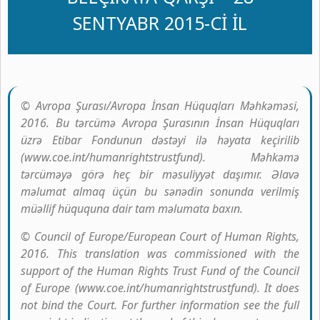
SENTYABR 2015-Cİ İL
© Avropa Şurası/Avropa İnsan Hüquqları Məhkəməsi,
2016. Bu tərcümə Avropa Şurasının İnsan Hüquqları
üzrə Etibar Fondunun dəstəyi ilə həyata keçirilib
(www.coe.int/humanrightstrustfund). Məhkəmə
tərcüməyə görə heç bir məsuliyyət daşımır. Əlavə
məlumat almaq üçün bu sənədin sonunda verilmiş
müəllif hüququna dair tam məlumata baxın.
© Council of Europe/European Court of Human Rights,
2016. This translation was commissioned with the
support of the Human Rights Trust Fund of the Council
of Europe (www.coe.int/humanrightstrustfund). It does
not bind the Court. For further information see the full