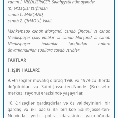
xanım İ. NİEDLİSPAÇER, Səlahyyətli nümayəndə;
(b) ərizəçilər tərfindən
cənab C. MARÇAND,
cənab Z. ÇİHAOUİ, Vəkil.
Məhkəmədə cənab Marçand, cənab Çihaoui və cənab
Niedlispaçer çıxış ediblər və cənab Marçand və cənab
Niedlispaçer hakimlər tərəfindən onlara
ünvanlandırılan suallara cavab veriblər.
FAKTLAR
I. İŞİN HALLARI
9. Ərizəçilər müvafiq olaraq 1986 və 1979-cu illərdə
doğulublar və Saint-Josse-ten-Noode (Brüsselin
mərkəzi rayonu) ərazisində yaşayırlar.
10. Ərizəçilər qardaşdırlar və öz valideyinləri, bir
qardaş və iki bacısı ilə birlikdə Saint-Josse-ten-
Noodedə yerli polis idarəsinin yaxınlığında