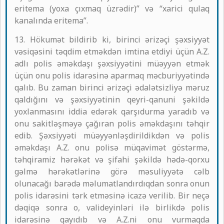
eritema (yoxa çıxmaq üzrədir)” və “xarici qulaq
kanalında eritema”.
13. Hökumət bildirib ki, birinci ərizəçi şəxsiyyət
vəsiqəsini təqdim etməkdən imtina etdiyi üçün A.Z.
adlı polis əməkdaşı şəxsiyyətini müəyyən etmək
üçün onu polis idarəsinə aparmaq məcburiyyətində
qalıb. Bu zaman birinci ərizəçi ədalətsizliyə məruz
qaldığını və şəxsiyyətinin qeyri-qanuni şəkildə
yoxlanmasını iddia edərək qarşıdurma yaradıb və
onu sakitləşməyə çağıran polis əməkdaşını təhqir
edib. Şəxsiyyəti müəyyənləşdirildikdən və polis
əməkdaşı A.Z. onu polisə müqavimət göstərmə,
təhqiramiz hərəkət və şifahi şəkildə hədə-qorxu
gəlmə hərəkətlərinə görə məsuliyyətə cəlb
olunacağı barədə məlumatlandırdıqdan sonra onun
polis idarəsini tərk etməsinə icazə verilib. Bir neçə
dəqiqə sonra o, valideyinləri ilə birlikdə polis
idarəsinə qayıdıb və A.Z.ni onu vurmaqda