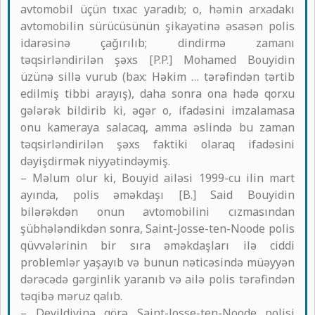
avtomobil üçün tıxac yaradıb; o, həmin arxadakı
avtomobilin sürücüsünün şikayətinə əsasən polis
idarəsinə çağırılıb; dindirmə zamanı
təqsirləndirilən şəxs [P.P.] Mohamed Bouyidin
üzünə sillə vurub (bax: Həkim … tərəfindən tərtib
edilmiş tibbi arayış), daha sonra ona hədə qorxu
gələrək bildirib ki, əgər o, ifadəsini imzalamasa
onu kameraya salacaq, amma əslində bu zaman
təqsirləndirilən şəxs faktiki olaraq ifadəsini
dəyişdirmək niyyətindəymiş.
– Məlum olur ki, Bouyid ailəsi 1999-cu ilin mart
ayında, polis əməkdaşı [B.] Said Bouyidin
bilərəkdən onun avtomobilini cızmasından
şübhələndikdən sonra, Saint-Josse-ten-Noode polis
qüvvələrinin bir sıra əməkdaşları ilə ciddi
problemlər yaşayıb və bunun nəticəsində müəyyən
dərəcədə gərginlik yaranıb və ailə polis tərəfindən
təqibə məruz qalıb.
– Deyildiyinə görə Saint-Josse-ten-Noode polisi