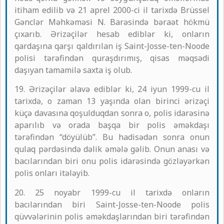
itiham edilib və 21 aprel 2000-ci il tarixdə Brüssel
Gənclər Məhkəməsi N. Barəsində bəraət hökmü
çıxarıb. Ərizəçilər hesab ediblər ki, onların
qardaşına qarşı qaldırılan iş Saint-Josse-ten-Noode
polisi tərəfindən quraşdırımış, qisas məqsədi
daşıyan tamamilə saxta iş olub.
19. Ərizəçilər əlavə ediblər ki, 24 iyun 1999-cu il
tarixdə, o zaman 13 yaşında olan birinci ərizəçi
küçə davasına qoşulduqdan sonra o, polis idarəsinə
aparılıb və orada başqa bir polis əməkdaşı
tərəfindən “döyülüb”. Bu hadisədən sonra onun
qulaq pərdəsində dəlik əmələ gəlib. Onun anası və
bacılarından biri onu polis idarəsində gözləyərkən
polis onları itələyib.
20. 25 noyabr 1999-cu il tarixdə onların
bacılarından biri Saint-Josse-ten-Noode polis
qüvvələrinin polis əməkdaşlarından biri tərəfindən