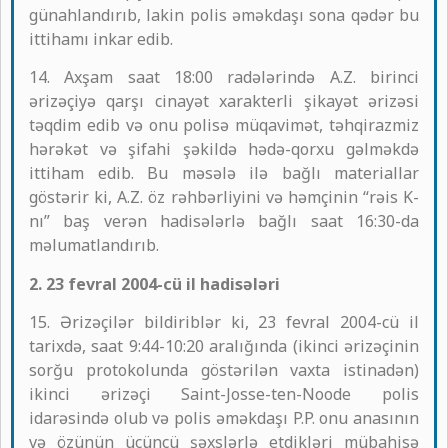
günahlandırıb, lakin polis əməkdaşı sona qədər bu
ittihamı inkar edib.
14. Axşam saat 18:00 radələrində A.Z. birinci
ərizəçiyə qarşı cinayət xarakterli şikayət ərizəsi
təqdim edib və onu polisə müqavimət, təhqirazmiz
hərəkət və şifahi şəkildə hədə-qorxu gəlməkdə
ittiham edib. Bu məsələ ilə bağlı materiallar
göstərir ki, A.Z. öz rəhbərliyini və həmçinin “rəis K-
nı” baş verən hadisələrlə bağlı saat 16:30-da
məlumatlandırıb.
2. 23 fevral 2004-cü il hadisələri
15. Ərizəçilər bildiriblər ki, 23 fevral 2004-cü il
tarixdə, saat 9:44-10:20 aralığında (ikinci ərizəçinin
sorğu protokolunda göstərilən vaxta istinadən)
ikinci ərizəçi Saint-Josse-ten-Noode polis
idarəsində olub və polis əməkdaşı P.P. onu anasının
və özünün üçüncü şəxslərlə etdikləri mübahisə