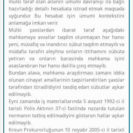
mülki tərəf olan ailənin ümumi davranışı ilə bağlı
hazırladığı detallı hesabata istnad etmək məqsədə
uyğundur. Bu hesabat işin ümumi kontekstini
anlamağa imkan verir.
Mülki şəxslərdən ibarət tərəf aşağıdakı
məhkəməyə əvvəllər təqdim olunmayan hər hansı
yeni, müvafiq və inandırıcı sübut təqdim etməyib və
müdafiə tərəfin əleyhnə onların ittihamını sübüta
yetirən və onların barəsində məhkəmə işini
əsaslandıran hər hansı dəlillə çıxış etməyib.
Bundan əlavə, məhkəmə araşdırması zamanı iddia
olunan cinayət əməllərinin təqsirləndirilən şəxslər
tərəfindən törədildiyini təsdiq edən sübutlar aşkar
edilməyib.
Eyni zamanda iş materiallarında 5 avqust 1992-ci il
tarixli Polis Aktının 37-ci fəslində nəzərdə tutulan
normanın tətbiq edilmədiyini göstərən hallar aşkar
edilməyib.
Kroun Prokurorluğunun 10 noyabr 2005-ci il tarixli