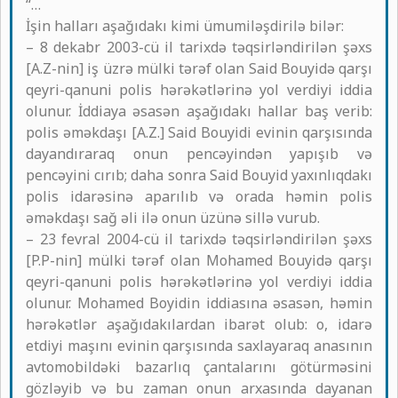
“…
İşin halları aşağıdakı kimi ümumiləşdirilə bilər:
– 8 dekabr 2003-cü il tarixdə təqsirləndirilən şəxs
[A.Z-nin] iş üzrə mülki tərəf olan Said Bouyidə qarşı
qeyri-qanuni polis hərəkətlərinə yol verdiyi iddia
olunur. İddiaya əsasən aşağıdakı hallar baş verib:
polis əməkdaşı [A.Z.] Said Bouyidi evinin qarşısında
dayandıraraq onun pencəyindən yapışıb və
pencəyini cırıb; daha sonra Said Bouyid yaxınlıqdakı
polis idarəsinə aparılıb və orada həmin polis
əməkdaşı sağ əli ilə onun üzünə sillə vurub.
– 23 fevral 2004-cü il tarixdə təqsirləndirilən şəxs
[P.P-nin] mülki tərəf olan Mohamed Bouyidə qarşı
qeyri-qanuni polis hərəkətlərinə yol verdiyi iddia
olunur. Mohamed Boyidin iddiasına əsasən, həmin
hərəkətlər aşağıdakılardan ibarət olub: o, idarə
etdiyi maşını evinin qarşısında saxlayaraq anasının
avtomobildəki bazarlıq çantalarını götürməsini
gözləyib və bu zaman onun arxasında dayanan