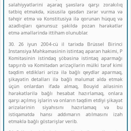
səlahiyyətlərini aşaraq şəxslərə qarşı zorakılıq
tətbiq etməkdə, xüsusilə qəsdən zərər vurma və
təhqir etmə və Konstitusiya ilə qorunan hüquq və
azadlıqları qanunsuz şəkildə pozan hərəkətlər
etmə əməllərində ittiham olunublar.
30. 26 iyun 2004-cü il tarixdə Brüssel Birinci
İnstansiya Məhkəməsinin istintaq aparan hakimi, P
Komitəsinin istindaq şöbəsinə istintaq aparmağı
tapşırıb və Komitədən ərizəçilərin mülki tərəf kimi
təqdim etdikləri ərizə ilə bağlı qeydlər aparmaq,
şikayətin detalları ilə bağlı məlumat əldə etmək
üçün onlardan ifadə almaq, Bouyid ailəsinin
hərəkətlərilə bağlı hesabat hazırlamaq, onlara
qarşı açılmış işlərin və onların təqdim etdiyi şikayət
ərizələrinin siyahısını hazırlamaq və bu
istiqamətdə hansı addımarın atılmasını izah
etməklə bağlı göstərişlər verib.