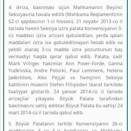
4. Ərizə, baxılması üçün Məhkəmənin Beşinci
Seksiyasına həvalə edilib (Məhkəmə Reqlamentinin
52-ci qaydasının 1-ci hissəsi). 21 noyabr 2013-cü il
tarixdə həmin Seksiya üzrə palata Konvensiyanın 3-
cü maddəsi üzrə ərizəni qəbuledilən, yerdə qalan
maddələri üzrə isə qəbuledilməyən hesab edib və
yekdil olaraq 3-cü maddə üzrə pozuntunun baş
vermədiyi haqda qərar qəbul edib. Palata, sədr
Mark Villiger, hakimlər Ann Pover-Forde, Ganna
Yudkivska, Andre Potocki, Paul Lemmens, Helena
Jaderblom, Ales Pejçal və həmçinin Seksiya
katibinin müavini Stefen Fillipsdən ibarət tərkibdə
fəaliyyət göstərib. 24 yanvar 2014-cü il tarixdə
ərizəçilər şikayətə Böyük Palata tərəfindən
baxılmasını xahiş ediblər. Böyuk Palata bu xahişi 24
mart 2014-cü il tarixdə qəbul edib.
5. Böyük Palatanın tərkibi Konvensiyanın 26-cı
maddəsinin 4 və 5-ci bəndlərinə və Məhkəmə