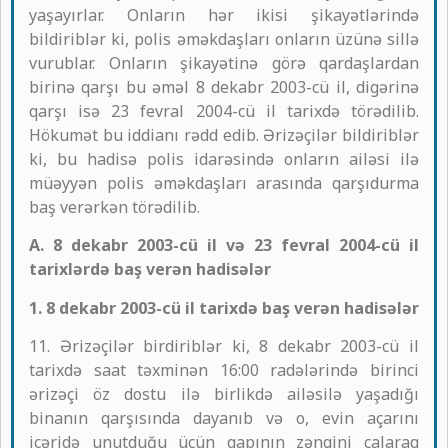
yaşayırlar. Onların hər ikisi şikayətlərində
bildiriblər ki, polis əməkdaşları onların üzünə sillə
vurublar. Onların şikayətinə görə qardaşlardan
birinə qarşı bu əməl 8 dekabr 2003-cü il, digərinə
qarşı isə 23 fevral 2004-cü il tarixdə törədilib.
Hökumət bu iddianı rədd edib. Ərizəçilər bildiriblər
ki, bu hadisə polis idarəsində onların ailəsi ilə
müəyyən polis əməkdaşları arasında qarşıdurma
baş verərkən törədilib.
A. 8 dekabr 2003-cü il və 23 fevral 2004-cü il
tarixlərdə baş verən hadisələr
1. 8 dekabr 2003-cü il tarixdə baş verən hadisələr
11. Ərizəçilər birdiriblər ki, 8 dekabr 2003-cü il
tarixdə saat təxminən 16:00 radələrində birinci
ərizəçi öz dostu ilə birlikdə ailəsilə yaşadığı
binanın qarşısında dayanıb və o, evin açarını
içəridə unutduğu üçün qapının zəngini çalaraq