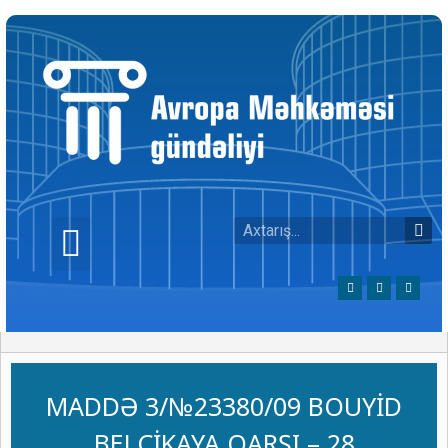
MADDƏ 3/№23380/09 BOUYİD
BELÇİKAYA QARŞI – 28