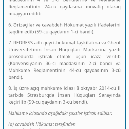
Reqlamentinin 24-cü qaydasına müvafiq olaraq
müəyyən edilib.
6. Ərizəçilər və cavabdeh Hökumət yazılı ifadələrini
təqdim edib (59-cu qaydanın 1-ci bəndi).
7. REDRESS adlı qeyri-hökumət təşkilatına və Ghent
Universitetinin İnsan Hüquqları Mərkəzinə yazılı
prosedurda iştirak etmək üçün icazə verilib
(Konvensiyanın 36-cı maddəsinin 2-ci bəndi və
Məhkəmə Reqlamentinin 44-cü qaydasının 3-cü
bəndi).
8. İş üzrə açıq məhkəmə iclası 8 oktyabr 2014-cü il
tarixdə Strasburqda İnsan Hüquqları Sarayında
keçirilib (59-cu qaydanın 3-cü bəndi).
Məhkəmə iclasında aşağıdakı şəxslər iştirak ediblər:
(a) cavabdeh Hökumət tərəfindən