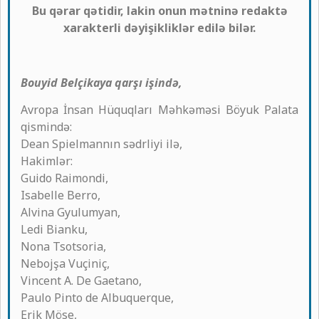
Bu qərar qətidir, lakin onun mətninə redaktə
xarakterli dəyişikliklər edilə bilər.
Bouyid Belçikaya qarşı işində,
Avropa İnsan Hüquqları Məhkəməsi Böyuk Palata
qismində:
Dean Spielmannın sədrliyi ilə,
Hakimlər:
Guido Raimondi,
Isabelle Berro,
Alvina Gyulumyan,
Ledi Bianku,
Nona Tsotsoria,
Nebojşa Vuçiniç,
Vincent A. De Gaetano,
Paulo Pinto de Albuquerque,
Erik Möse,