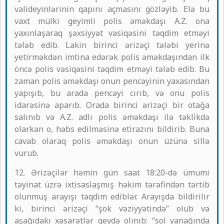
valideyinlərinin qapını açmasını gözləyib. Elə bu
vaxt mülki geyimli polis əməkdaşı A.Z. ona
yaxınlaşaraq şəxsiyyət vəsiqəsini təqdim etməyi
tələb edib. Lakin birinci ərizəçi tələbi yerinə
yetirməkdən imtina edərək polis əməkdaşından ilk
öncə polis vəsiqəsini təqdim etməyi tələb edib. Bu
zaman polis əməkdaşı onun pencəyinin yaxasından
yapışıb, bu arada pencəyi cırıb, və onu polis
idarəsinə aparıb. Orada birinci ərizəçi bir otağa
salınıb və A.Z. adlı polis əməkdaşı ilə təklikdə
olarkən o, həbs edilməsinə etirazını bildirib. Buna
cavab olaraq polis əməkdaşı onun üzünə sillə
vurub.
12. Ərizəçilər həmin gün saat 18:20-də ümumi
təyinat üzrə ixtisaslaşmış həkim tərəfindən tərtib
olunmuş arayışı təqdim ediblər. Arayışda bildirilir
ki, birinci ərizəçi “şok vəziyyətində” olub və
aşağıdakı xəsarətlər qeydə olınıb: “sol yanağında