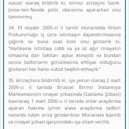
xüsusi olaraq bildirib ki, birinci ərizəçini Saint-
Josse-ten-Noode polis idarəsinə apararkən onu
tanımırmış.
34. 10 noyabr 2005-ci il tarixli müraciətdə Krovn
Prokurorluğu iş üzrə istintaqın dayandırılmasına
çağırıb və buna əsas kimi onu göstərib ki,
“məhkəmə istintaqı ciddi və ya az ağır cinayətin
olmasına dair faktları aşkar etməyib və bundan
sonra tədbirlərin görülməsinə ehtiyac olduğunu
göstərən hər hansı sübut təqdim etməyib.”
35. Ərizəçilərə bildirilib ki, işə yekun olaraq 2 mart
2006-cı il tarixdə Brüssel Birinci İnstansiya
Məhkəməsinin cinayət şöbəsində (Saxlama Şöbəsi)
baxılacaq. 1 mart 2006-cı il tarixdə onlar araşdırma
aparan hakimə iyirmi əlavə araşdırma tədbiri
nəzərdə tutan ərizə göndəriblər. Müraciətə baxılıb
və cinayət şöbəsi qarşısındakı işə xitam verilib.