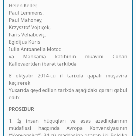
Helen Keller,
Paul Lemmens,
Paul Mahoney,
Krzysztof Vojtiçek,
Faris Vehaboviç,
Egidijus Küris,
Iulia Antoanella Motoc
və Məhkəmə katibinin müavini Cohan
Kallevaertdən ibarət tərkibdə
8 oktyabr 2014-cü il tarixdə qapalı müşavirə
keçirərək
Yuxarıda qeyd edilən tarixdə aşağıdakı qərarı qəbul
edib:
PROSEDUR
1. İş insan hüquqları və əsas azadlıqlarının
müdafiəsi haqqında Avropa Konvensiyasının
(“Konvensiya”) 34-cü maddəsinə əsasən iki Belçika