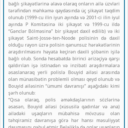
bağlı şikayətlərinə əlavə olaraq onların ailə üzvləri
tərəfindən məhkəmə qaydasında üç şikayət təqdim
olunub (1999-cu ilin iyun ayında və 2001-ci ilin iyul
ayında P Komitəsinə iki şikayət və 1999-cu ildə
“Gənclər Bölməsinə” bir şikayət daxil edilib) və iki
şikayət Saint-Josse-ten-Noode polisinin də daxil
olduğu rayon üzrə polisin qanunsuz hərəkətlərinin
araşdırılmasını həyata keçirən daxili şöbənin işilə
bağlı olub. Sonda hesabatda birinci ərizəçiyə qarşı
qaldırılan işə istinadən və inzibati araşdırmalara
əsaslanaraq yerli polislə Bouyid ailəsi arasında
olan münasibətin problemli olması qeyd olunub və
Bouyid ailəsinin “ümumi davranışı” aşağıdakı kimi
şərh olunub:
“Qısa olaraq, polis əməkdaşlarının sözlərinə
əsasən, Bouyid ailəsi (xüsusilə qadınlar və ana)
ailədəki uşaqların mübahisə mövzusu olan
təhqiramiz davranışa görə hər hansı məsuliyyət
daşımasını qəbul etmir. Beləliklə də onlar uşaqların