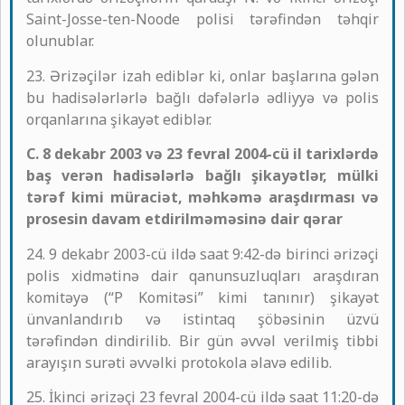
Saint-Josse-ten-Noode polisi tərəfindən təhqir
olunublar.
23. Ərizəçilər izah ediblər ki, onlar başlarına gələn
bu hadisələrlərlə bağlı dəfələrlə ədliyyə və polis
orqanlarına şikayət ediblər.
C. 8 dekabr 2003 və 23 fevral 2004-cü il tarixlərdə
baş verən hadisələrlə bağlı şikayətlər, mülki
tərəf kimi müraciət, məhkəmə araşdırması və
prosesin davam etdirilməməsinə dair qərar
24. 9 dekabr 2003-cü ildə saat 9:42-də birinci ərizəçi
polis xidmətinə dair qanunsuzluqları araşdıran
komitəyə (“P Komitəsi” kimi tanınır) şikayət
ünvanlandırıb və istintaq şöbəsinin üzvü
tərəfindən dindirilib. Bir gün əvvəl verilmiş tibbi
arayışın surəti əvvəlki protokola əlavə edilib.
25. İkinci ərizəçi 23 fevral 2004-cü ildə saat 11:20-də