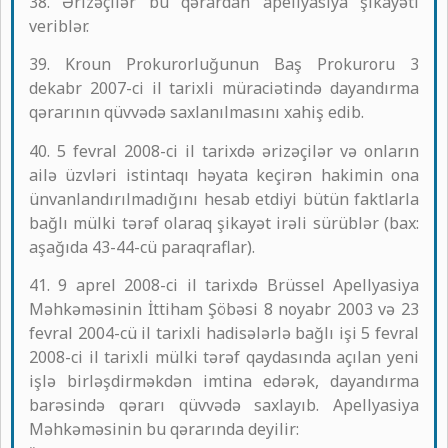
38. Ərizəçilər bu qərardan apellyasiya şikayəti
veriblər.
39. Kroun Prokurorluğunun Baş Prokuroru 3
dekabr 2007-ci il tarixli müraciətində dayandırma
qərarının qüvvədə saxlanılmasını xahiş edib.
40. 5 fevral 2008-ci il tarixdə ərizəçilər və onların
ailə üzvləri istintaqı həyata keçirən hakimin ona
ünvanlandırılmadığını hesab etdiyi bütün faktlarla
bağlı mülki tərəf olaraq şikayət irəli sürüblər (bax:
aşağıda 43-44-cü paraqraflar).
41. 9 aprel 2008-ci il tarixdə Brüssel Apellyasiya
Məhkəməsinin İttiham Şöbəsi 8 noyabr 2003 və 23
fevral 2004-cü il tarixli hadisələrlə bağlı işi 5 fevral
2008-ci il tarixli mülki tərəf qaydasında açılan yeni
işlə birləşdirməkdən imtina edərək, dayandırma
barəsində qərarı qüvvədə saxlayıb. Apellyasiya
Məhkəməsinin bu qərarında deyilir: