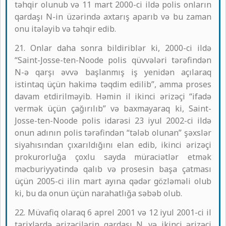
təhqir olunub və 11 mart 2000-ci ildə polis onların
qardaşı N-in üzərində axtarış aparıb və bu zaman
onu itələyib və təhqir edib.
21. Onlar daha sonra bildiriblər ki, 2000-ci ildə
“Saint-Josse-ten-Noode polis qüvvələri tərəfindən
N-ə qarşı əvvə başlanmış iş yenidən açılaraq
istintaq üçün hakimə təqdim edilib”, amma proses
davam etdirilməyib. Həmin il ikinci ərizəçi “ifadə
vermək üçün çağırılıb” və baxmayaraq ki, Saint-
Josse-ten-Noode polis idarəsi 23 iyul 2002-ci ildə
onun adının polis tərəfindən “tələb olunan” şəxslər
siyahısından çıxarıldığını elan edib, ikinci ərizəçi
prokurorluğa çoxlu sayda müraciətlər etmək
məcburiyyətində qalıb və prosesin başa çatması
üçün 2005-ci ilin mart ayına qədər gözləməli olub
ki, bu da onun üçün narahatlığa səbəb olub.
22. Müvafiq olaraq 6 aprel 2001 və 12 iyul 2001-ci il
tarixlərdə ərizəçilərin qardaşı N. və ikinci ərizəçi