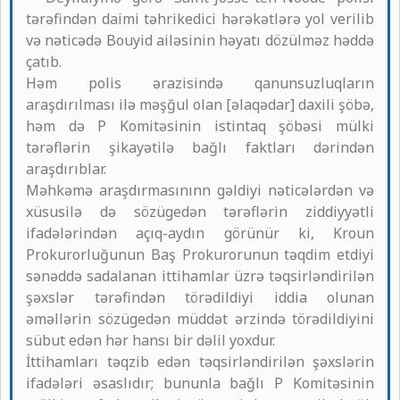
tərəfindən daimi təhrikedici hərəkətlərə yol verilib
və nəticədə Bouyid ailəsinin həyatı dözülməz həddə
çatıb.
Həm polis ərazisində qanunsuzluqların
araşdırılması ilə məşğul olan [əlaqədar] daxili şöbə,
həm də P Komitəsinin istintaq şöbəsi mülki
tərəflərin şikayətilə bağlı faktları dərindən
araşdırıblar.
Məhkəmə araşdırmasınınn gəldiyi nəticələrdən və
xüsusilə də sözügedən tərəflərin ziddiyyətli
ifadələrindən açıq-aydın görünür ki, Kroun
Prokurorluğunun Baş Prokurorunun təqdim etdiyi
sənəddə sadalanan ittihamlar üzrə təqsirləndirilən
şəxslər tərəfindən törədildiyi iddia olunan
əməllərin sözügedən müddət ərzində törədildiyini
sübut edən hər hansı bir dəlil yoxdur.
İttihamları təqzib edən təqsirləndirilən şəxslərin
ifadələri əsaslıdır; bununla bağlı P Komitəsinin