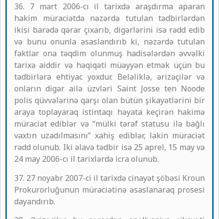
36. 7 mart 2006-cı il tarixdə araşdırma aparan
hakim müraciətdə nəzərdə tutulan tədbirlərdən
ikisi barədə qərar çıxarıb, digərlərini isə rədd edib
və bunu onunla əsaslandırıb ki, nəzərdə tutulan
faktlar ona təqdim olunmuş hadisələrdən əvvəlki
tarixə aiddir və həqiqəti müəyyən etmək üçün bu
tədbirlərə ehtiyac yoxdur. Beləliklə, ərizəçilər və
onların digər ailə üzvləri Saint Josse ten Noode
polis qüvvələrinə qarşı olan bütün şikayətlərini bir
araya toplayaraq istintaqı həyata keçirən hakimə
müraciət ediblər və “mülki tərəf statusu ilə bağlı
vaxtın uzadılmasını” xahiş ediblər, lakin müraciət
rədd olunub. Iki əlavə tədbir isə 25 aprel, 15 may və
24 may 2006-cı il tarixlərdə icra olunub.
37. 27 noyabr 2007-ci il tarixdə cinayət şöbəsi Kroun
Prokurorluğunun müraciətinə əsaslanaraq prosesi
dayandırıb.