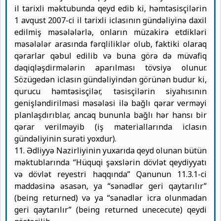
il tarixli məktubunda qeyd edib ki, həmtəsisçilərin
1 avqust 2007-ci il tarixli iclasının gündəliyinə daxil
edilmiş məsələlərlə, onların müzakirə etdikləri
məsələlər arasında fərqliliklər olub, faktiki olaraq
qərarlar qəbul edilib və buna görə də müvafiq
dəqiqləşdirmələrin aparılması tövsiyə olunur.
Sözügedən iclasın gündəliyindən görünən budur ki,
qurucu həmtəsisçilər, təsisçilərin siyahısının
genişləndirilməsi məsələsi ilə bağlı qərar verməyi
planlaşdırıblar, ancaq bununla bağlı hər hansı bir
qərar verilməyib (iş materiallarında iclasın
gündəliyinin surəti yoxdur).
11. Ədliyyə Nazirliyinin yuxarıda qeyd olunan bütün
məktublarında “Hüquqi şəxslərin dövlət qeydiyyatı
və dövlət reyestri haqqında” Qanunun 11.3.1-ci
maddəsinə əsasən, ya “sənədlər geri qaytarılır”
(being returned) və ya “sənədlər icra olunmadan
geri qaytarılır” (being returned unececute) qeydi