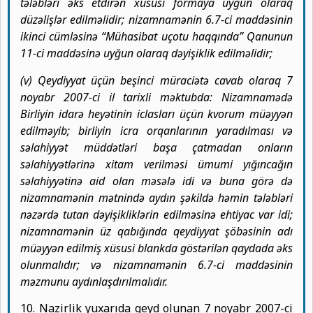
tələbləri əks etdirən xüsusi formaya uyğun olaraq
düzəlişlər edilməlidir; nizamnamənin 6.7-ci maddəsinin
ikinci cümləsinə “Mühasibat uçotu haqqında” Qanunun
11-ci maddəsinə uyğun olaraq dəyişiklik edilməlidir;
(v) Qeydiyyat üçün beşinci müraciətə cavab olaraq 7
noyabr 2007-ci il tarixli məktubda: Nizamnamədə
Birliyin idarə heyətinin iclasları üçün kvorum müəyyən
edilməyib; birliyin icra orqanlarının yaradılması və
səlahiyyət müddətləri başa çatmadan onların
səlahiyyətlərinə xitam verilməsi ümumi yığıncağın
səlahiyyətinə aid olan məsələ idi və buna görə də
nizamnamənin mətnində aydın şəkildə həmin tələbləri
nəzərdə tutan dəyişikliklərin edilməsinə ehtiyac var idi;
nizamnamənin üz qabığında qeydiyyat şöbəsinin adı
müəyyən edilmiş xüsusi blankda göstərilən qaydada əks
olunmalıdır; və nizamnamənin 6.7-ci maddəsinin
məzmunu aydınlaşdırılmalıdır.
10. Nazirlik yuxarıda qeyd olunan 7 noyabr 2007-ci