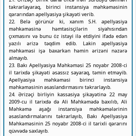
təkrarlayaraq, birinci instansiya məhkəməsinin
qərarından apellyasiya şikayəti verib.
22. Belə görünür ki, xanım S.H. apellyasiya
məhkəməsinə həmtəsisçilərin siyahısından
çıxmasını və bunu öz istəyi ilə etdiyini ifadə edən
yazılı ərizə təqdim edib. Lakin apellyasiya
məhkəməsi işə baxarkən həmin ərizəni nəzərə
almayıb.
23. Bakı Apellyasiya Məhkəməsi 25 noyabr 2008-ci
il tarixdə şikayəti əsassız sayaraq, təmin etməyib.
Apellyasiya məhkəməsi birinci instansiya
məhkəməsinin əsaslandırmasını təkrarlayıb.
24. Ərizəçi birliyin kassasiya şikayətinə 22 may
2009-cu il tarixdə də Ali Məhkəmədə baxılıb, Ali
Məhkəmə aşağı instansiya məhkəmələrinin
əsaslandırmalarını təkrarlayıb, Bakı Apellyasiya
Məhkəməsinin 25 noyabr 2008-ci il tarixli qərarını
qüvvədə saxlayıb.