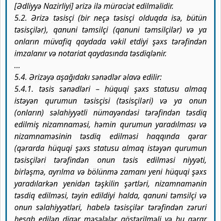
[Ədliyyə Nazirliyi] ərizə ilə müraciət edilməlidir.
5.2. Ərizə təsisçi (bir neçə təsisçi olduqda isə, bütün
təsisçilər), qanuni təmsilçi (qanuni təmsilçilər) və ya
onların müvafiq qaydada vəkil etdiyi şəxs tərəfindən
imzalanır və notariat qaydasında təsdiqlənir.
…
5.4. Ərizəyə aşağıdakı sənədlər əlavə edilir:
5.4.1. təsis sənədləri – hüquqi şəxs statusu almaq
istəyən qurumun təsisçisi (təsisçiləri) və ya onun
(onların) səlahiyyətli nümayəndəsi tərəfindən təsdiq
edilmiş nizamnaməsi, həmin qurumun yaradılması və
nizamnaməsinin təsdiq edilməsi haqqında qərar
(qərarda hüquqi şəxs statusu almaq istəyən qurumun
təsisçiləri tərəfindən onun təsis edilməsi niyyəti,
birləşmə, ayrılma və bölünmə zamanı yeni hüquqi şəxs
yaradılarkən yenidən təşkilin şərtləri, nizamnamənin
təsdiq edilməsi, təyin edildiyi halda, qanuni təmsilçi və
onun səlahiyyətləri, habelə təsisçilər tərəfindən zəruri
hesab edilən digər məsələlər göstərilməli və bu qərar