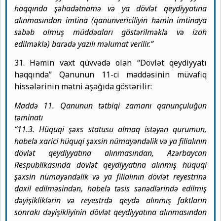
haqqında şəhadətnamə və ya dövlət qeydiyyatına
alınmasından imtina (qanunvericiliyin həmin imtinaya
səbəb olmuş müddəaları göstərilməklə və izah
edilməklə) barədə yazılı məlumat verilir.”
31. Həmin vaxt qüvvədə olan “Dövlət qeydiyyatı
haqqında” Qanunun 11-ci maddəsinin müvafiq
hissələrinin mətni aşağıda göstərilir:
Maddə 11. Qanunun tətbiqi zamanı qanunçuluğun
təminatı
“11.3. Hüquqi şəxs statusu almaq istəyən qurumun,
habelə xarici hüquqi şəxsin nümayəndəlik və ya filialının
dövlət qeydiyyatına alınmasından, Azərbaycan
Respublikasında dövlət qeydiyyatına alınmış hüquqi
şəxsin nümayəndəlik və ya filialının dövlət reyestrinə
daxil edilməsindən, habelə təsis sənədlərində edilmiş
dəyişikliklərin və reyestrdə qeydə alınmış faktların
sonrakı dəyişikliyinin dövlət qeydiyyatına alınmasından