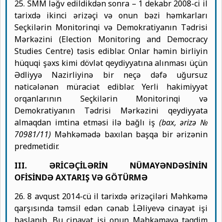
25. SMM ləğv edildikdən sonra – 1 dekabr 2008-ci il
tarixdə ikinci ərizəçi və onun bəzi həmkarları
Seçkilərin Monitorinqi və Demokratiyanın Tədrisi
Mərkəzini (Election Monitoring and Democracy
Studies Centre) təsis ediblər. Onlar həmin birliyin
hüquqi şəxs kimi dövlət qeydiyyatına alınması üçün
Ədliyyə Nazirliyinə bir neçə dəfə uğursuz
nəticələnən müraciət ediblər. Yerli hakimiyyət
orqanlarının Seçkilərin Monitorinqi və
Demokratiyanın Tədrisi Mərkəzini qeydiyyata
almaqdan imtina etməsi ilə bağlı iş
(bax, ərizə №
70981/11)
Məhkəmədə baxılan başqa bir ərizənin
predmetidir.
III. ƏRİCƏÇİLƏRİN NÜMAYƏNDƏSİNİN
OFİSİNDƏ AXTARIŞ VƏ GÖTÜRMƏ
26. 8 avqust 2014-cü il tarixdə ərizəçiləri Məhkəmə
qarşısında təmsil edən cənab İ.Əliyevə cinayət işi
başlanıb. Bu cinayət işi onun Məhkəməyə təqdim