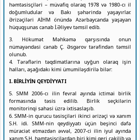
həmtəsisçiləri – müvafiq olaraq 1978 və 1980-cı il
doğumludular və Bakı şəhərində yaşayırlar.
Ərizəçiləri AİHM önündə Azərbaycanda yaşayan
hüquqşunas cənab İ.Əliyev təmsil edib.
3. Hökumət Məhkəmə qarşısında onun
nümayəndəsi cənab Ç. Əsgərov tərəfindən təmsil
olunub.
4. Tərəflərin təqdimatlarına uyğun olaraq işin
halları, aşağıdakı kimi ümumiləşdirilə bilər:
I. BİRLİYİN QEYDİYYATI
5. SMM 2006-cı ilin fevral ayında ictimai birlik
formasında təsis edilib. Birlik seçkilərin
monitorinqi sahəsi üzrə ixtisaslaşıb.
6. SMM-in qurucu təsisçiləri ikinci ərizəçi və xanım
S.H. idi. SMM-nin qeydiyyatı üçün beşinci dəfə
müraciət etməzdən əvvəl, 2007-ci ilin iyul ayında
xanım S.H. həmtəsisçilərdən biri kimi geri çəkilib və