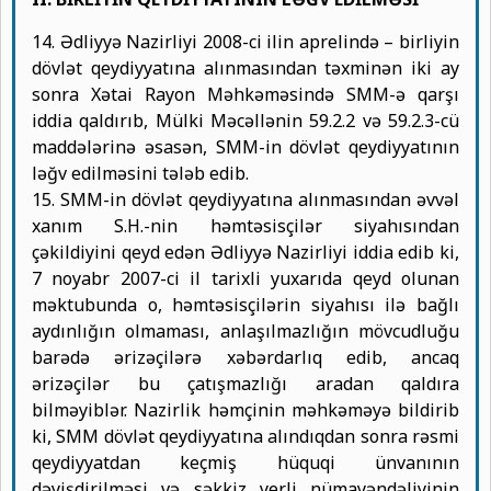
14. Ədliyyə Nazirliyi 2008-ci ilin aprelində – birliyin
dövlət qeydiyyatına alınmasından təxminən iki ay
sonra Xətai Rayon Məhkəməsində SMM-ə qarşı
iddia qaldırıb, Mülki Məcəllənin 59.2.2 və 59.2.3-cü
maddələrinə əsasən, SMM-in dövlət qeydiyyatının
ləğv edilməsini tələb edib.
15. SMM-in dövlət qeydiyyatına alınmasından əvvəl
xanım S.H.-nin həmtəsisçilər siyahısından
çəkildiyini qeyd edən Ədliyyə Nazirliyi iddia edib ki,
7 noyabr 2007-ci il tarixli yuxarıda qeyd olunan
məktubunda o, həmtəsisçilərin siyahısı ilə bağlı
aydınlığın olmaması, anlaşılmazlığın mövcudluğu
barədə ərizəçilərə xəbərdarlıq edib, ancaq
ərizəçilər bu çatışmazlığı aradan qaldıra
bilməyiblər. Nazirlik həmçinin məhkəməyə bildirib
ki, SMM dövlət qeydiyyatına alındıqdan sonra rəsmi
qeydiyyatdan keçmiş hüquqi ünvanının
dəyişdirilməsi və səkkiz yerli nümayəndəliyinin