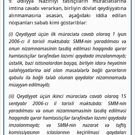
9. Ədliyyə Nazirliyi təsisçilərin müraciətlərinə
imtina cavabı verərkən, birliyin dövlət qeydiyyatına
alınmamasına əsasən, aşağıdakı iddia edilən
nöqsanları səbəb kimi göstəriblər:
(i) Qeydiyyat üçün ilk müraciətə cavab olaraq 1 iyun
2006-cı il tarixli məktubda: SMM-nin yaradılması və
onun nizamnaməsinin təsdiq edilməsi haqqında qərar
həmtəsisçilər tərəfindən lazımi qaydada imzalanmayıb;
üstəlik, bəzi istisnalardan başqa, birliyin idarə heyətinin
səlahiyyətlərinə aid olan məsələlərlə bağlı qərarların
qəbulu ilə bağlı tələb olunan qaydalar nizamnamədə
müəyyən edilməyib;
(ii) Qeydiyyat üçün ikinci müraciətə cavab olaraq 15
sentyabr 2006-cı il tarixli məktubda: SMM-nin
yaradılması və onun nizamnaməsinin təsdiq edilməsi
haqqında qərar həmtəsisçilər tərəfindən lazımi qaydada
imzalanmayıb; və SMM-nin nəzarət və təftiş
komissiyasının iclaslarının keçirilməsi qaydaları