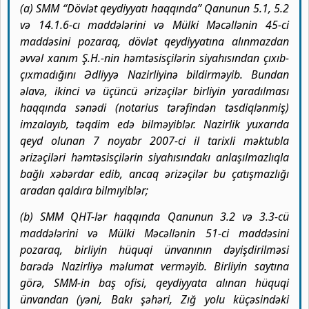
(a) SMM “Dövlət qeydiyyatı haqqında” Qanunun 5.1, 5.2
və 14.1.6-cı maddələrini və Mülki Məcəllənin 45-ci
maddəsini pozaraq, dövlət qeydiyyatına alınmazdan
əvvəl xanım Ş.H.-nin həmtəsisçilərin siyahısından çıxıb-
çıxmadığını Ədliyyə Nazirliyinə bildirməyib. Bundan
əlavə, ikinci və üçüncü ərizəçilər birliyin yaradılması
haqqında sənədi (notarius tərəfindən təsdiqlənmiş)
imzalayıb, təqdim edə bilməyiblər. Nazirlik yuxarıda
qeyd olunan 7 noyabr 2007-ci il tarixli məktubla
ərizəçiləri həmtəsisçilərin siyahısındakı anlaşılmazlıqla
bağlı xəbərdar edib, ancaq ərizəçilər bu çatışmazlığı
aradan qaldıra bilmıyiblər;
(b) SMM QHT-lər haqqında Qanunun 3.2 və 3.3-cü
maddələrini və Mülki Məcəllənin 51-ci maddəsini
pozaraq, birliyin hüquqi ünvanının dəyişdirilməsi
barədə Nazirliyə məlumat verməyib. Birliyin saytına
görə, SMM-in baş ofisi, qeydiyyata alınan hüquqi
ünvandan (yəni, Bakı şəhəri, Zığ yolu küçəsindəki