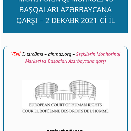
BAŞQALARI AZƏRBAYCANA
QARŞI – 2 DEKABR 2021-Cİ İL
YENİ
© tərcümə – aihmaz.org –
Seçkilərin Monitorinqi
Mərkəzi və Başqaları Azərbaycana qarşı