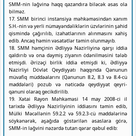
SMM-nin ləğvinə haqq qazandıra biləcək əsas ola
bilməz.
17. SMM birinci instansiya məhkəməsindən xanım
S.H.-nin və yerli nümayəndəliklərin üzvlərinin şahid
qismində çağırılıb, izahatlarının alınmasını xahiş
edib. Ancaq həmin vəsatətlər təmin olunmayıb.
18. SMM həmçinin Ədliyyə Nazirliyinə qarşı iddia
qaldırıb və ona dəymiş ziyanın ödənilməsini tələb
etmişdi. Ərizəçi birlik iddia etmişdi ki, Ədliyyə
Nazirliyi Dövlət Qeydiyyatı haqqında Qanunun
müvafiq müddəalarını (Qanunun 8.2, 8.3 və 8.4-cü
maddələri) pozub və nəticədə qeydiyyat qeyri-
qanuni olaraq gecikdirilib.
19. Xətai Rayon Məhkəməsi 14 may 2008-ci il
tarixdə Ədliyyə Nazirliyinin iddiasını təmin edib,
Mülki Məcəllənin 59.2.2 və 59.2.3-cü maddələrinə
söykənərək, aşağıda göstərilən əsaslara görə,
SMM-in ləğvini nəzərdə tutan qərar qəbul edib: