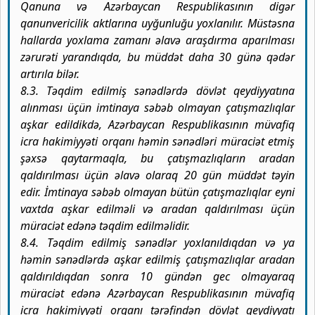
Qanuna və Azərbaycan Respublikasının digər
qanunvericilik aktlarına uyğunluğu yoxlanılır. Müstəsna
hallarda yoxlama zamanı əlavə araşdırma aparılması
zərurəti yarandıqda, bu müddət daha 30 günə qədər
artırıla bilər.
8.3. Təqdim edilmiş sənədlərdə dövlət qeydiyyatına
alınması üçün imtinaya səbəb olmayan çatışmazlıqlar
aşkar edildikdə, Azərbaycan Respublikasının müvafiq
icra hakimiyyəti orqanı həmin sənədləri müraciət etmiş
şəxsə qaytarmaqla, bu çatışmazlıqların aradan
qaldırılması üçün əlavə olaraq 20 gün müddət təyin
edir. İmtinaya səbəb olmayan bütün çatışmazlıqlar eyni
vaxtda aşkar edilməli və aradan qaldırılması üçün
müraciət edənə təqdim edilməlidir.
8.4. Təqdim edilmiş sənədlər yoxlanıldıqdan və ya
həmin sənədlərdə aşkar edilmiş çatışmazlıqlar aradan
qaldırıldıqdan sonra 10 gündən gec olmayaraq
müraciət edənə Azərbaycan Respublikasının müvafiq
icra hakimiyyəti orqanı tərəfindən dövlət qeydiyyatı