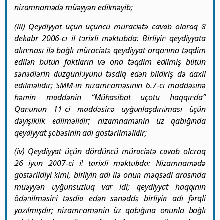
nizamnamədə müəyyən edilməyib;
(iii) Qeydiyyat üçün üçüncü müraciətə cavab olaraq 8
dekabr 2006-cı il tarixli məktubda: Birliyin qeydiyyata
alınması ilə bağlı müraciətə qeydiyyat orqanına təqdim
edilən bütün faktların və ona təqdim edilmiş bütün
sənədlərin düzgünlüyünü təsdiq edən bildiriş də daxil
edilməlidir; SMM-in nizamnaməsinin 6.7-ci maddəsinə
həmin maddənin “Mühasibat uçotu haqqında”
Qanunun 11-ci maddəsinə uyğunlaşdırılması üçün
dəyişiklik edilməlidir; nizamnamənin üz qabığında
qeydiyyat şöbəsinin adı göstərilməlidir;
(iv) Qeydiyyat üçün dördüncü müraciətə cavab olaraq
26 iyun 2007-ci il tarixli məktubda: Nizamnamədə
göstərildiyi kimi, birliyin adı ilə onun məqsədi arasında
müəyyən uyğunsuzluq var idi; qeydiyyat haqqının
ödənilməsini təsdiq edən sənəddə birliyin adı fərqli
yazılmışdır; nizamnamənin üz qabığına onunla bağlı