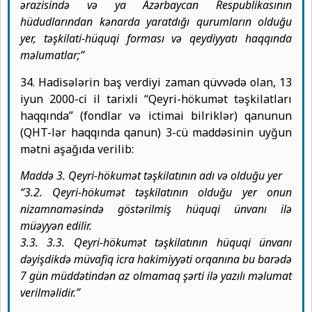
ərazisində və ya Azərbaycan Respublikasının
hüdudlarından kənarda yaratdığı qurumların olduğu
yer, təşkilati-hüquqi forması və qeydiyyatı haqqında
məlumatlar;”
34. Hadisələrin baş verdiyi zaman qüvvədə olan, 13
iyun 2000-ci il tarixli “Qeyri-hökumət təşkilatları
haqqında” (fondlar və ictimai bilriklər) qanunun
(QHT-lər haqqında qanun) 3-cü maddəsinin uyğun
mətni aşağıda verilib:
Maddə 3. Qeyri-hökumət təşkilatının adı və olduğu yer
“3.2. Qeyri-hökumət təşkilatının olduğu yer onun
nizamnaməsində göstərilmiş hüquqi ünvanı ilə
müəyyən edilir.
3.3. 3.3. Qeyri-hökumət təşkilatının hüquqi ünvanı
dəyişdikdə müvafiq icra hakimiyyəti orqanına bu barədə
7 gün müddətindən az olmamaq şərti ilə yazılı məlumat
verilməlidir.”