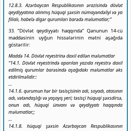
12.8.3. Azərbaycan Respublikasının ərazisində dövlət
qeydiyyatına alınmış hüquqi şəxsin nümayəndəliyi və ya
filialı, habelə digər qurumları barədə məlumatlar;”
33. “Dövlət qeydiyyatı haqqında” Qanunun 14-cü
maddəsinin uyğun hissələrinin mətni aşağıda
göstərilir:
Maddə 14. Dövlət reyestrinə daxil edilən məlumatlar
“14.1. Dövlət reyestrində aparılan yazıda reyestrə daxil
edilmiş qurumlar barəsində aşağıdakı məlumatlar əks
etdirilməlidir::
…
14.1.6. qurumun hər bir təsisçisinin adı, soyadı, atasının
adı, vətəndaşlığı və yaşayış yeri; təsisçi hüquqi şəxsdirsə,
onun adı, hüquqi ünvanı və qeydiyyatı haqqında
məlumatlar;;
…
14.1.8. hüquqi şəxsin Azərbaycan Respublikasının