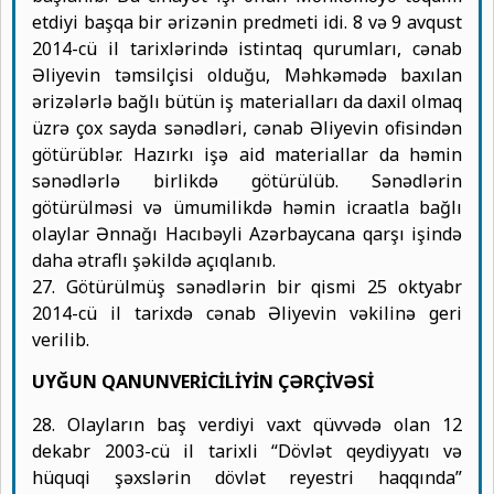
etdiyi başqa bir ərizənin predmeti idi. 8 və 9 avqust
2014-cü il tarixlərində istintaq qurumları, cənab
Əliyevin təmsilçisi olduğu, Məhkəmədə baxılan
ərizələrlə bağlı bütün iş materialları da daxil olmaq
üzrə çox sayda sənədləri, cənab Əliyevin ofisindən
götürüblər. Hazırkı işə aid materiallar da həmin
sənədlərlə birlikdə götürülüb. Sənədlərin
götürülməsi və ümumilikdə həmin icraatla bağlı
olaylar Ənnağı Hacıbəyli Azərbaycana qarşı işində
daha ətraflı şəkildə açıqlanıb.
27. Götürülmüş sənədlərin bir qismi 25 oktyabr
2014-cü il tarixdə cənab Əliyevin vəkilinə geri
verilib.
UYĞUN QANUNVERİCİLİYİN ÇƏRÇİVƏSİ
28. Olayların baş verdiyi vaxt qüvvədə olan 12
dekabr 2003-cü il tarixli “Dövlət qeydiyyatı və
hüquqi şəxslərin dövlət reyestri haqqında”