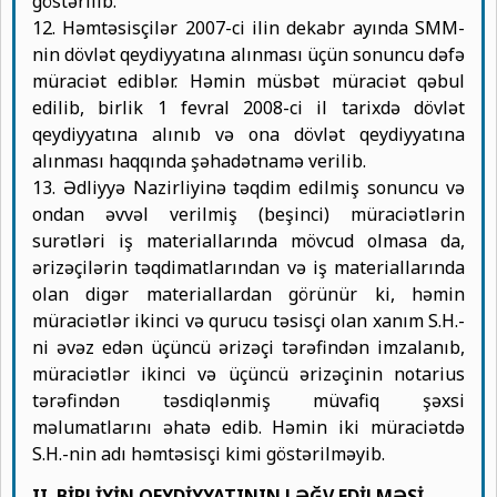
göstərilib.
12. Həmtəsisçilər 2007-ci ilin dekabr ayında SMM-
nin dövlət qeydiyyatına alınması üçün sonuncu dəfə
müraciət ediblər. Həmin müsbət müraciət qəbul
edilib, birlik 1 fevral 2008-ci il tarixdə dövlət
qeydiyyatına alınıb və ona dövlət qeydiyyatına
alınması haqqında şəhadətnamə verilib.
13. Ədliyyə Nazirliyinə təqdim edilmiş sonuncu və
ondan əvvəl verilmiş (beşinci) müraciətlərin
surətləri iş materiallarında mövcud olmasa da,
ərizəçilərin təqdimatlarından və iş materiallarında
olan digər materiallardan görünür ki, həmin
müraciətlər ikinci və qurucu təsisçi olan xanım S.H.-
ni əvəz edən üçüncü ərizəçi tərəfindən imzalanıb,
müraciətlər ikinci və üçüncü ərizəçinin notarius
tərəfindən təsdiqlənmiş müvafiq şəxsi
məlumatlarını əhatə edib. Həmin iki müraciətdə
S.H.-nin adı həmtəsisçi kimi göstərilməyib.
II. BİRLİYİN QEYDİYYATININ LƏĞV EDİLMƏSİ