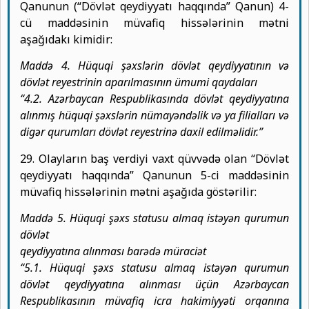
Qanunun (“Dövlət qeydiyyatı haqqında” Qanun) 4-
cü maddəsinin müvafiq hissələrinin mətni
aşağıdakı kimidir:
Maddə 4. Hüquqi şəxslərin dövlət qeydiyyatının və
dövlət reyestrinin
aparılmasının ümumi qaydaları
“4.2. Azərbaycan Respublikasında dövlət qeydiyyatına
alınmış hüquqi şəxslərin nümayəndəlik və ya filialları və
digər qurumları dövlət reyestrinə daxil edilməlidir.”
29. Olayların baş verdiyi vaxt qüvvədə olan “Dövlət
qeydiyyatı haqqında” Qanunun 5-ci maddəsinin
müvafiq hissələrinin mətni aşağıda göstərilir:
Maddə 5. Hüquqi şəxs statusu almaq istəyən qurumun
dövlət
qeydiyyatına alınması barədə müraciət
“5.1. Hüquqi şəxs statusu almaq istəyən qurumun
dövlət qeydiyyatına alınması üçün Azərbaycan
Respublikasının müvafiq icra hakimiyyəti orqanına