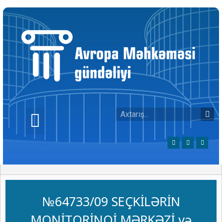
№64733/09 SEÇKİLƏRİN
MONİTORİNQİ MƏRKƏZİ və