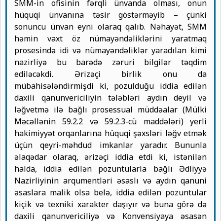
SMM-in ofisinin fərqli ünvanda olması, onun
hüquqi ünvanına təsir göstərməyib – çünki
sonuncu ünvan eyni olaraq qalıb. Nəhayət, SMM
həmin vaxt öz nümayəndəliklərini yaratmaq
prosesində idi və nümayəndəliklər yaradılan kimi
nazirliyə bu barədə zəruri bilgilər təqdim
ediləcəkdi. Ərizəçi birlik onu da
mübahisələndirmişdi ki, pozulduğu iddia edilən
daxili qanunvericiliyin tələbləri aydın deyil və
ləğvetmə ilə bağlı prosessual müddəalar (Mülki
Məcəllənin 59.2.2 və 59.2.3-cü maddələri) yerli
hakimiyyət orqanlarına hüquqi şəxsləri ləğv etmək
üçün qeyri-məhdud imkanlar yaradır. Bununla
əlaqədar olaraq, ərizəçi iddia etdi ki, istənilən
halda, iddia edilən pozuntularla bağlı Ədliyyə
Nazirliyinin arqumentləri əsaslı və aydın qanuni
əsaslara malik olsa belə, iddia edilən pozuntular
kiçik və texniki xarakter daşıyır və buna görə də
daxili qanunvericiliyə və Konvensiyaya əsasən