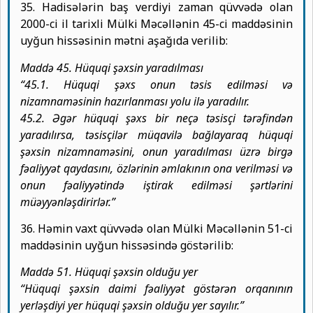
35. Hadisələrin baş verdiyi zaman qüvvədə olan
2000-ci il tarixli Mülki Məcəllənin 45-ci maddəsinin
uyğun hissəsinin mətni aşağıda verilib:
Maddə 45. Hüquqi şəxsin yaradılması
“45.1. Hüquqi şəxs onun təsis edilməsi və
nizamnaməsinin hazırlanması yolu ilə yaradılır.
45.2. Əgər hüquqi şəxs bir neçə təsisçi tərəfindən
yaradılırsa, təsisçilər müqavilə bağlayaraq hüquqi
şəxsin nizamnaməsini, onun yaradılması üzrə birgə
fəaliyyət qaydasını, özlərinin əmlakının ona verilməsi və
onun fəaliyyətində iştirak edilməsi şərtlərini
müəyyənləşdirirlər.”
36. Həmin vaxt qüvvədə olan Mülki Məcəllənin 51-ci
maddəsinin uyğun hissəsində göstərilib:
Maddə 51. Hüquqi şəxsin olduğu yer
“Hüquqi şəxsin daimi fəaliyyət göstərən orqanının
yerləşdiyi yer hüquqi şəxsin olduğu yer sayılır.”