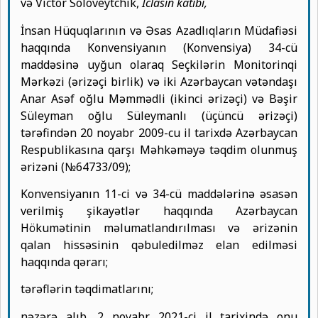
və Victor Soloveytchik,
İclasın katibi,
İnsan Hüquqlarının və Əsas Azadlıqların Müdafiəsi
haqqında Konvensiyanın (Konvensiya) 34-cü
maddəsinə uyğun olaraq Seçkilərin Monitorinqi
Mərkəzi (ərizəçi birlik) və iki Azərbaycan vətəndaşı
Anar Asəf oğlu Məmmədli (ikinci ərizəçi) və Bəşir
Süleyman oğlu Süleymanlı (üçüncü ərizəçi)
tərəfindən 20 noyabr 2009-cu il tarixdə Azərbaycan
Respublikasına qarşı Məhkəməyə təqdim olunmuş
ərizəni (№64733/09);
Konvensiyanın 11-ci və 34-cü maddələrinə əsasən
verilmiş şikayətlər haqqında Azərbaycan
Hökumətinin məlumatlandırılması və ərizənin
qalan hissəsinin qəbuledilməz elan edilməsi
haqqında qərarı;
tərəflərin təqdimatlarını;
nəzərə alıb, 2 noyabr 2021-ci il tarixində onu