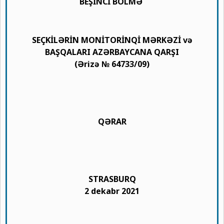
BEŞİNCİ BÖLMƏ
SEÇKİLƏRİN MONİTORİNQİ MƏRKƏZİ və
BAŞQALARI AZƏRBAYCANA QARŞI
(Ərizə № 64733/09)
QƏRAR
STRASBURQ
2 dekabr 2021