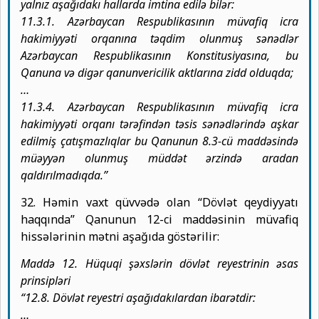
yalnız aşağıdakı hallarda imtina edilə bilər:
11.3.1. Azərbaycan Respublikasının müvafiq icra
hakimiyyəti orqanına təqdim olunmuş sənədlər
Azərbaycan Respublikasının Konstitusiyasına, bu
Qanuna və digər qanunvericilik aktlarına zidd olduqda;
…
11.3.4. Azərbaycan Respublikasının müvafiq icra
hakimiyyəti orqanı tərəfindən təsis sənədlərində aşkar
edilmiş çatışmazlıqlar bu Qanunun 8.3-cü maddəsində
müəyyən olunmuş müddət ərzində aradan
qaldırılmadıqda.”
32. Həmin vaxt qüvvədə olan “Dövlət qeydiyyatı
haqqında” Qanunun 12-ci maddəsinin müvafiq
hissələrinin mətni aşağıda göstərilir:
Maddə 12. Hüquqi şəxslərin dövlət reyestrinin əsas
prinsipləri
“12.8. Dövlət reyestri aşağıdakılardan ibarətdir:
…