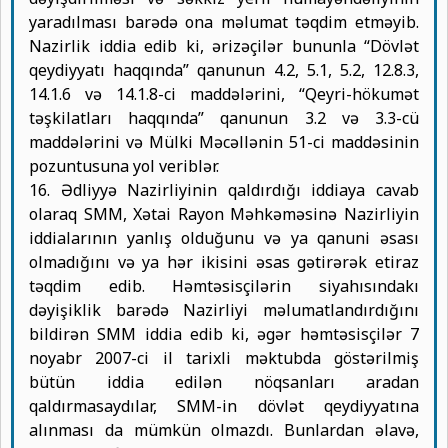
yaradılması barədə ona məlumat təqdim etməyib.
Nazirlik iddia edib ki, ərizəçilər bununla “Dövlət
qeydiyyatı haqqında” qanunun 4.2, 5.1, 5.2, 12.8.3,
14.1.6 və 14.1.8-ci maddələrini, “Qeyri-hökumət
təşkilatları haqqında” qanunun 3.2 və 3.3-cü
maddələrini və Mülki Məcəllənin 51-ci maddəsinin
pozuntusuna yol veriblər.
16. Ədliyyə Nazirliyinin qaldırdığı iddiaya cavab
olaraq SMM, Xətai Rayon Məhkəməsinə Nazirliyin
iddialarının yanlış olduğunu və ya qanuni əsası
olmadığını və ya hər ikisini əsas gətirərək etiraz
təqdim edib. Həmtəsisçilərin siyahısındakı
dəyişiklik barədə Nazirliyi məlumatlandırdığını
bildirən SMM iddia edib ki, əgər həmtəsisçilər 7
noyabr 2007-ci il tarixli məktubda göstərilmiş
bütün iddia edilən nöqsanları aradan
qaldırmasaydılar, SMM-in dövlət qeydiyyatına
alınması da mümkün olmazdı. Bunlardan əlavə,