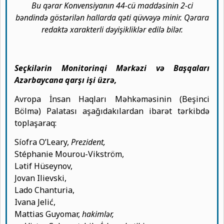
Bu qərar Konvensiyanın 44-cü maddəsinin 2-ci
bəndində göstərilən hallarda qəti qüvvəyə minir. Qərara
redaktə xarakterli dəyişikliklər edilə bilər.
Seçkilərin Monitorinqi Mərkəzi və Başqaları
Azərbaycana qarşı işi üzrə,
Avropa İnsan Haqları Məhkəməsinin (Beşinci
Bölmə) Palatası aşağıdakılardan ibarət tərkibdə
toplaşaraq:
Síofra O’Leary,
Prezident,
Stéphanie Mourou-Vikström,
Lətif Hüseynov,
Jovan Ilievski,
Lado Chanturia,
Ivana Jelić,
Mattias Guyomar,
hakimlər,