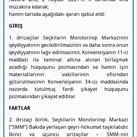
müzakirə edərək;
həmin tarixdə aşağıdakı qərarı qəbul etdi:
GIRIŞ
1. Ərizəçilər Seçkilərin Monitorinqi Mərkəzinin
qeydiyyatının gecikdirilməsinin və daha sonra onun
qeydiyyatının ləğv edilməsinin, Konvensiyanın 11-ci
maddəsi ilə təminat altına alınan birləşmək
azadlığı hüququnu pozmasından və həmin işin
materiallarının vəkillərinin ofisindən
götürülməsinin Konvensiyanın 34-cü maddəsində
nəzərdə tutulmuş fərdi şikayət hüququnu
pozmasından şikayət ediblər.
FAKTLAR
2. Ərizəçi birlik, Seçkilərin Monitorinqi Mərkəzi
(“SMM”) Bakıda yerləşən qeyri-hökumət təşkilatıdır.
İkinci və üçüncü ərizəçilər – SMM-nin