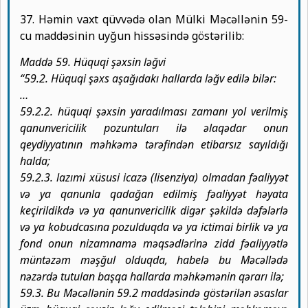
37. Həmin vaxt qüvvədə olan Mülki Məcəllənin 59-
cu maddəsinin uyğun hissəsində göstərilib:
Maddə 59. Hüquqi şəxsin ləğvi
“59.2. Hüquqi şəxs aşağıdakı hallarda ləğv edilə bilər:
…
59.2.2. hüquqi şəxsin yaradılması zamanı yol verilmiş
qanunvericilik pozuntuları ilə əlaqədar onun
qeydiyyatının məhkəmə tərəfindən etibarsız sayıldığı
halda;
59.2.3. lazımi xüsusi icazə (lisenziya) olmadan fəaliyyət
və ya qanunla qadağan edilmiş fəaliyyət həyata
keçirildikdə və ya qanunvericilik digər şəkildə dəfələrlə
və ya kobudcasına pozulduqda və ya ictimai birlik və ya
fond onun nizamnamə məqsədlərinə zidd fəaliyyətlə
müntəzəm məşğul olduqda, habelə bu Məcəllədə
nəzərdə tutulan başqa hallarda məhkəmənin qərarı ilə;
59.3. Bu Məcəllənin 59.2 maddəsində göstərilən əsaslar