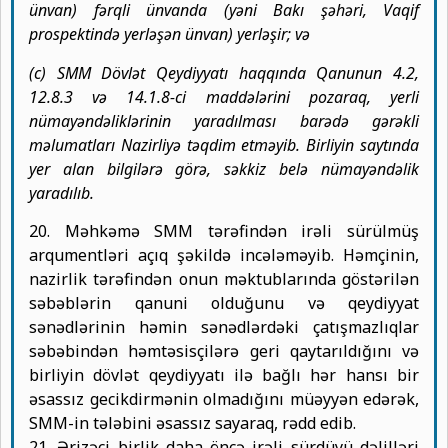
ünvan) fərqli ünvanda (yəni Bakı şəhəri, Vaqif
prospektində yerləşən ünvan) yerləşir; və
(c) SMM Dövlət Qeydiyyatı haqqında Qanunun 4.2,
12.8.3 və 14.1.8-ci maddələrini pozaraq, yerli
nümayəndəliklərinin yaradılması barədə gərəkli
məlumatları Nazirliyə təqdim etməyib. Birliyin saytında
yer alan bilgilərə görə, səkkiz belə nümayəndəlik
yaradılıb.
20. Məhkəmə SMM tərəfindən irəli sürülmüş
arqumentləri açıq şəkildə incələməyib. Həmçinin,
nazirlik tərəfindən onun məktublarında göstərilən
səbəblərin qanuni olduğunu və qeydiyyat
sənədlərinin həmin sənədlərdəki çatışmazlıqlar
səbəbindən həmtəsisçilərə geri qaytarıldığını və
birliyin dövlət qeydiyyatı ilə bağlı hər hansı bir
əsassız gecikdirmənin olmadığını müəyyən edərək,
SMM-in tələbini əsassız sayaraq, rədd edib.
21. Ərizəçi birlik daha öncə irəli sürdüyü dəlilləri