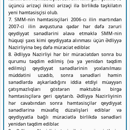
üçüncü ərizəçi ikinci ərizəçi ilə birlikdə təşkilatın
yeni həmtəsisçisi olub.
7. SMM-nin həmtəsisçiləri 2006-cı ilin martından
2007-ci ilin avqustuna qədər hər dəfə zəruri
qeydiyyat sənədlərini əlavə etməklə SMM-nin
hüquqi şəxs kimi qeydiyyata alınması üçün Ədliyyə
Nazirliyinə beş dəfə müraciət ediblər.
8. Ədliyyə Nazirliyi hər bir müraciətdən sonra bu
qurumu təqdim edilmiş (və ya yenidən təqdim
edilmiş) qeydiyyat sənədlərinin yoxlanılması
müddətini uzadıb, sonra sənədləri həmin
sənədlərdə aşkarladığını iddia etdiyi müəyyən
çatışmazlıqları göstərən məktubla birgə
həmtəsisçilərə geri qaytarıb. Ədliyyə Nazirliyinin
hər cavabından sonra həmtəsisçilər qeydiyyat
sənədlərinə müvafiq düzəlişləri ediblər və
qeydiyyatla bağlı müraciətlə birlikdə sənədləri
yenidən təqdim ediblər.