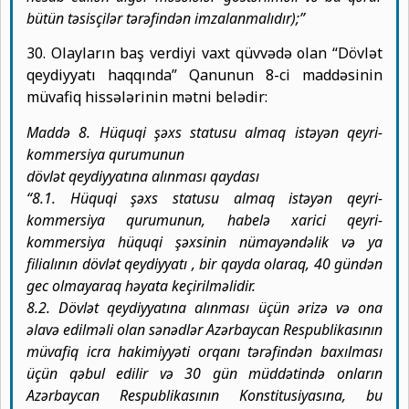
bütün təsisçilər tərəfindən imzalanmalıdır);”
30. Olayların baş verdiyi vaxt qüvvədə olan “Dövlət
qeydiyyatı haqqında” Qanunun 8-ci maddəsinin
müvafiq hissələrinin mətni belədir:
Maddə 8. Hüquqi şəxs statusu almaq istəyən qeyri-
kommersiya qurumunun
dövlət qeydiyyatına alınması qaydası
“8.1. Hüquqi şəxs statusu almaq istəyən qeyri-
kommersiya qurumunun, habelə xarici qeyri-
kommersiya hüquqi şəxsinin nümayəndəlik və ya
filialının dövlət qeydiyyatı , bir qayda olaraq, 40 gündən
gec olmayaraq həyata keçirilməlidir.
8.2. Dövlət qeydiyyatına alınması üçün ərizə və ona
əlavə edilməli olan sənədlər Azərbaycan Respublikasının
müvafiq icra hakimiyyəti orqanı tərəfindən baxılması
üçün qəbul edilir və 30 gün müddətində onların
Azərbaycan Respublikasının Konstitusiyasına, bu